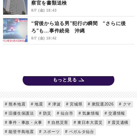
察官を書類送検
8/7 (金) 18:43
“背後から迫る男”犯行の瞬間 “さらに後
ろ”も…事件続発 沖縄
8/7 (金) 18:42
もっと見る
熊本地震
地震
津波
宮城県
衆院選2026
クマ
旧優生保護法
防災
仙台市
気象情報
交通情報
事件・事故・火事
自然災害
東日本大震災
震災遺構
能登半島地震
スポーツ
ベガルタ仙台