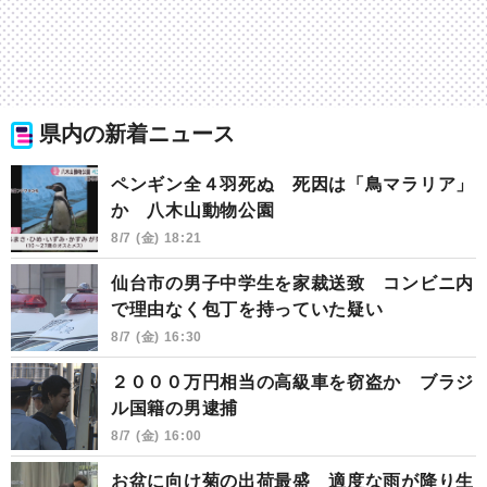
県内の新着ニュース
ペンギン全４羽死ぬ 死因は「鳥マラリア」
か 八木山動物公園
8/7 (金) 18:21
仙台市の男子中学生を家裁送致 コンビニ内
で理由なく包丁を持っていた疑い
8/7 (金) 16:30
２０００万円相当の高級車を窃盗か ブラジ
ル国籍の男逮捕
8/7 (金) 16:00
お盆に向け菊の出荷最盛 適度な雨が降り生