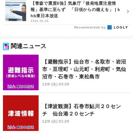
【青森で震度6強】気象庁「後発地震注意情
報」基準に至らず 「日頃からの備えを」 | k
hb東日本放送
2026.06.25
Recommended by
関連ニュース
【避難指示】仙台市・名取市・岩沼
市・亘理町・山元町・利府町・気仙
沼市・石巻市・東松島市
12/9 (火) 03:30
【津波観測】石巻市鮎川２０セン
チ 仙台港２０センチ
12/9 (火) 01:20