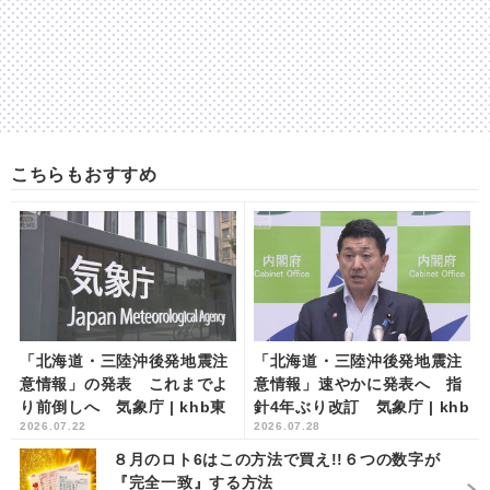
こちらもおすすめ
「北海道・三陸沖後発地震注
「北海道・三陸沖後発地震注
意情報」の発表 これまでよ
意情報」速やかに発表へ 指
り前倒しへ 気象庁 | khb東
針4年ぶり改訂 気象庁 | khb
2026.07.22
2026.07.28
日本放送
東日本放送
８月のロト6はこの方法で買え!!６つの数字が
『完全一致』する方法