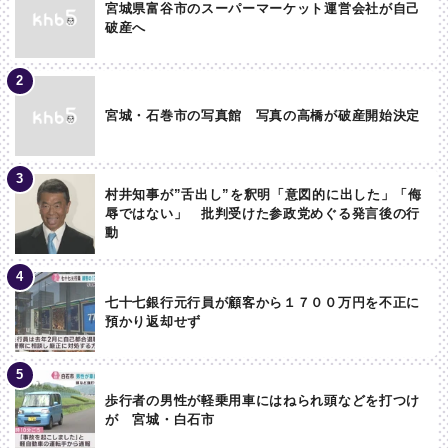
宮城県富谷市のスーパーマーケット運営会社が自己
破産へ
宮城・石巻市の写真館 写真の高橋が破産開始決定
村井知事が”舌出し”を釈明「意図的に出した」「侮
辱ではない」 批判受けた参政党めぐる発言後の行
動
七十七銀行元行員が顧客から１７００万円を不正に
預かり返却せず
歩行者の男性が軽乗用車にはねられ頭などを打つけ
が 宮城・白石市