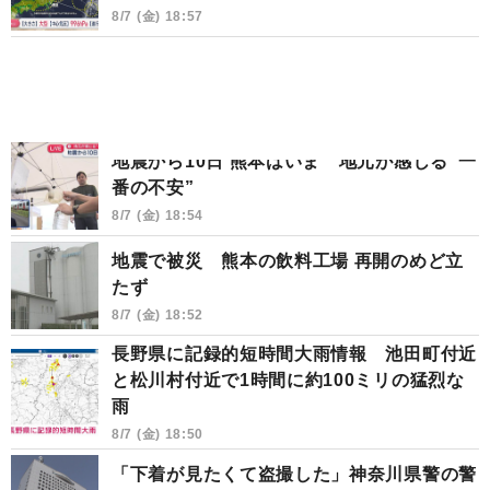
8/7 (金) 18:57
地震から10日 熊本はいま 地元が感じる“一
番の不安”
8/7 (金) 18:54
地震で被災 熊本の飲料工場 再開のめど立
たず
8/7 (金) 18:52
長野県に記録的短時間大雨情報 池田町付近
と松川村付近で1時間に約100ミリの猛烈な
雨
8/7 (金) 18:50
「下着が見たくて盗撮した」神奈川県警の警