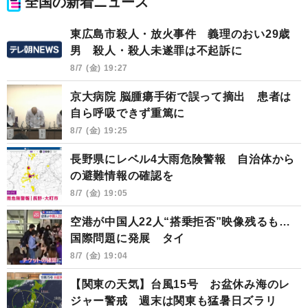
全国の新着ニュース
東広島市殺人・放火事件 義理のおい29歳
男 殺人・殺人未遂罪は不起訴に
8/7 (金) 19:27
京大病院 脳腫瘍手術で誤って摘出 患者は
自ら呼吸できず重篤に
8/7 (金) 19:25
長野県にレベル4大雨危険警報 自治体から
の避難情報の確認を
8/7 (金) 19:05
空港が中国人22人“搭乗拒否”映像残るも…
国際問題に発展 タイ
8/7 (金) 19:04
【関東の天気】台風15号 お盆休み海のレ
ジャー警戒 週末は関東も猛暑日ズラリ