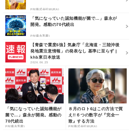
PR(株式会社MURA)
「気になっていた認知機能が菌で…」森永が
開発。感動の70代続出
PR(森永乳業)
【青森で震度6強】気象庁「北海道・三陸沖後
発地震注意情報」の発表なし 基準に至らず |
khb東日本放送
2026.06.25
「気になっていた認知機能が
８月のロト6はこの方法で買
菌で…」森永が開発。感動の
え!!６つの数字が『完全一
70代続出
致』する方法
PR(森永乳業)
PR(株式会社MURA)