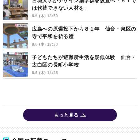
宮城大学がデザイン創学群を設置へ「ＡＩで
は代替できない人材を」
8/6 (木) 18:50
広島への原爆投下から８１年 仙台・泉区の
寺で平和を祈る鐘
8/6 (木) 18:30
子どもたちが避難所生活を疑似体験 仙台・
太白区の長町小学校
8/6 (木) 18:25
もっと見る