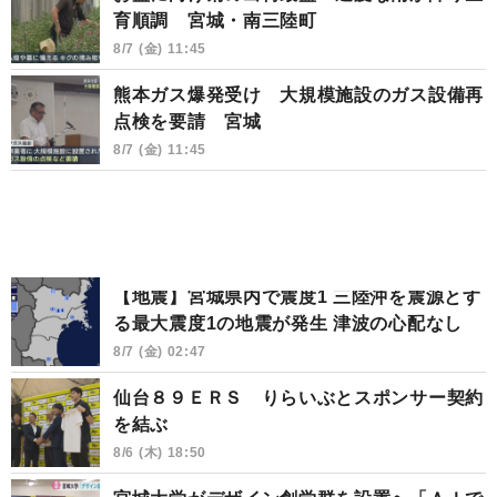
育順調 宮城・南三陸町
8/7 (金) 11:45
熊本ガス爆発受け 大規模施設のガス設備再
点検を要請 宮城
8/7 (金) 11:45
【地震】宮城県内で震度1 三陸沖を震源とす
る最大震度1の地震が発生 津波の心配なし
8/7 (金) 02:47
仙台８９ＥＲＳ りらいぶとスポンサー契約
を結ぶ
8/6 (木) 18:50