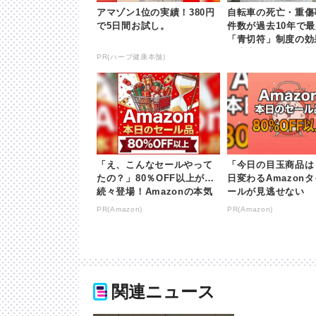
アマゾン1位の実績！380円
自転車の死亡・重傷
で5日間お試し。
件数が過去10年で
「青切符」制度の
警察庁 | khb東日
PR(ハーブ健康本舗)
「え、こんなセールやって
「今日の目玉商品は
たの？」80％OFF以上が
日変わるAmazon
続々登場！Amazonの本気
ールが見逃せない
が凄すぎる
PR(Amazon)
PR(Amazon)
関連ニュース