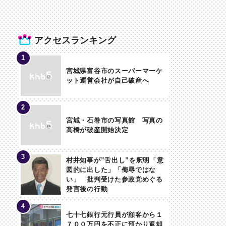
アクセスランキング
宮城県富谷市のスーパーマーケ
ット運営会社が自己破産へ
宮城・石巻市の写真館 写真の
高橋が破産開始決定
村井知事が”舌出し”を釈明「意
図的に出した」「侮辱ではな
い」 批判受けた参政党めぐる
発言後の行動
七十七銀行元行員が顧客から１
７００万円を不正に預かり返却