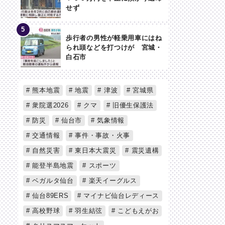
せず
歩行者の男性が軽乗用車にはね
られ頭などを打つけが 宮城・
白石市
熊本地震
地震
津波
宮城県
衆院選2026
クマ
旧優生保護法
防災
仙台市
気象情報
交通情報
事件・事故・火事
自然災害
東日本大震災
震災遺構
能登半島地震
スポーツ
ベガルタ仙台
楽天イーグルス
仙台89ERS
マイナビ仙台レディース
高校野球
羽生結弦
こどもえがお