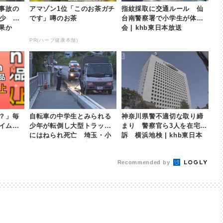
事故の
アマゾン1位「このお茶ガチ
指紋採取に交通ルール 仙
最少
です」噂のお茶
台南警察署で小学生が体験
効果か
会 | khb東日本放送
本放送
PR(ハーブ健康本舗)
？」毎
自転車の中学生とみられる
神奈川県警不適切な取り締
タイムセ
少年が転倒し大型トラック
まり 警察官ら3人を在宅起
にはねられ死亡 埼玉・小
訴 横浜地検 | khb東日本
鹿野町 | khb東日本放送
放送
Recommended by