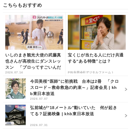
こちらもおすすめ
いしのまき観光大使の武藤真
宝くじが当たる人にだけ共通
也さんが高校生にダンスレッ
する“ある特徴”とは？
スン 「プロってすごいんだ
2026.07.14
PR(合同会社デジタルファーム )
な」 宮城・石巻市立桜坂高
校 | khb東...
今田美桜“医師”に初挑戦 台本は2冊 「クロ
スロード～救命救急の約束～」記者会見 | kh
b東日本放送
2026.07.07
弘前城が“18メートル”動いていた 何が起き
てる？証拠映像 | khb東日本放送
2026.07.31