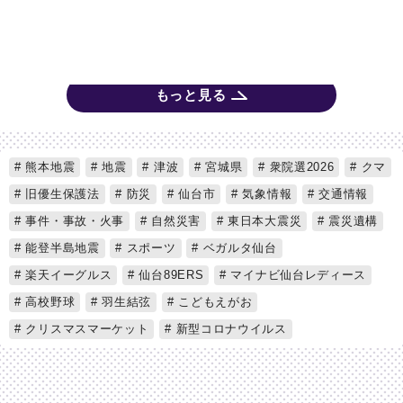
もっと見る
熊本地震
地震
津波
宮城県
衆院選2026
クマ
旧優生保護法
防災
仙台市
気象情報
交通情報
事件・事故・火事
自然災害
東日本大震災
震災遺構
能登半島地震
スポーツ
ベガルタ仙台
楽天イーグルス
仙台89ERS
マイナビ仙台レディース
高校野球
羽生結弦
こどもえがお
クリスマスマーケット
新型コロナウイルス