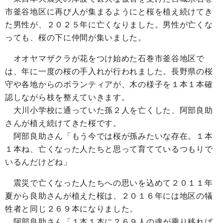
市釜谷地区に再び人が集まるようにと桜を植え続けてき
た男性が、２０２５年に亡くなりました。男性が亡くな
っても、桜の下に仲間が集いました。
オオヤマザクラが花をつけ始めた石巻市釜谷地区で
は、年に一度の桜の手入れが行われました。長野県の桜
守や各地からのボランティアが、木の様子を１本１本確
認しながら枝を整えていきます。
大川小学校に通っていた孫２人を亡くした、阿部良助
さんが植え続けてきた桜です。
阿部良助さん「もう今では桜が孫みたいな存在。１本
１本ね、亡くなった人たちと思って育てているつもりで
いるんだけどね」
震災で亡くなった人たちへの思いを込めて２０１１年
夏から良助さんが植えた桜は、２０１６年には地区の犠
牲者と同じ２６９本になりました。
阿部良助さん「１本１本に２６９人の魂が乗り移れば