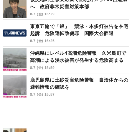
へ 政府非常災害対策本部
8/7 (金) 16:29
東京五輪で「銀」 競泳・本多灯被告を在宅
起訴 危険運転致傷罪 国際大会辞退
8/7 (金) 16:25
沖縄県にレベル4高潮危険警報 久米島町で
高潮による浸水被害が発生する危険高まる
8/7 (金) 15:59
鹿児島県に土砂災害危険警報 自治体からの
避難情報の確認を
8/7 (金) 15:57