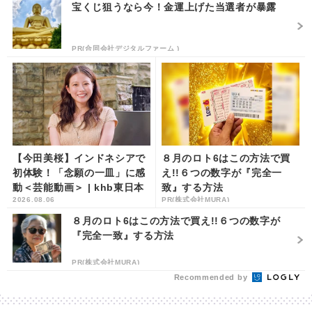
宝くじ狙うなら今！金運上げた当選者が暴露
PR(合同会社デジタルファーム )
【今田美桜】インドネシアで
８月のロト6はこの方法で買
初体験！「念願の一皿」に感
え!!６つの数字が『完全一
動＜芸能動画＞ | khb東日本
致』する方法
2026.08.06
PR(株式会社MURA)
放送
８月のロト6はこの方法で買え!!６つの数字が
『完全一致』する方法
PR(株式会社MURA)
Recommended by