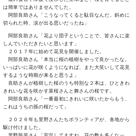
は簡単ではありませんでした。
阿部良助さん「こうなってくると駄目なんだ。斜めに
切られた時、涙が出る思いだったね」
阿部良助さん「花より団子ということで、皆さんに楽
しんでいただきたいと思います」
２０１７年に始めて花見を開催しました。
阿部良助さん「本当に桜の植樹をやって良かったな。
いっぱいに花が咲くようになれば、また大笑いして花見
するような時期が来ると思うよ」
良助さんが植樹した桜のうち特別な２本は、ひときわ
きれいな花を咲かす菜桜さんと舞さんの桜です。
阿部良助さん「一番最初にきれいに咲いたからもう、
これはうちの孫の桜だって」
２０２６年も里野さんたちボランティアが、各地から
駆け付けました。
里野龍平さん「安定してますね。花の数も多くなっ