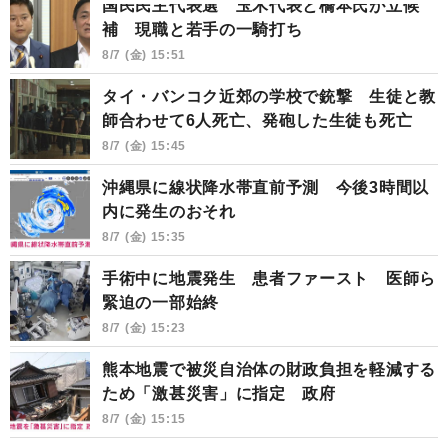
国民民主代表選 玉木代表と橋本氏が立候
補 現職と若手の一騎打ち
8/7 (金) 15:51
タイ・バンコク近郊の学校で銃撃 生徒と教
師合わせて6人死亡、発砲した生徒も死亡
8/7 (金) 15:45
沖縄県に線状降水帯直前予測 今後3時間以
内に発生のおそれ
8/7 (金) 15:35
手術中に地震発生 患者ファースト 医師ら
緊迫の一部始終
8/7 (金) 15:23
熊本地震で被災自治体の財政負担を軽減する
ため「激甚災害」に指定 政府
8/7 (金) 15:15