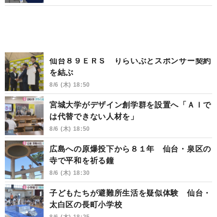
仙台８９ＥＲＳ りらいぶとスポンサー契約
を結ぶ
8/6 (木) 18:50
宮城大学がデザイン創学群を設置へ「ＡＩで
は代替できない人材を」
8/6 (木) 18:50
広島への原爆投下から８１年 仙台・泉区の
寺で平和を祈る鐘
8/6 (木) 18:30
子どもたちが避難所生活を疑似体験 仙台・
太白区の長町小学校
8/6 (木) 18:25