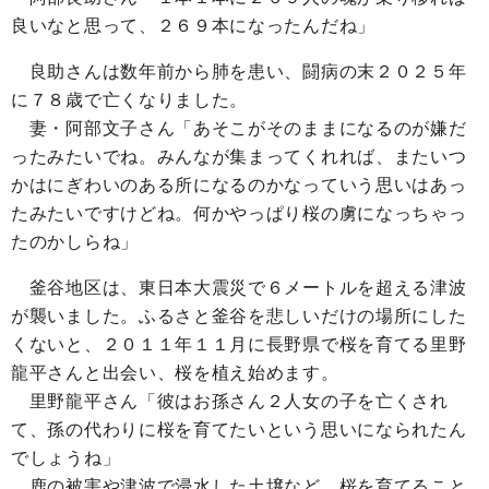
良いなと思って、２６９本になったんだね」
良助さんは数年前から肺を患い、闘病の末２０２５年
に７８歳で亡くなりました。
妻・阿部文子さん「あそこがそのままになるのが嫌だ
ったみたいでね。みんなが集まってくれれば、またいつ
かはにぎわいのある所になるのかなっていう思いはあっ
たみたいですけどね。何かやっぱり桜の虜になっちゃっ
たのかしらね」
釜谷地区は、東日本大震災で６メートルを超える津波
が襲いました。ふるさと釜谷を悲しいだけの場所にした
くないと、２０１１年１１月に長野県で桜を育てる里野
龍平さんと出会い、桜を植え始めます。
里野龍平さん「彼はお孫さん２人女の子を亡くされ
て、孫の代わりに桜を育てたいという思いになられたん
でしょうね」
鹿の被害や津波で浸水した土壌など、桜を育てること