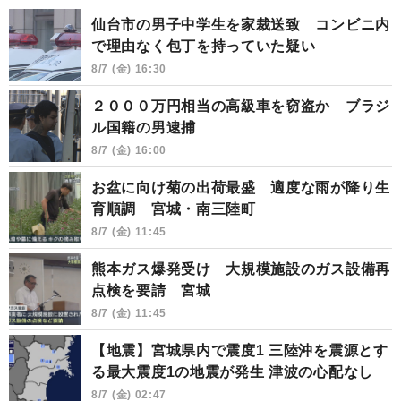
仙台市の男子中学生を家裁送致 コンビニ内
で理由なく包丁を持っていた疑い
8/7 (金) 16:30
２０００万円相当の高級車を窃盗か ブラジ
ル国籍の男逮捕
8/7 (金) 16:00
お盆に向け菊の出荷最盛 適度な雨が降り生
育順調 宮城・南三陸町
8/7 (金) 11:45
熊本ガス爆発受け 大規模施設のガス設備再
点検を要請 宮城
8/7 (金) 11:45
【地震】宮城県内で震度1 三陸沖を震源とす
る最大震度1の地震が発生 津波の心配なし
8/7 (金) 02:47