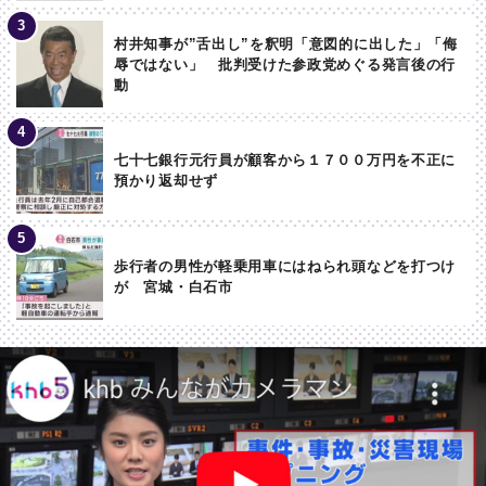
村井知事が”舌出し”を釈明「意図的に出した」「侮
辱ではない」 批判受けた参政党めぐる発言後の行
動
七十七銀行元行員が顧客から１７００万円を不正に
預かり返却せず
歩行者の男性が軽乗用車にはねられ頭などを打つけ
が 宮城・白石市