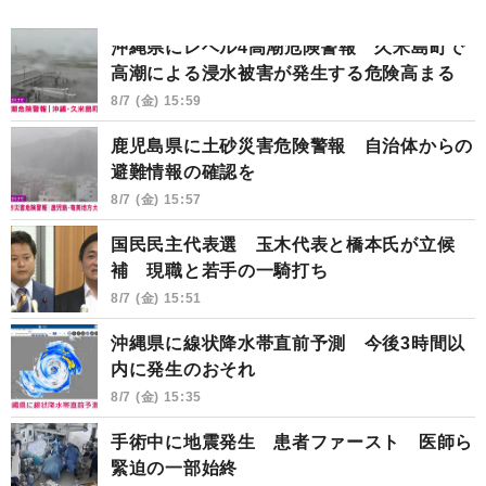
沖縄県にレベル4高潮危険警報 久米島町で
高潮による浸水被害が発生する危険高まる
8/7 (金) 15:59
鹿児島県に土砂災害危険警報 自治体からの
避難情報の確認を
8/7 (金) 15:57
国民民主代表選 玉木代表と橋本氏が立候
補 現職と若手の一騎打ち
8/7 (金) 15:51
沖縄県に線状降水帯直前予測 今後3時間以
内に発生のおそれ
8/7 (金) 15:35
手術中に地震発生 患者ファースト 医師ら
緊迫の一部始終