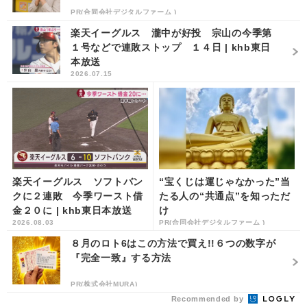
PR(合同会社デジタルファーム )
楽天イーグルス 瀧中が好投 宗山の今季第
１号などで連敗ストップ １４日 | khb東日
本放送
2026.07.15
楽天イーグルス ソフトバン
“宝くじは運じゃなかった”当
クに２連敗 今季ワースト借
たる人の“共通点”を知っただ
金２０に | khb東日本放送
け
2026.08.03
PR(合同会社デジタルファーム )
８月のロト6はこの方法で買え!!６つの数字が
『完全一致』する方法
PR(株式会社MURA)
Recommended by