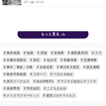
8/7 (金) 15:23
もっと見る
熊本地震
地震
津波
宮城県
衆院選2026
クマ
旧優生保護法
防災
仙台市
気象情報
交通情報
事件・事故・火事
自然災害
東日本大震災
震災遺構
能登半島地震
スポーツ
ベガルタ仙台
楽天イーグルス
仙台89ERS
マイナビ仙台レディース
高校野球
羽生結弦
こどもえがお
クリスマスマーケット
新型コロナウイルス