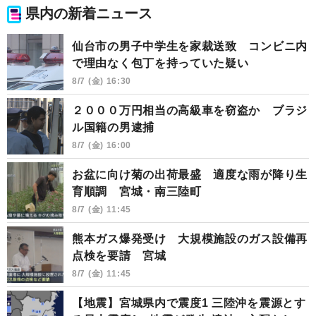
県内の新着ニュース
仙台市の男子中学生を家裁送致 コンビニ内
で理由なく包丁を持っていた疑い
8/7 (金) 16:30
２０００万円相当の高級車を窃盗か ブラジ
ル国籍の男逮捕
8/7 (金) 16:00
お盆に向け菊の出荷最盛 適度な雨が降り生
育順調 宮城・南三陸町
8/7 (金) 11:45
熊本ガス爆発受け 大規模施設のガス設備再
点検を要請 宮城
8/7 (金) 11:45
【地震】宮城県内で震度1 三陸沖を震源とす