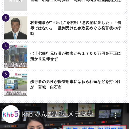
村井知事が”舌出し”を釈明「意図的に出した」「侮
辱ではない」 批判受けた参政党めぐる発言後の行
動
七十七銀行元行員が顧客から１７００万円を不正に
預かり返却せず
歩行者の男性が軽乗用車にはねられ頭などを打つけ
が 宮城・白石市