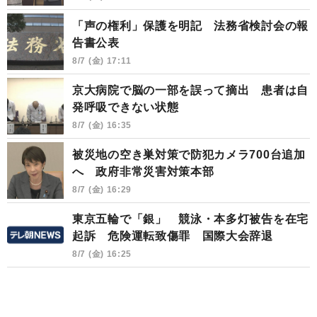
「声の権利」保護を明記 法務省検討会の報
告書公表
8/7 (金) 17:11
京大病院で脳の一部を誤って摘出 患者は自
発呼吸できない状態
8/7 (金) 16:35
被災地の空き巣対策で防犯カメラ700台追加
へ 政府非常災害対策本部
8/7 (金) 16:29
東京五輪で「銀」 競泳・本多灯被告を在宅
起訴 危険運転致傷罪 国際大会辞退
8/7 (金) 16:25