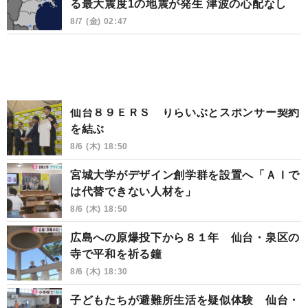
る最大震度1の地震が発生 津波の心配なし
8/7 (金) 02:47
仙台８９ＥＲＳ りらいぶとスポンサー契約
を結ぶ
8/6 (木) 18:50
宮城大学がデザイン創学群を設置へ「ＡＩで
は代替できない人材を」
8/6 (木) 18:50
広島への原爆投下から８１年 仙台・泉区の
寺で平和を祈る鐘
8/6 (木) 18:30
子どもたちが避難所生活を疑似体験 仙台・