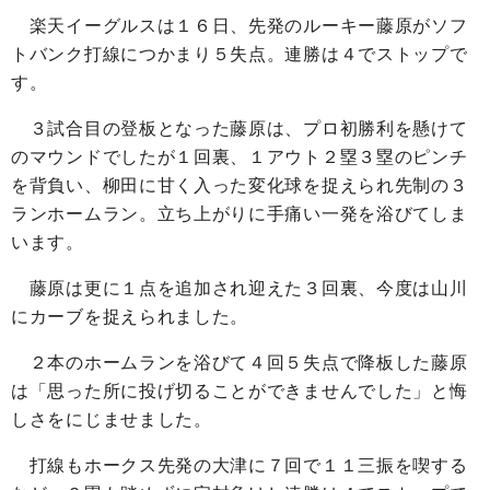
楽天イーグルスは１６日、先発のルーキー藤原がソフ
トバンク打線につかまり５失点。連勝は４でストップで
す。
３試合目の登板となった藤原は、プロ初勝利を懸けて
のマウンドでしたが１回裏、１アウト２塁３塁のピンチ
を背負い、柳田に甘く入った変化球を捉えられ先制の３
ランホームラン。立ち上がりに手痛い一発を浴びてしま
います。
藤原は更に１点を追加され迎えた３回裏、今度は山川
にカーブを捉えられました。
２本のホームランを浴びて４回５失点で降板した藤原
は「思った所に投げ切ることができませんでした」と悔
しさをにじませました。
打線もホークス先発の大津に７回で１１三振を喫する