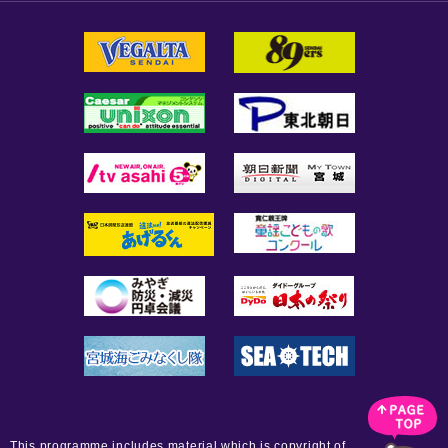
This programme includes material which is copyright of