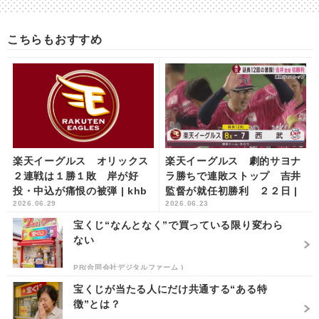
こちらもおすすめ
楽天イーグルス オリックス
楽天イーグルス 劇的サヨナ
２連戦は１勝１敗 岸が好
ラ勝ちで連敗ストップ 吉井
投・中込が痛恨の被弾 | khb
監督が就任初勝利 ２２日 |
2026.06.29
2026.06.23
東日本放送
khb東日本放送
宝くじ“なんとなく”で買っている限り変わら
ない
PR(合同会社デジタルファーム )
宝くじが当たる人にだけ共通する“ある特
徴”とは？