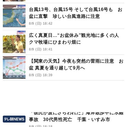
台風13号、台風15号 そして台風16号も お
盆に直撃 珍しい台風進路に注意
8/9 (日) 18:42
広く真夏日…“お盆休み”観光地に多くの人
クマ牧場にひまわり畑に
8/9 (日) 18:41
【関東の天気】今夜も突然の雷雨に注意 お
盆 真夏を通り越して9月へ
8/9 (日) 18:39
「彼氏が波にさらわれた」海岸散歩中に水難
事故 30代男性死亡 千葉・いすみ市
8/9 (日) 18:18