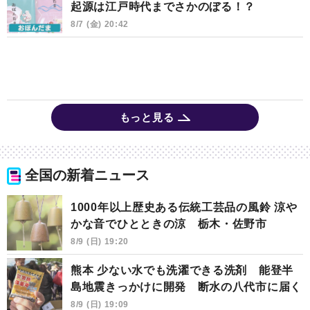
起源は江戸時代までさかのぼる！？
8/7 (金) 20:42
もっと見る
全国の新着ニュース
1000年以上歴史ある伝統工芸品の風鈴 涼や
かな音でひとときの涼 栃木・佐野市
8/9 (日) 19:20
熊本 少ない水でも洗濯できる洗剤 能登半
島地震きっかけに開発 断水の八代市に届く
8/9 (日) 19:09