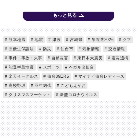
もっと見る
熊本地震
地震
津波
宮城県
衆院選2026
クマ
旧優生保護法
防災
仙台市
気象情報
交通情報
事件・事故・火事
自然災害
東日本大震災
震災遺構
能登半島地震
スポーツ
ベガルタ仙台
楽天イーグルス
仙台89ERS
マイナビ仙台レディース
高校野球
羽生結弦
こどもえがお
クリスマスマーケット
新型コロナウイルス