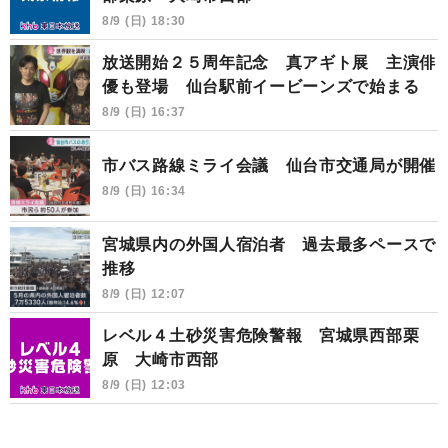
8/9 (日) 18:30
放送開始２５周年記念 真アギト展 主演俳
優も登場 仙台駅前イービーンズで始まる
8/9 (日) 16:37
市バス路線ミライ会議 仙台市交通局が開催
8/9 (日) 16:34
宮城県内の外国人宿泊者 過去最多ペースで
推移
8/9 (日) 12:07
レベル４土砂災害危険警報 宮城県西部栗
原 大崎市西部
8/9 (日) 12:03