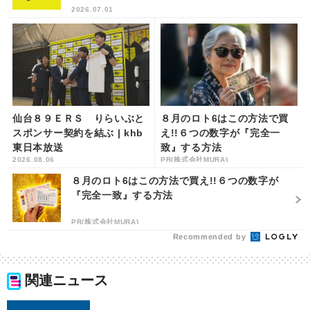
2026.07.01
仙台８９ＥＲＳ りらいぶと
８月のロト6はこの方法で買
スポンサー契約を結ぶ | khb
え!!６つの数字が『完全一
東日本放送
致』する方法
2026.08.06
PR(株式会社MURA)
８月のロト6はこの方法で買え!!６つの数字が
『完全一致』する方法
PR(株式会社MURA)
Recommended by
関連ニュース