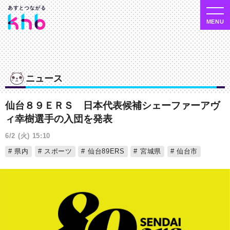
ニュース
仙台８９ＥＲＳ 日本代表候補シェーファーアヴ
ィ幸樹選手の入団を発表
6/2 (火) 15:10
県内
スポーツ
仙台89ERS
宮城県
仙台市