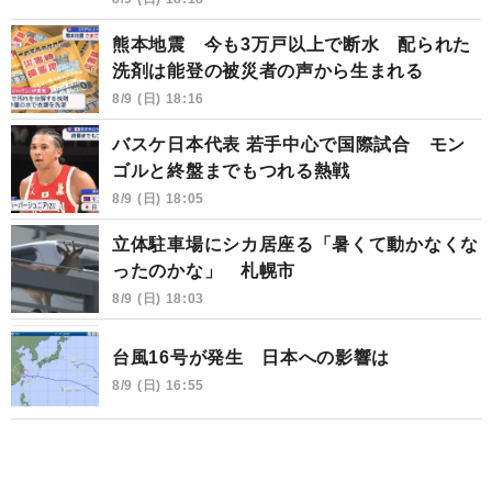
熊本地震 今も3万戸以上で断水 配られた
洗剤は能登の被災者の声から生まれる
8/9 (日) 18:16
バスケ日本代表 若手中心で国際試合 モン
ゴルと終盤までもつれる熱戦
8/9 (日) 18:05
立体駐車場にシカ居座る「暑くて動かなくな
ったのかな」 札幌市
8/9 (日) 18:03
台風16号が発生 日本への影響は
8/9 (日) 16:55