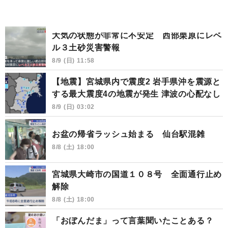
大気の状態が非常に不安定 西部栗原にレベ
ル３土砂災害警報
8/9 (日) 11:58
【地震】宮城県内で震度2 岩手県沖を震源と
する最大震度4の地震が発生 津波の心配なし
8/9 (日) 03:02
お盆の帰省ラッシュ始まる 仙台駅混雑
8/8 (土) 18:00
宮城県大崎市の国道１０８号 全面通行止め
解除
8/8 (土) 18:00
「おぼんだま」って言葉聞いたことある？