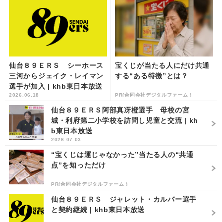
仙台８９ＥＲＳ シーホース
宝くじが当たる人にだけ共通
三河からジェイク・レイマン
する“ある特徴”とは？
選手が加入 | khb東日本放送
2026.06.18
PR(合同会社デジタルファーム )
仙台８９ＥＲＳ阿部真冴橙選手 母校の宮
城・利府第二小学校を訪問し児童と交流 | kh
b東日本放送
2026.07.03
“宝くじは運じゃなかった”当たる人の“共通
点”を知っただけ
PR(合同会社デジタルファーム )
仙台８９ＥＲＳ ジャレット・カルバー選手
と契約継続 | khb東日本放送