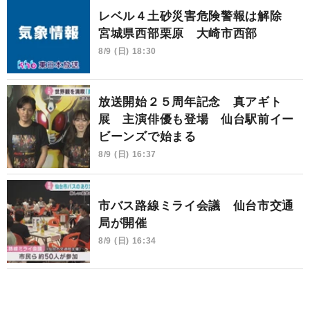
レベル４土砂災害危険警報は解除
宮城県西部栗原 大崎市西部
8/9 (日) 18:30
放送開始２５周年記念 真アギト
展 主演俳優も登場 仙台駅前イー
ビーンズで始まる
8/9 (日) 16:37
市バス路線ミライ会議 仙台市交通
局が開催
8/9 (日) 16:34