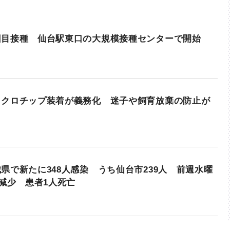
回目接種 仙台駅東口の大規模接種センターで開始
イクロチップ装着が義務化 迷子や飼育放棄の防止が
県で新たに348人感染 うち仙台市239人 前週水曜
人減少 患者1人死亡