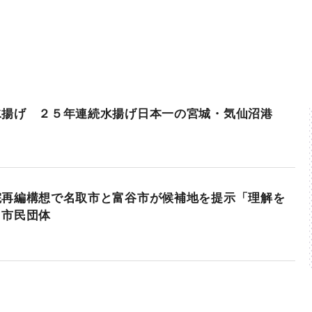
水揚げ ２５年連続水揚げ日本一の宮城・気仙沼港
院再編構想で名取市と富谷市が候補地を提示「理解を
」市民団体