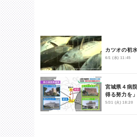
カツオの初
6/1 (水) 11:45
宮城県４病
得る努力を
5/31 (火) 18:20