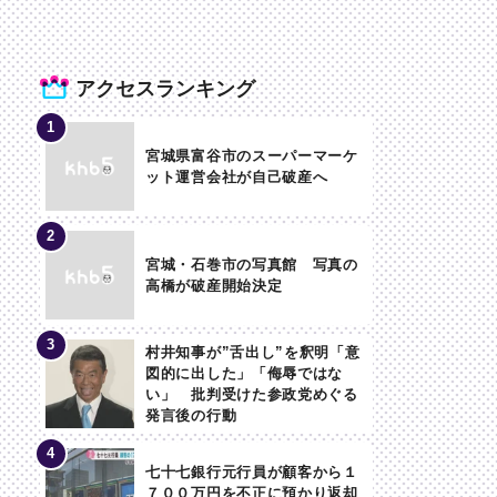
アクセスランキング
宮城県富谷市のスーパーマーケ
ット運営会社が自己破産へ
宮城・石巻市の写真館 写真の
高橋が破産開始決定
村井知事が”舌出し”を釈明「意
図的に出した」「侮辱ではな
い」 批判受けた参政党めぐる
発言後の行動
七十七銀行元行員が顧客から１
７００万円を不正に預かり返却