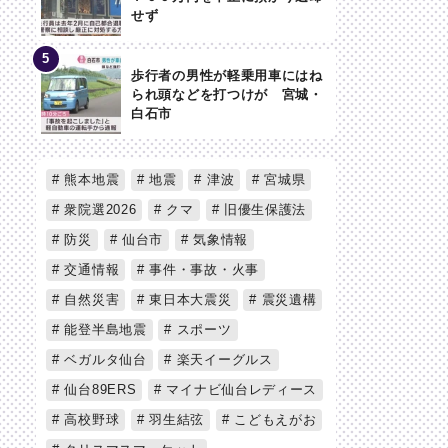
せず
歩行者の男性が軽乗用車にはね
られ頭などを打つけが 宮城・
白石市
熊本地震
地震
津波
宮城県
衆院選2026
クマ
旧優生保護法
防災
仙台市
気象情報
交通情報
事件・事故・火事
自然災害
東日本大震災
震災遺構
能登半島地震
スポーツ
ベガルタ仙台
楽天イーグルス
仙台89ERS
マイナビ仙台レディース
高校野球
羽生結弦
こどもえがお