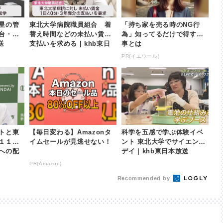
星の管
東北大学病院職員組合 着
「持ち家を売る時のNG行
台・青
替え時間などの未払い賃金
為」知ってるだけで得する
送
支払いを求める | khb東日
事とは
本放送
PR(イエウール)
トと東
【毎日変わる】Amazonタ
科学を五感で学ぶ体験イベ
１１
イムセールが見逃せない！
ント 東北大学でサイエンス
への配
デイ | khb東日本放送
東日本放
PR(Amazon)
Recommended by