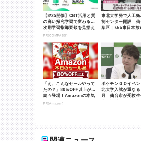
【8/25開催】CBT活用と質
東北大学発で人工衛
の高い探究学習で変わる！
制センター開設 仙
次期学習指導要領を見据え
葉区 | khb東日本放
た新しい学びと評価のカタ
PR(COMPASS)
チ【オンラインイベ...
「え、こんなセールやって
ポケモンＧＯイベン
たの？」80％OFF以上が
北大学入試が重なる
続々登場！Amazonの本気
月 仙台市が受験生
が凄すぎる
慮を検討へ | khb
PR(Amazon)
送
関連ニュース