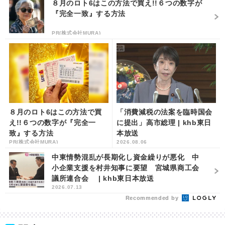
８月のロト6はこの方法で買え!!６つの数字が
『完全一致』する方法
PR(株式会社MURA)
８月のロト6はこの方法で買
「消費減税の法案を臨時国会
え!!６つの数字が『完全一
に提出」高市総理 | khb東日
致』する方法
本放送
PR(株式会社MURA)
2026.08.06
中東情勢混乱が長期化し資金繰りが悪化 中
小企業支援を村井知事に要望 宮城県商工会
議所連合会 | khb東日本放送
2026.07.13
Recommended by