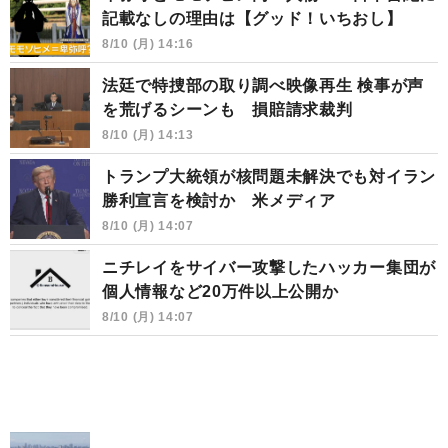
記載なしの理由は【グッド！いちおし】
8/10 (月) 14:16
法廷で特捜部の取り調べ映像再生 検事が声
を荒げるシーンも 損賠請求裁判
8/10 (月) 14:13
トランプ大統領が核問題未解決でも対イラン
勝利宣言を検討か 米メディア
8/10 (月) 14:07
ニチレイをサイバー攻撃したハッカー集団が
個人情報など20万件以上公開か
8/10 (月) 14:07