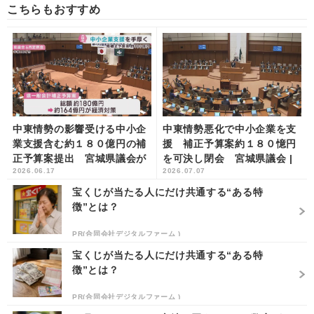
こちらもおすすめ
中東情勢の影響受ける中小企
中東情勢悪化で中小企業を支
業支援含む約１８０億円の補
援 補正予算案約１８０憶円
正予算案提出 宮城県議会が
を可決し閉会 宮城県議会 |
2026.06.17
2026.07.07
開会 | khb東日本放送
khb東日本放送
宝くじが当たる人にだけ共通する“ある特
徴”とは？
PR(合同会社デジタルファーム )
宝くじが当たる人にだけ共通する“ある特
徴”とは？
PR(合同会社デジタルファーム )