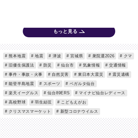
もっと見る
熊本地震
地震
津波
宮城県
衆院選2026
クマ
旧優生保護法
防災
仙台市
気象情報
交通情報
事件・事故・火事
自然災害
東日本大震災
震災遺構
能登半島地震
スポーツ
ベガルタ仙台
楽天イーグルス
仙台89ERS
マイナビ仙台レディース
高校野球
羽生結弦
こどもえがお
クリスマスマーケット
新型コロナウイルス