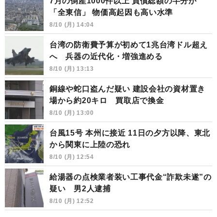
7月の倒産1000件以上 負債総額の半分が
「全東信」 物価高起因も高い水準
8/10 (月) 14:04
台湾の防衛費予算が初めて1兆台湾ドル超え
へ 兵器の近代化・増強進める
8/10 (月) 13:13
銅線や蛇口盗んだ疑い 建設会社の資材置き
場から約20キロ 買取店で換金
8/10 (月) 13:00
台風15号 本州に接近 11日の夕方以降、東北
から関東に上陸の恐れ
8/10 (月) 12:54
給湯器の点検業者装い工事代金“詐欺未遂”の
疑い 男2人逮捕
8/10 (月) 12:52