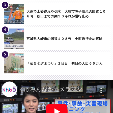
大雨で土砂崩れや倒木 大崎市鳴子温泉の国道１０
８号 秋田までの約３０キロが通行止め
宮城県大崎市の国道１０８号 全面通行止め解除
「仙台七夕まつり」２日目 初日の人出６６万人