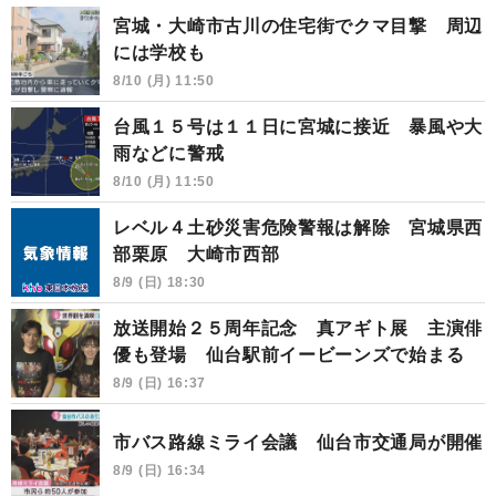
宮城・大崎市古川の住宅街でクマ目撃 周辺
には学校も
8/10 (月) 11:50
台風１５号は１１日に宮城に接近 暴風や大
雨などに警戒
8/10 (月) 11:50
レベル４土砂災害危険警報は解除 宮城県西
部栗原 大崎市西部
8/9 (日) 18:30
放送開始２５周年記念 真アギト展 主演俳
優も登場 仙台駅前イービーンズで始まる
8/9 (日) 16:37
市バス路線ミライ会議 仙台市交通局が開催
8/9 (日) 16:34