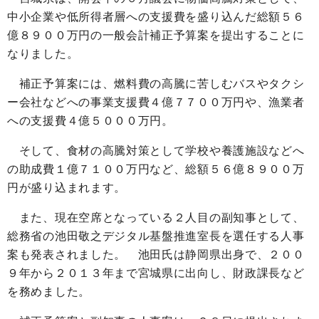
中小企業や低所得者層への支援費を盛り込んだ総額５６
億８９００万円の一般会計補正予算案を提出することに
なりました。
補正予算案には、燃料費の高騰に苦しむバスやタクシ
ー会社などへの事業支援費４億７７００万円や、漁業者
への支援費４億５０００万円。
そして、食材の高騰対策として学校や養護施設などへ
の助成費１億７１００万円など、総額５６億８９００万
円が盛り込まれます。
また、現在空席となっている２人目の副知事として、
総務省の池田敬之デジタル基盤推進室長を選任する人事
案も発表されました。 池田氏は静岡県出身で、２００
９年から２０１３年まで宮城県に出向し、財政課長など
を務めました。