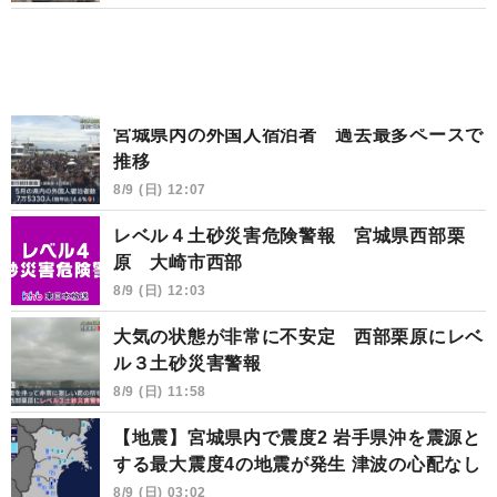
宮城県内の外国人宿泊者 過去最多ペースで
推移
8/9 (日) 12:07
レベル４土砂災害危険警報 宮城県西部栗
原 大崎市西部
8/9 (日) 12:03
大気の状態が非常に不安定 西部栗原にレベ
ル３土砂災害警報
8/9 (日) 11:58
【地震】宮城県内で震度2 岩手県沖を震源と
する最大震度4の地震が発生 津波の心配なし
8/9 (日) 03:02