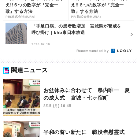
え!!６つの数字が『完全一
え!!６つの数字が『完全一
致』する方法
致』する方法
PR(株式会社MURA)
PR(株式会社MURA)
「手足口病」の患者数増加 宮城県が警戒を
呼び掛け | khb東日本放送
2026.07.10
Recommended by
関連ニュース
お盆休みに合わせて 県内唯一 夏
の成人式 宮城・七ヶ宿町
8/15 (月) 16:45
平和の誓い新たに 戦没者慰霊式