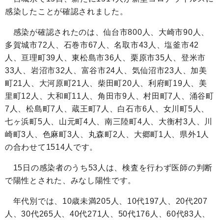
感染したことが確認されました。
感染が確認されたのは、仙台市800人、大崎市90人、
多賀城市72人、石巻市67人、名取市43人、塩釜市42
人、亘理町39人、東松島市36人、栗原市35人、登米市
33人、岩沼市32人、富谷市24人、気仙沼市23人、加美
町21人、大河原町21人、柴田町20人、利府町19人、美
里町12人、大和町11人、角田市9人、村田町7人、涌谷町
7人、松島町7人、蔵王町7人、白石市6人、女川町5人、
七ヶ浜町5人、山元町4人、南三陸町4人、大衡村3人、川
崎町3人、色麻町3人、丸森町2人、大郷町1人、県外1人
の合わせて1514人です。
15日の感染者のうち53人は、検査を行わず医師の判断
で陽性とされた、みなし陽性です。
年代別では、
10
歳未満205人、
10
代197人、
20
代207
人、
30
代265人、
40
代271人、
50
代176人、
60
代83人、