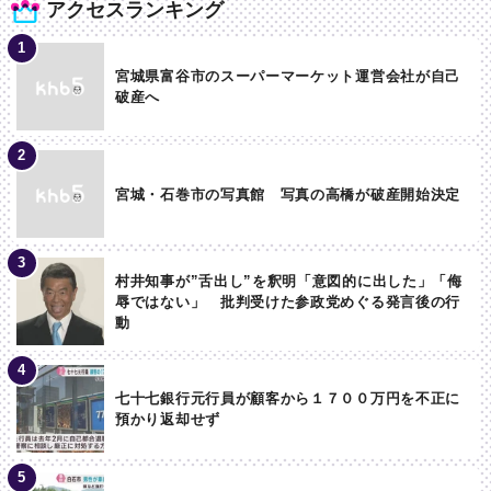
アクセスランキング
宮城県富谷市のスーパーマーケット運営会社が自己
破産へ
宮城・石巻市の写真館 写真の高橋が破産開始決定
村井知事が”舌出し”を釈明「意図的に出した」「侮
辱ではない」 批判受けた参政党めぐる発言後の行
動
七十七銀行元行員が顧客から１７００万円を不正に
預かり返却せず