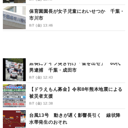
保育園園長が女子児童にわいせつか 千葉・
市川市
8/7 (金) 13:46
店長にナイフ突き付け「金を出せ」 60代
男逮捕 千葉・成田市
8/7 (金) 12:43
【ドラえもん募金】令和8年熊本地震による
被災者支援
8/7 (金) 12:38
台風13号 動きが遅く影響長引く 線状降
水帯発生のおそれ