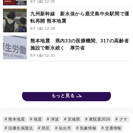
8/7 (金) 12:36
九州新幹線 新水俣から鹿児島中央駅間で運
転再開 熊本地震
8/7 (金) 12:34
熊本地震 県内33の医療機関、317の高齢者
施設で断水続く 厚労省
8/7 (金) 12:33
もっと見る
熊本地震
地震
津波
宮城県
衆院選2026
クマ
旧優生保護法
防災
仙台市
気象情報
交通情報