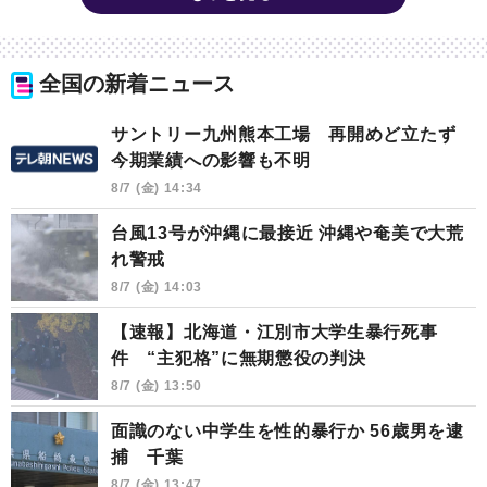
全国の新着ニュース
サントリー九州熊本工場 再開めど立たず
今期業績への影響も不明
8/7 (金) 14:34
台風13号が沖縄に最接近 沖縄や奄美で大荒
れ警戒
8/7 (金) 14:03
【速報】北海道・江別市大学生暴行死事
件 “主犯格”に無期懲役の判決
8/7 (金) 13:50
面識のない中学生を性的暴行か 56歳男を逮
捕 千葉
8/7 (金) 13:47