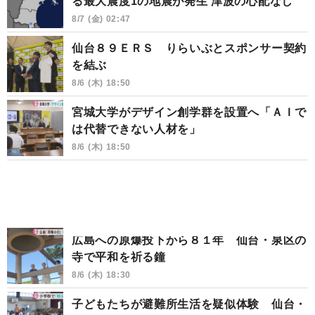
る最大震度1の地震が発生 津波の心配なし
8/7 (金) 02:47
仙台８９ＥＲＳ りらいぶとスポンサー契約
を結ぶ
8/6 (木) 18:50
宮城大学がデザイン創学群を設置へ「ＡＩで
は代替できない人材を」
8/6 (木) 18:50
広島への原爆投下から８１年 仙台・泉区の
寺で平和を祈る鐘
8/6 (木) 18:30
子どもたちが避難所生活を疑似体験 仙台・