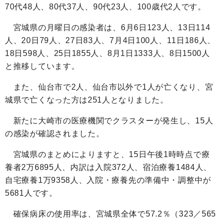
70
代48人、
80
代37人、
90
代23人、
100
歳代2人です。
宮城県の月曜日の感染者は、
6
月6日123人、13日114
人、20日79人、27日83人、
7
月4日100人、11日186人、
18日598人、25日1855人、
8
月1日1333人、8日1500人
と推移しています。
また、仙台市で2人、仙台市以外で
1
人が亡くなり、宮
城県で亡くなった方は251人となりました。
新たに大崎市の医療機関でクラスターが発生し、15人
の感染が確認されました。
宮城県のまとめによりますと、15日午後
1
時時点で療
養者
2
万6895人、内訳は入院372人、宿泊療養1484人、
自宅療養1万9358人、入院・療養先の準備中・調整中が
5681人です。
確保病床の使用率は、宮城県全体で57.2％（323／565