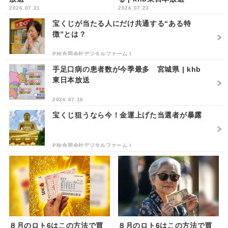
2026.07.31
2026.07.23
宝くじが当たる人にだけ共通する“ある特
徴”とは？
PR(合同会社デジタルファーム )
手足口病の患者数が今季最多 宮城県 | khb
東日本放送
2026.07.16
宝くじ狙うなら今！金運上げた当選者が暴露
PR(合同会社デジタルファーム )
８月のロト6はこの方法で買
８月のロト6はこの方法で買