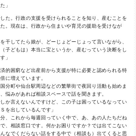
した」
した。行政の支援を受けられることを知り、産むことを
した。現在は、行政から住まいや育児の援助を受けなが
を干してたら娘が、どーじょどーじょって言いながら、
、（子どもは）本当に宝というか、産むっていう決断をし
ます」
済的困窮など出産前から支援が特に必要と認められる特
８倍に増えています。
国分町や仙台駅周辺などの繁華街で夜回り活動も始めま
け、悩みがあれば相談スペースで話を聞きます。
しか言えないんですけど、この子は困っているなってい
ＳＯＳを出しているんです」
分、これから毎週回っていく中で、あ、あの人たちだね
ので、相談窓口です。何かお困りですか？では出てこない
みんなでくだらない話をする中で（相談も）出てくると思