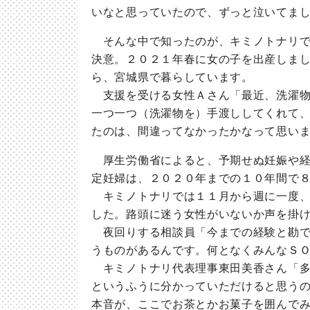
いなと思っていたので、ずっと泣いてま
そんな中で知ったのが、キミノトナリで
決意。２０２１年春に女の子を出産しま
ら、宮城県で暮らしています。
支援を受ける女性Ａさん「最近、洗濯物
一つ一つ（洗濯物を）手渡ししてくれて
たのは、間違ってなかったかなって思い
厚生労働省によると、予期せぬ妊娠や経
定妊婦は、２０２０年までの１０年間で
キミノトナリでは１１月から週に一度、
した。路頭に迷う女性がいないか声を掛
夜回りする相談員「今までの経験と勘で
うものがあるんです。何となくみんな
キミノトナリ代表理事東田美香さん「多
というふうに分かっていただけると思う
本音が、ここでお茶とかお菓子を囲んで