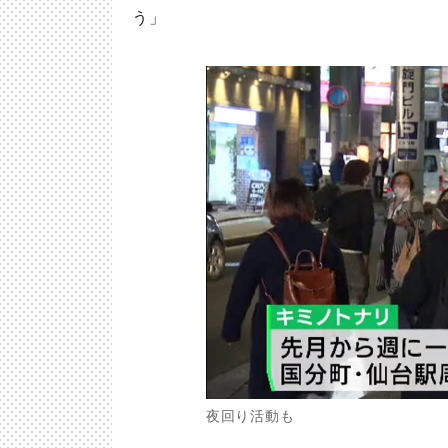
う」
夜回り活動も