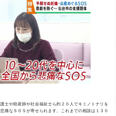
護士や助産師や社会福祉士ら約２０人でキミノトナリを
ら悲痛なＳＯＳが寄せられます。これまでの相談は１３０