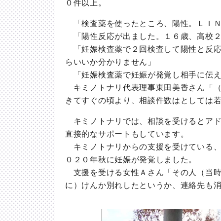
０件以上。
「検査薬を使ったところ、陽性。ＬＩＮ
「陽性反応が出ました。１６歳、高校２
「妊娠検査薬で２回検査して陽性と反応
らいいか分かりません」
「妊娠検査薬で妊娠が発覚し相手に伝え
キミノトナリ代表理事東田美香さん「（
きてすぐの頃より、相談件数はとしては
キミノトナリでは、相談を受けるとアド
直接的なサポートもしています。
キミノトナリからの支援を受けている、
０２０年秋に妊娠が発覚しました。
支援を受ける女性Ａさん「その人（当時
に）けんか別れしたというか、連絡先も