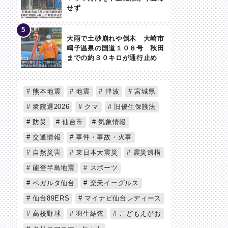
せず
大雨で土砂崩れや倒木 大崎市
鳴子温泉の国道１０８号 秋田
までの約３０キロが通行止め
熊本地震
地震
津波
宮城県
衆院選2026
クマ
旧優生保護法
防災
仙台市
気象情報
交通情報
事件・事故・火事
自然災害
東日本大震災
震災遺構
能登半島地震
スポーツ
ベガルタ仙台
楽天イーグルス
仙台89ERS
マイナビ仙台レディース
高校野球
羽生結弦
こどもえがお