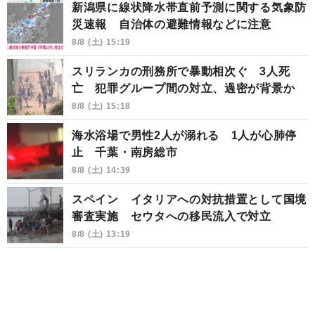
新潟県に線状降水帯直前予測に関する気象防
災速報 自治体の避難情報などに注意
8/8 (土) 15:19
スリランカの刑務所で暴動相次ぐ 3人死
亡 犯罪グループ間の対立、過密が背景か
8/8 (土) 15:18
海水浴場で男性2人が溺れる 1人が心肺停
止 千葉・南房総市
8/8 (土) 14:39
スペイン イタリアへの対抗措置として国境
審査実施 セウタへの移民流入で対立
8/8 (土) 13:19