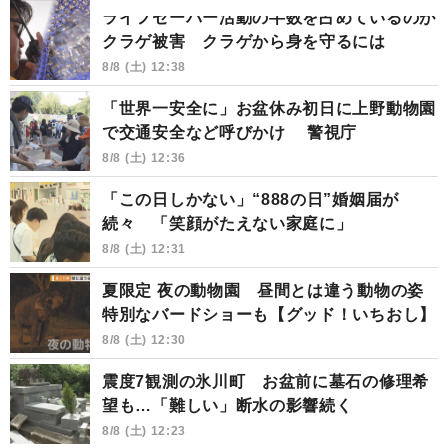
ライフセーバー活動の半数を占めているのが
クラゲ被害 クラゲから身を守るには
8/8 (土) 12:38
「世界一安全に」お盆休み初日に上野動物園
で交通安全など呼びかけ 警視庁
8/8 (土) 12:36
「この日しかない」“888の日”婚姻届が
続々 「笑顔がたえない家庭に」
8/8 (土) 12:31
夏限定 夜の動物園 昼間とは違う動物の姿
特別なバードショーも【グッド！いちおし】
8/8 (土) 12:30
震度7観測の氷川町 お盆前に墓石の修理希
望も…「難しい」断水の影響続く
8/8 (土) 12:23