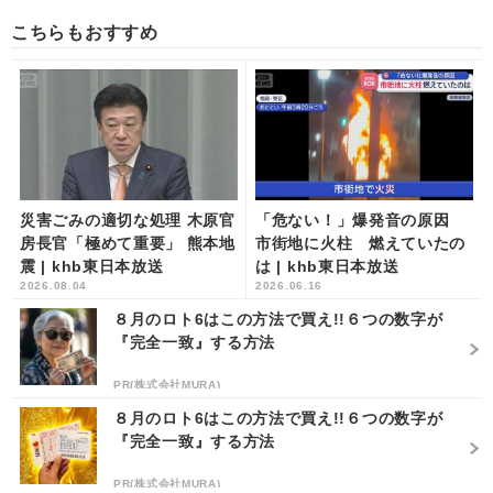
こちらもおすすめ
災害ごみの適切な処理 木原官
「危ない！」爆発音の原因
房長官「極めて重要」 熊本地
市街地に火柱 燃えていたの
震 | khb東日本放送
は | khb東日本放送
2026.08.04
2026.06.16
８月のロト6はこの方法で買え!!６つの数字が
『完全一致』する方法
PR(株式会社MURA)
８月のロト6はこの方法で買え!!６つの数字が
『完全一致』する方法
PR(株式会社MURA)