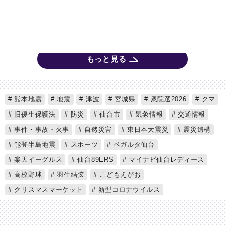
もっと見る
熊本地震
地震
津波
宮城県
衆院選2026
クマ
旧優生保護法
防災
仙台市
気象情報
交通情報
事件・事故・火事
自然災害
東日本大震災
震災遺構
能登半島地震
スポーツ
ベガルタ仙台
楽天イーグルス
仙台89ERS
マイナビ仙台レディース
高校野球
羽生結弦
こどもえがお
クリスマスマーケット
新型コロナウイルス