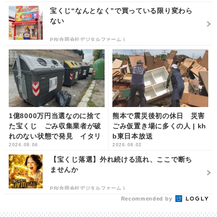
宝くじ“なんとなく”で買っている限り変わら
ない
PR(合同会社デジタルファーム )
1億8000万円当選なのに捨て
熊本で震災後初の休日 災害
た宝くじ ごみ収集業者が破
ごみ仮置き場に多くの人 | kh
れのない状態で発見 イタリ
b東日本放送
2026.08.06
2026.08.02
ア | khb東日本放送
【宝くじ落選】外れ続ける流れ、ここで断ち
ませんか
PR(合同会社デジタルファーム )
Recommended by