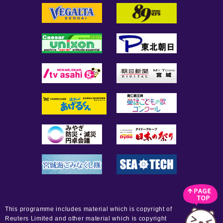
This programme includes material which is copyright of
Reuters Limited and other material which is copyright