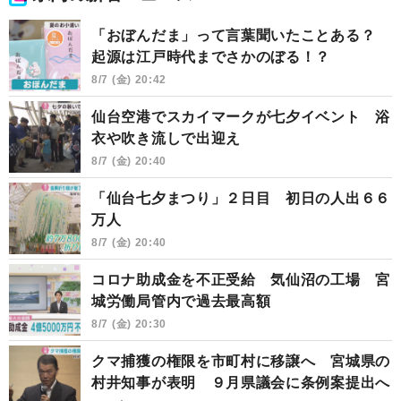
「おぼんだま」って言葉聞いたことある？
起源は江戸時代までさかのぼる！？
8/7 (金) 20:42
仙台空港でスカイマークが七夕イベント 浴
衣や吹き流しで出迎え
8/7 (金) 20:40
「仙台七夕まつり」２日目 初日の人出６６
万人
8/7 (金) 20:40
コロナ助成金を不正受給 気仙沼の工場 宮
城労働局管内で過去最高額
8/7 (金) 20:30
クマ捕獲の権限を市町村に移譲へ 宮城県の
村井知事が表明 ９月県議会に条例案提出へ