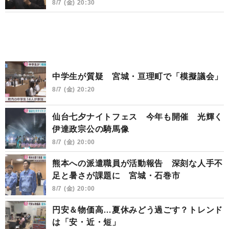
8/7 (金) 20:30
中学生が質疑 宮城・亘理町で「模擬議会」
8/7 (金) 20:20
仙台七夕ナイトフェス 今年も開催 光輝く
伊達政宗公の騎馬像
8/7 (金) 20:00
熊本への派遣職員が活動報告 深刻な人手不
足と暑さが課題に 宮城・石巻市
8/7 (金) 20:00
円安＆物価高…夏休みどう過ごす？トレンド
は「安・近・短」