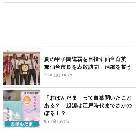
夏の甲子園連覇を目指す仙台育英
郡仙台市長を表敬訪問 活躍を誓う
7/26 (水) 18:25
「おぼんだま」って言葉聞いたこと
ある？ 起源は江戸時代までさかの
ぼる！？
8/7 (金) 20:42