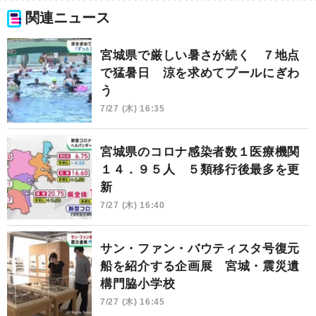
関連ニュース
宮城県で厳しい暑さが続く ７地点
で猛暑日 涼を求めてプールにぎわ
う
7/27 (木) 16:35
宮城県のコロナ感染者数１医療機関
１４．９５人 ５類移行後最多を更
新
7/27 (木) 16:40
サン・ファン・バウティスタ号復元
船を紹介する企画展 宮城・震災遺
構門脇小学校
7/27 (木) 16:45