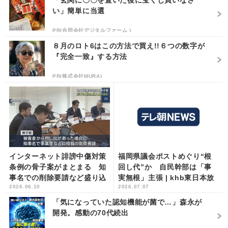
「玄関に〇〇を置いた後に宝くじ買いなさ
い」簡単に当選
PR(合同会社デジタルファーム )
８月のロト6はこの方法で買え!!６つの数字が
『完全一致』する方法
PR(株式会社MURA)
インターネット誹謗中傷対策
福岡県議会ポストめぐり“根
条例の骨子案がまとまる 知
回し代”か 自民幹部は「事
事名での削除要請など盛り込
実無根」主張 | khb東日本放
2026.06.10
2026.07.07
む 宮城県議会 | khb東日本
送
放送
「気になっていた認知機能が菌で…」森永が
開発。感動の70代続出