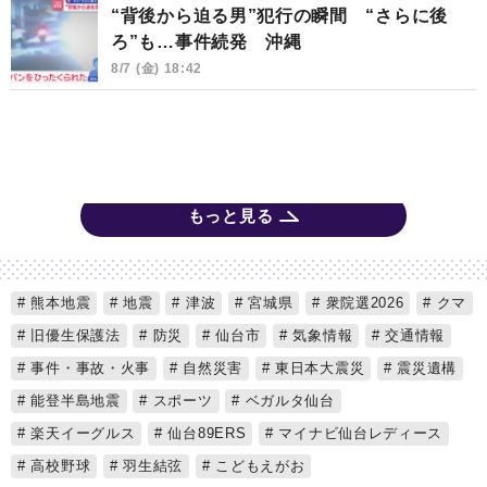
“背後から迫る男”犯行の瞬間 “さらに後
ろ”も…事件続発 沖縄
8/7 (金) 18:42
もっと見る
熊本地震
地震
津波
宮城県
衆院選2026
クマ
旧優生保護法
防災
仙台市
気象情報
交通情報
事件・事故・火事
自然災害
東日本大震災
震災遺構
能登半島地震
スポーツ
ベガルタ仙台
楽天イーグルス
仙台89ERS
マイナビ仙台レディース
高校野球
羽生結弦
こどもえがお