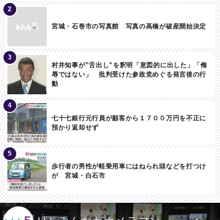
宮城・石巻市の写真館 写真の高橋が破産開始決定
村井知事が”舌出し”を釈明「意図的に出した」「侮
辱ではない」 批判受けた参政党めぐる発言後の行
動
七十七銀行元行員が顧客から１７００万円を不正に
預かり返却せず
歩行者の男性が軽乗用車にはねられ頭などを打つけ
が 宮城・白石市