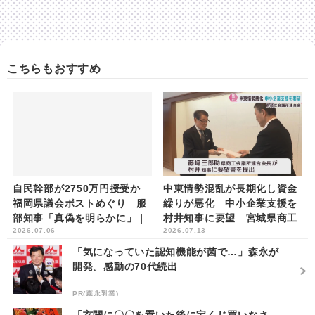
こちらもおすすめ
自民幹部が2750万円授受か
中東情勢混乱が長期化し資金
福岡県議会ポストめぐり 服
繰りが悪化 中小企業支援を
部知事「真偽を明らかに」 |
村井知事に要望 宮城県商工
2026.07.06
2026.07.13
khb東日本放送
会議所連合会 | khb東日本
放送
「気になっていた認知機能が菌で…」森永が
開発。感動の70代続出
PR(森永乳業)