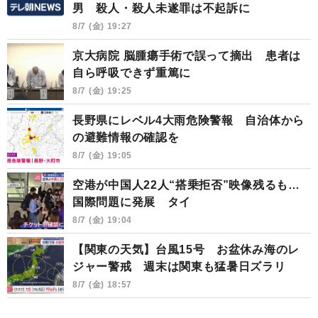
男 殺人・殺人未遂罪は不起訴に
8/7 (金) 19:27
京大病院 脳腫瘍手術で誤って摘出 患者は
自ら呼吸できず重篤に
8/7 (金) 19:25
長野県にレベル4大雨危険警報 自治体から
の避難情報の確認を
8/7 (金) 19:05
空港が中国人22人“搭乗拒否”映像残るも…
国際問題に発展 タイ
8/7 (金) 19:04
【関東の天気】台風15号 お盆休み海のレ
ジャー警戒 週末は関東も猛暑日ズラリ
8/7 (金) 18:57