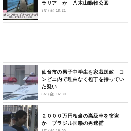
ラリア」か 八木山動物公園
8/7 (金) 18:21
仙台市の男子中学生を家裁送致 コ
ンビニ内で理由なく包丁を持ってい
た疑い
8/7 (金) 16:30
２０００万円相当の高級車を窃盗
か ブラジル国籍の男逮捕
8/7 (金) 16:00