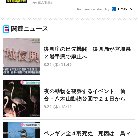
PR(森永乳業)
Recommended by
関連ニュース
復興庁の出先機関 復興局が宮城県
と岩手県で廃止へ
8/21 (木) 11:40
夜の動物を観察するイベント 仙
台・八木山動物公園で２１日から
8/21 (木) 18:10
ペンギン全４羽死ぬ 死因は「鳥マ