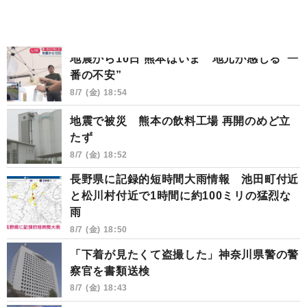
地震から10日 熊本はいま 地元が感じる“一
番の不安”
8/7 (金) 18:54
地震で被災 熊本の飲料工場 再開のめど立
たず
8/7 (金) 18:52
長野県に記録的短時間大雨情報 池田町付近
と松川村付近で1時間に約100ミリの猛烈な
雨
8/7 (金) 18:50
「下着が見たくて盗撮した」神奈川県警の警
察官を書類送検
8/7 (金) 18:43