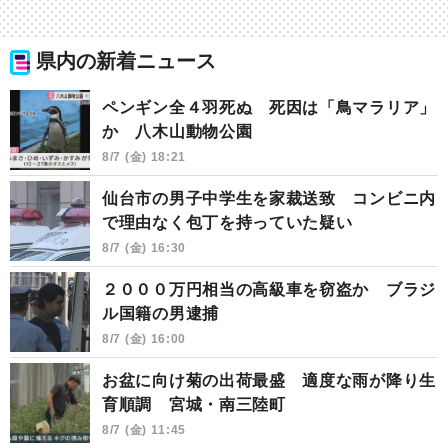
県内の新着ニュース
ペンギン全４羽死ぬ 死因は「鳥マラリア」
か 八木山動物公園
8/7 (金) 18:21
仙台市の男子中学生を家裁送致 コンビニ内
で理由なく包丁を持っていた疑い
8/7 (金) 16:30
２０００万円相当の高級車を窃盗か ブラジ
ル国籍の男逮捕
8/7 (金) 16:00
お盆に向け菊の出荷最盛 適度な雨が降り生
育順調 宮城・南三陸町
8/7 (金) 11:45