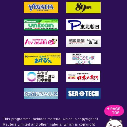
This programme includes material which is copyright of
Reuters Limited and other material which is copyright