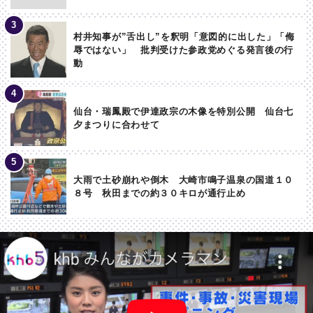
村井知事が”舌出し”を釈明「意図的に出した」「侮
辱ではない」 批判受けた参政党めぐる発言後の行
動
仙台・瑞鳳殿で伊達政宗の木像を特別公開 仙台七
夕まつりに合わせて
大雨で土砂崩れや倒木 大崎市鳴子温泉の国道１０
８号 秋田までの約３０キロが通行止め