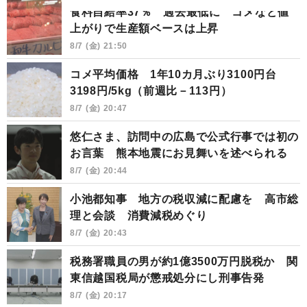
食料自給率37％ 過去最低に コメなど値
上がりで生産額ベースは上昇
8/7 (金) 21:50
コメ平均価格 1年10カ月ぶり3100円台
3198円/5kg（前週比－113円）
8/7 (金) 20:47
悠仁さま、訪問中の広島で公式行事では初の
お言葉 熊本地震にお見舞いを述べられる
8/7 (金) 20:44
小池都知事 地方の税収減に配慮を 高市総
理と会談 消費減税めぐり
8/7 (金) 20:43
税務署職員の男が約1億3500万円脱税か 関
東信越国税局が懲戒処分にし刑事告発
8/7 (金) 20:17