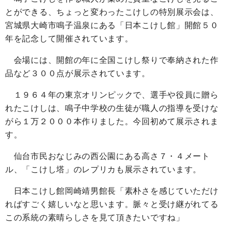
とができる、ちょっと変わったこけしの特別展示会は、
宮城県大崎市鳴子温泉にある「日本こけし館」開館５０
年を記念して開催されています。
会場には、開館の年に全国こけし祭りで奉納された作
品など３００点が展示されています。
１９６４年の東京オリンピックで、選手や役員に贈ら
れたこけしは、鳴子中学校の生徒が職人の指導を受けな
がら１万２０００本作りました。今回初めて展示されま
す。
仙台市民おなじみの西公園にある高さ７・４メート
ル、「こけし塔」のレプリカも展示されています。
日本こけし館岡崎靖男館長「素朴さを感じていただけ
ればすごく嬉しいなと思います。脈々と受け継がれてる
この系統の素晴らしさを見て頂きたいですね」