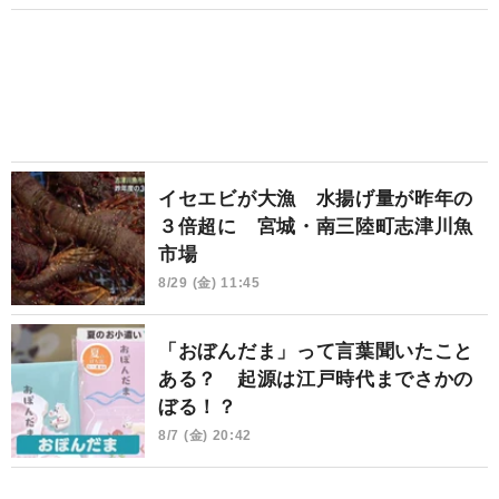
イセエビが大漁 水揚げ量が昨年の
３倍超に 宮城・南三陸町志津川魚
市場
8/29 (金) 11:45
「おぼんだま」って言葉聞いたこと
ある？ 起源は江戸時代までさかの
ぼる！？
8/7 (金) 20:42