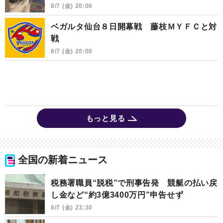
8/7 (金) 20:00
ベガルタ仙台８日開幕戦 藤枝ＭＹＦＣと対
戦
8/7 (金) 20:00
もっと見る
全国の新着ニュース
税務署職員“脱税”で刑事告発 競艇の払い戻
し金など“約3億3400万円”申告せず
8/7 (金) 23:30