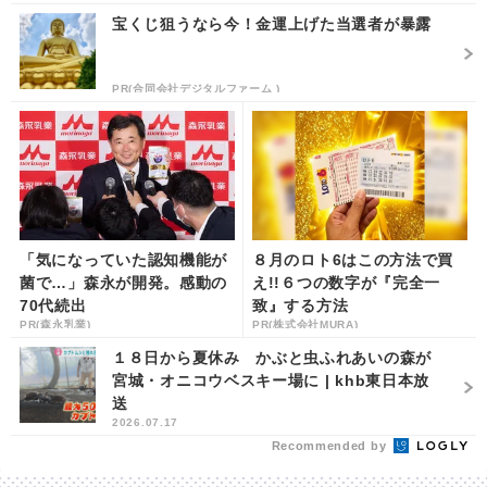
宝くじ狙うなら今！金運上げた当選者が暴露
PR(合同会社デジタルファーム )
「気になっていた認知機能が
８月のロト6はこの方法で買
菌で…」森永が開発。感動の
え!!６つの数字が『完全一
70代続出
致』する方法
PR(森永乳業)
PR(株式会社MURA)
１８日から夏休み かぶと虫ふれあいの森が
宮城・オニコウベスキー場に | khb東日本放
送
2026.07.17
Recommended by