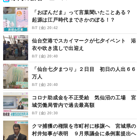
「おぼんだま」って言葉聞いたことある？
起源は江戸時代までさかのぼる！？
8/7 (金) 20:42
仙台空港でスカイマークが七夕イベント 浴
衣や吹き流しで出迎え
8/7 (金) 20:40
「仙台七夕まつり」２日目 初日の人出６６
万人
8/7 (金) 20:40
コロナ助成金を不正受給 気仙沼の工場 宮
城労働局管内で過去最高額
8/7 (金) 20:30
クマ捕獲の権限を市町村に移譲へ 宮城県の
村井知事が表明 ９月県議会に条例案提出へ