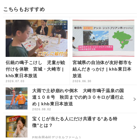
こちらもおすすめ
伝統の鳴子こけし 児童が絵
宮城県の自治体が友好都市を
付けを体験 宮城・大崎市 |
結んだきっかけ | khb東日本
khb東日本放送
放送
2026.07.03
2026.06.30
大雨で土砂崩れや倒木 大崎市鳴子温泉の国
道１０８号 秋田までの約３０キロが通行止
め | khb東日本放送
2026.08.02
宝くじが当たる人にだけ共通する“ある特
徴”とは？
PR(合同会社デジタルファーム )