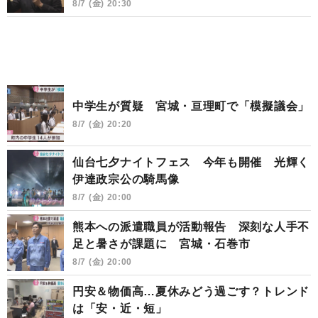
8/7 (金) 20:30
中学生が質疑 宮城・亘理町で「模擬議会」
8/7 (金) 20:20
仙台七夕ナイトフェス 今年も開催 光輝く
伊達政宗公の騎馬像
8/7 (金) 20:00
熊本への派遣職員が活動報告 深刻な人手不
足と暑さが課題に 宮城・石巻市
8/7 (金) 20:00
円安＆物価高…夏休みどう過ごす？トレンド
は「安・近・短」