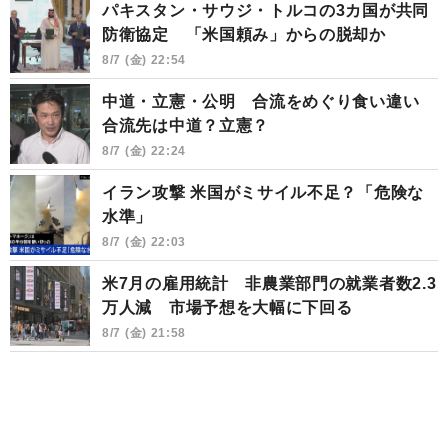
パキスタン・サウジ・トルコの3カ国が共同
防衛協定 「米国頼み」からの脱却か
8/7 (金) 22:54
中道・立憲・公明 合流をめぐり食い違い
合流先は中道？立憲？
8/7 (金) 22:24
イラン攻撃 米国がミサイル不足？「危険な
水準」
8/7 (金) 22:03
米7月の雇用統計 非農業部門の就業者数2.3
万人減 市場予想を大幅に下回る
8/7 (金) 21:58