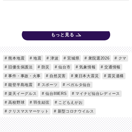
もっと見る
熊本地震
地震
津波
宮城県
衆院選2026
クマ
旧優生保護法
防災
仙台市
気象情報
交通情報
事件・事故・火事
自然災害
東日本大震災
震災遺構
能登半島地震
スポーツ
ベガルタ仙台
楽天イーグルス
仙台89ERS
マイナビ仙台レディース
高校野球
羽生結弦
こどもえがお
クリスマスマーケット
新型コロナウイルス