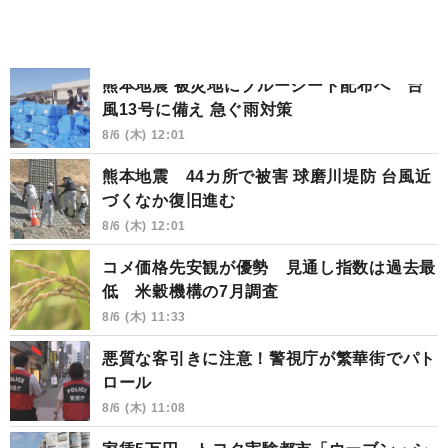
熊本地震 被災地にブルーシート配布へ 台
風13号に備え 急ぐ雨対策
8/6 (木) 12:01
熊本地震 44カ所で被害 球磨川堤防 台風近
づくなか復旧進む
8/6 (木) 12:01
コメ価格先安観が優勢 見通し指数は過去最
低 米穀機構の7月調査
8/6 (木) 11:33
悪質な客引きに注意！警視庁が繁華街でパト
ロール
8/6 (木) 11:08