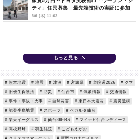
家賃5万円～トヨタ実験都市「ウーブン・シ
ティ」住民募集 最先端技術の実証に参加
8/6 (木) 11:02
もっと見る
熊本地震
地震
津波
宮城県
衆院選2026
クマ
旧優生保護法
防災
仙台市
気象情報
交通情報
事件・事故・火事
自然災害
東日本大震災
震災遺構
能登半島地震
スポーツ
ベガルタ仙台
楽天イーグルス
仙台89ERS
マイナビ仙台レディース
高校野球
羽生結弦
こどもえがお
クリスマスマーケット
新型コロナウイルス