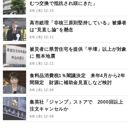
むつ交換で抵抗され頭にきた」
8/6 (木) 12:15
高市総理「非核三原則堅持している」被爆者
は“見直し論”を懸念
8/6 (木) 12:11
被災者に県営住宅を提供「半壊」以上が対象
に 熊本地震
8/6 (木) 12:11
食料品消費税1％閣議決定 来年4月から2年
間限定 財源に補助金見直しなど検討
8/6 (木) 12:09
集英社「ジャンプ」ストアで 2000回以上
注文キャンセルか
8/6 (木) 12:08