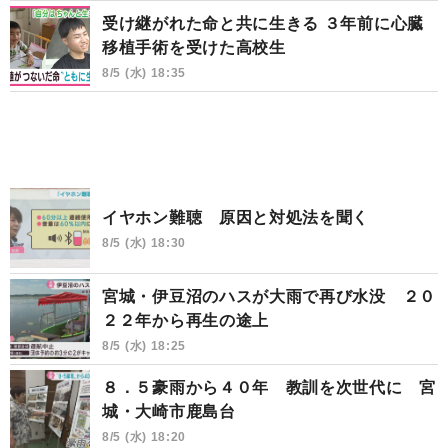
受け継がれた命と共に生きる ３年前に心臓
移植手術を受けた高校生
8/5 (水) 18:35
イヤホン難聴 原因と対処法を聞く
8/5 (水) 18:30
宮城・伊豆沼のハスが大雨で再び水没 ２０
２２年から再生の途上
8/5 (水) 18:25
８．５豪雨から４０年 教訓を次世代に 宮
城・大崎市鹿島台
8/5 (水) 18:20