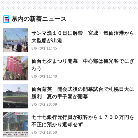
県内の新着ニュース
サンマ漁１０日に解禁 宮城・気仙沼港から
大型船が出港
8/6 (木) 11:45
仙台七夕まつり開幕 中心部は観光客でにぎ
わう
8/6 (木) 11:40
仙台育英 開会式後の開幕試合で札幌日大に
勝利 夏の甲子園が開幕
8/5 (水) 20:09
七十七銀行元行員が顧客から１７００万円を
不正に預かり返却せず
8/5 (水) 18:50