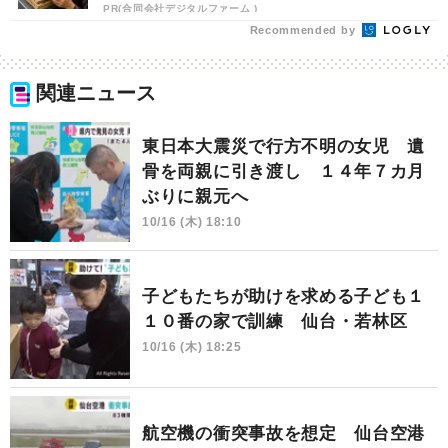
PR(合同会社デジタルファーム )
Recommended by
関連ニュース
東日本大震災で行方不明の女児 遺
骨を両親に引き渡し １４年７カ月
ぶりに親元へ
10/16 (木) 18:10
子どもたちが助けを求める子ども１
１０番の家で訓練 仙台・若林区
10/16 (木) 18:25
航空機の衝突事故を想定 仙台空港