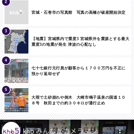
宮城・石巻市の写真館 写真の高橋が破産開始決定
【地震】宮城県内で震度3 宮城県沖を震源とする最大
震度3の地震が発生 津波の心配なし
七十七銀行元行員が顧客から１７００万円を不正に
預かり返却せず
大雨で土砂崩れや倒木 大崎市鳴子温泉の国道１０
８号 秋田までの約３０キロが通行止め