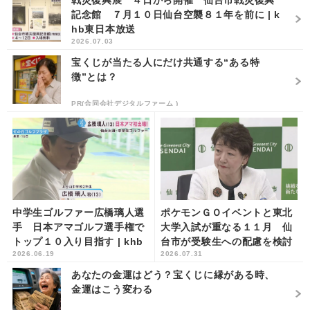
戦災復興展 ４日から開催 仙台市戦災復興
記念館 ７月１０日仙台空襲８１年を前に | k
hb東日本放送
2026.07.03
宝くじが当たる人にだけ共通する“ある特
徴”とは？
PR(合同会社デジタルファーム )
中学生ゴルファー広橋璃人選
ポケモンＧＯイベントと東北
手 日本アマゴルフ選手権で
大学入試が重なる１１月 仙
トップ１０入り目指す | khb
台市が受験生への配慮を検討
2026.06.19
2026.07.31
東日本放送
へ | khb東日本放送
あなたの金運はどう？宝くじに縁がある時、
金運はこう変わる