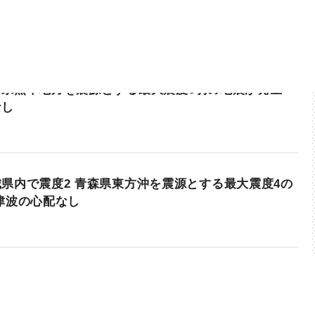
本県熊本地方を震源とする最大震度5弱の地震が発生
なし
県内で震度2 青森県東方沖を震源とする最大震度4の
津波の心配なし