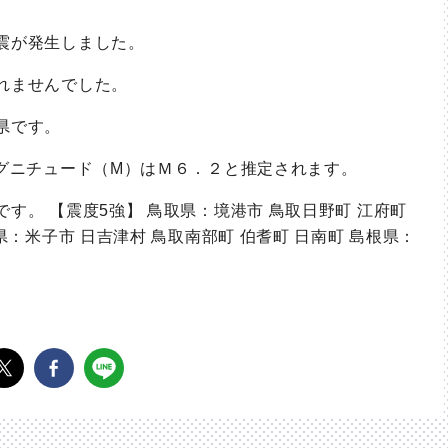
震が発生しました。
れませんでした。
県です。
マグニチュード（M）はＭ６．２と推定されます。
す。 【震度5強】 鳥取県：境港市 鳥取日野町 江府町
県：米子市 日吉津村 鳥取南部町 伯耆町 日南町 島根県：