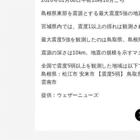
2026年01月06日午前10時18分ごろ
島根県東部を震源とする最大震度5強の地
宮城県内では、震度1以上の揺れは観測さ
最大震度5強を観測したのは鳥取県、島根
震源の深さは10km。地震の規模を示す
全国で震度5弱以上を観測した地域は以下で
島根県：松江市 安来市 【震度5弱】 鳥取
雲南市
提供：ウェザーニューズ