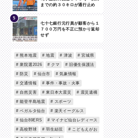
までの約３０キロが通行止め
七十七銀行元行員が顧客から１
７００万円を不正に預かり返却
せず
熊本地震
地震
津波
宮城県
衆院選2026
クマ
旧優生保護法
防災
仙台市
気象情報
交通情報
事件・事故・火事
自然災害
東日本大震災
震災遺構
能登半島地震
スポーツ
ベガルタ仙台
楽天イーグルス
仙台89ERS
マイナビ仙台レディース
高校野球
羽生結弦
こどもえがお