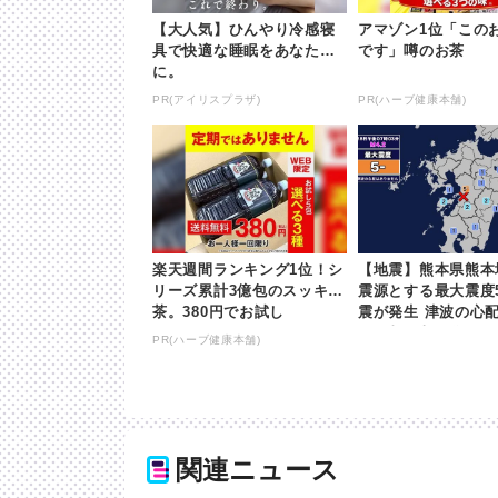
【大人気】ひんやり冷感寝
アマゾン1位「この
具で快適な睡眠をあなた
です」噂のお茶
に。
PR(アイリスプラザ)
PR(ハーブ健康本舗)
楽天週間ランキング1位！シ
【地震】熊本県熊本
リーズ累計3億包のスッキリ
震源とする最大震度
茶。380円でお試し
震が発生 津波の心配
khb東日本放送
PR(ハーブ健康本舗)
関連ニュース