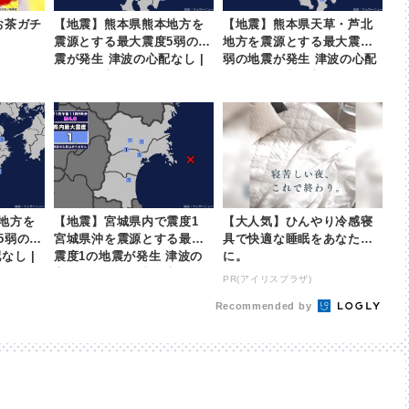
お茶ガチ
【地震】熊本県熊本地方を
【地震】熊本県天草・芦北
震源とする最大震度5弱の地
地方を震源とする最大震度5
震が発生 津波の心配なし |
弱の地震が発生 津波の心配
khb東日本放送
なし | khb東日本放送
地方を
【地震】宮城県内で震度1
【大人気】ひんやり冷感寝
5弱の地
宮城県沖を震源とする最大
具で快適な睡眠をあなた
なし |
震度1の地震が発生 津波の
に。
心配なし | khb東日本放送
PR(アイリスプラザ)
Recommended by