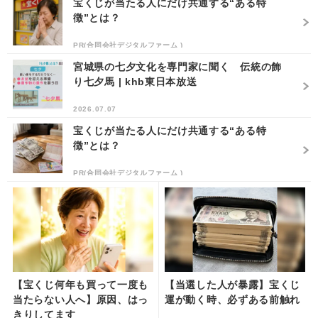
宝くじが当たる人にだけ共通する“ある特
徴”とは？
PR(合同会社デジタルファーム )
宮城県の七夕文化を専門家に聞く 伝統の飾
り七夕馬 | khb東日本放送
2026.07.07
宝くじが当たる人にだけ共通する“ある特
徴”とは？
PR(合同会社デジタルファーム )
【宝くじ何年も買って一度も
【当選した人が暴露】宝くじ
当たらない人へ】原因、はっ
運が動く時、必ずある前触れ
きりしてます