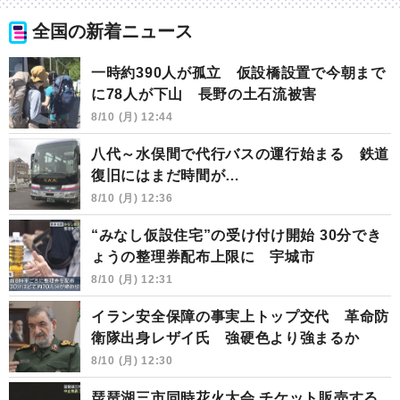
全国の新着ニュース
一時約390人が孤立 仮設橋設置で今朝まで
に78人が下山 長野の土石流被害
8/10 (月) 12:44
八代～水俣間で代行バスの運行始まる 鉄道
復旧にはまだ時間が…
8/10 (月) 12:36
“みなし仮設住宅”の受け付け開始 30分でき
ょうの整理券配布上限に 宇城市
8/10 (月) 12:31
イラン安全保障の事実上トップ交代 革命防
衛隊出身レザイ氏 強硬色より強まるか
8/10 (月) 12:30
琵琶湖三市同時花火大会 チケット販売する