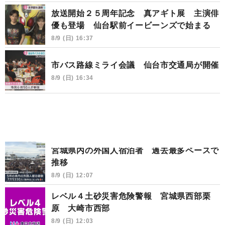
放送開始２５周年記念 真アギト展 主演俳
優も登場 仙台駅前イービーンズで始まる
8/9 (日) 16:37
市バス路線ミライ会議 仙台市交通局が開催
8/9 (日) 16:34
宮城県内の外国人宿泊者 過去最多ペースで
推移
8/9 (日) 12:07
レベル４土砂災害危険警報 宮城県西部栗
原 大崎市西部
8/9 (日) 12:03