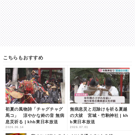
こちらもおすすめ
初夏の風物詩「チャグチャグ
無病息災と厄除けを祈る夏越
馬コ」 涼やかな鈴の音 無病
の大祓 宮城・竹駒神社 | kh
息災祈る | khb東日本放送
b東日本放送
2026.06.14
2026.07.01