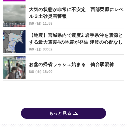
大気の状態が非常に不安定 西部栗原にレベ
ル３土砂災害警報
8/9 (日) 11:58
【地震】宮城県内で震度2 岩手県沖を震源と
する最大震度4の地震が発生 津波の心配なし
8/9 (日) 03:02
お盆の帰省ラッシュ始まる 仙台駅混雑
8/8 (土) 18:00
もっと見る