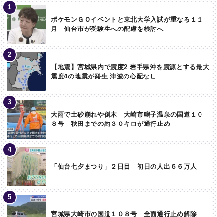
ポケモンＧＯイベントと東北大学入試が重なる１１
月 仙台市が受験生への配慮を検討へ
【地震】宮城県内で震度2 岩手県沖を震源とする最大
震度4の地震が発生 津波の心配なし
大雨で土砂崩れや倒木 大崎市鳴子温泉の国道１０
８号 秋田までの約３０キロが通行止め
「仙台七夕まつり」２日目 初日の人出６６万人
宮城県大崎市の国道１０８号 全面通行止め解除