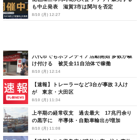
も中止発表 滋賀3市は関与を否定
8/10 (月) 12:27
八代市でもボランティア活動開始 多数が駆
け付ける 被災全11自治体で稼働
8/10 (月) 12:14
【速報】トレーラーなど3台が事故 3人け
が 東京・大田区
8/10 (月) 11:34
上半期の経常収支 過去最大 17兆円余り
の黒字に 半導体・自動車輸出が増加
8/10 (月) 11:08