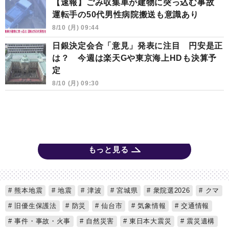
【速報】ごみ収集車が建物に突っ込む事故
運転手の50代男性病院搬送も意識あり
8/10 (月) 09:44
日銀決定会合「意見」発表に注目 円安是正
は？ 今週は楽天Gや東京海上HDも決算予
定
8/10 (月) 09:30
もっと見る
熊本地震
地震
津波
宮城県
衆院選2026
クマ
旧優生保護法
防災
仙台市
気象情報
交通情報
事件・事故・火事
自然災害
東日本大震災
震災遺構