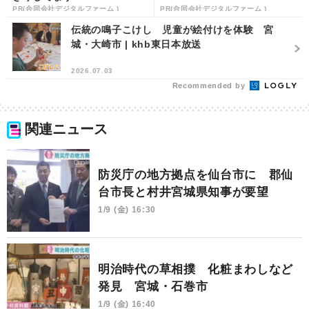
PR(合同会社デジタルファーム )
PR(合同会社デジタルファーム )
伝統の鳴子こけし 児童が絵付けを体験 宮
城・大崎市 | khb東日本放送
2026.07.03
Recommended by
関連ニュース
防災庁の地方拠点を仙台市に 郡仙
台市長と村井宮城県知事が要望
1/9 (金) 16:30
明治時代の草相撲 化粧まわしなど
発見 宮城・石巻市
1/9 (金) 16:40