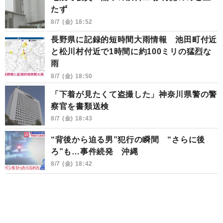
たず
8/7 (金) 18:52
長野県に記録的短時間大雨情報 池田町付近
と松川村付近で1時間に約100ミリの猛烈な
雨
8/7 (金) 18:50
「下着が見たくて盗撮した」神奈川県警の警
察官を書類送検
8/7 (金) 18:43
“背後から迫る男”犯行の瞬間 “さらに後
ろ”も…事件続発 沖縄
8/7 (金) 18:42