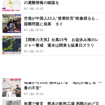
の避難情報の確認を
8/7 (金) 19:05
空港が中国人22人“搭乗拒否”映像残るも…
国際問題に発展 タイ
8/7 (金) 19:04
【関東の天気】台風15号 お盆休み海のレ
ジャー警戒 週末は関東も猛暑日ズラリ
8/7 (金) 18:57
地震から10日 熊本はいま 地元が感じる“一
番の不安”
8/7 (金) 18:54
地震で被災 熊本の飲料工場 再開のめど立