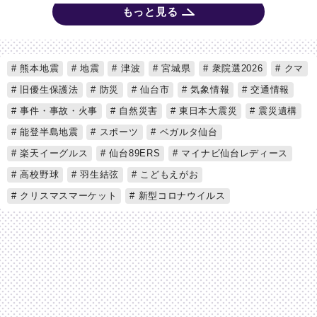
もっと見る
熊本地震
地震
津波
宮城県
衆院選2026
クマ
旧優生保護法
防災
仙台市
気象情報
交通情報
事件・事故・火事
自然災害
東日本大震災
震災遺構
能登半島地震
スポーツ
ベガルタ仙台
楽天イーグルス
仙台89ERS
マイナビ仙台レディース
高校野球
羽生結弦
こどもえがお
クリスマスマーケット
新型コロナウイルス