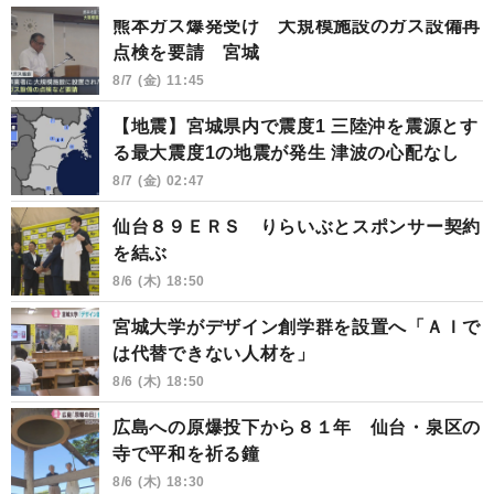
熊本ガス爆発受け 大規模施設のガス設備再
点検を要請 宮城
8/7 (金) 11:45
【地震】宮城県内で震度1 三陸沖を震源とす
る最大震度1の地震が発生 津波の心配なし
8/7 (金) 02:47
仙台８９ＥＲＳ りらいぶとスポンサー契約
を結ぶ
8/6 (木) 18:50
宮城大学がデザイン創学群を設置へ「ＡＩで
は代替できない人材を」
8/6 (木) 18:50
広島への原爆投下から８１年 仙台・泉区の
寺で平和を祈る鐘
8/6 (木) 18:30