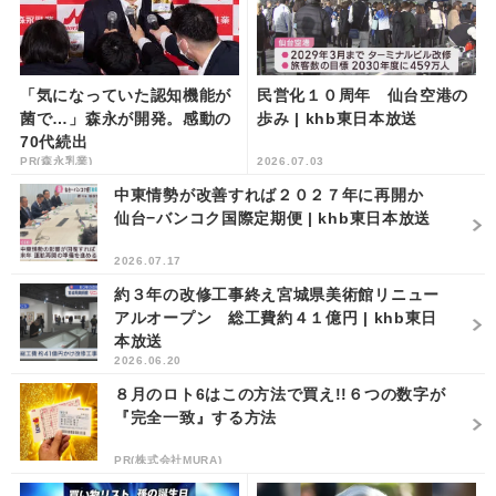
「気になっていた認知機能が
民営化１０周年 仙台空港の
菌で…」森永が開発。感動の
歩み | khb東日本放送
70代続出
PR(森永乳業)
2026.07.03
中東情勢が改善すれば２０２７年に再開か
仙台−バンコク国際定期便 | khb東日本放送
2026.07.17
約３年の改修工事終え宮城県美術館リニュー
アルオープン 総工費約４１億円 | khb東日
本放送
2026.06.20
８月のロト6はこの方法で買え!!６つの数字が
『完全一致』する方法
PR(株式会社MURA)