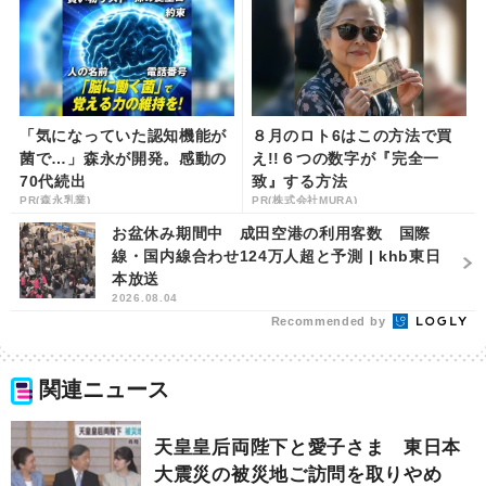
「気になっていた認知機能が
８月のロト6はこの方法で買
菌で…」森永が開発。感動の
え!!６つの数字が『完全一
70代続出
致』する方法
PR(森永乳業)
PR(株式会社MURA)
お盆休み期間中 成田空港の利用客数 国際
線・国内線合わせ124万人超と予測 | khb東日
本放送
2026.08.04
Recommended by
関連ニュース
天皇皇后両陛下と愛子さま 東日本
大震災の被災地ご訪問を取りやめ