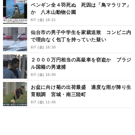
ペンギン全４羽死ぬ 死因は「鳥マラリア」
か 八木山動物公園
8/7 (金) 18:21
仙台市の男子中学生を家裁送致 コンビニ内
で理由なく包丁を持っていた疑い
8/7 (金) 16:30
２０００万円相当の高級車を窃盗か ブラジ
ル国籍の男逮捕
8/7 (金) 16:00
お盆に向け菊の出荷最盛 適度な雨が降り生
育順調 宮城・南三陸町
8/7 (金) 11:45