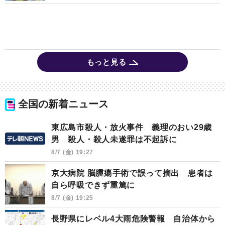
もっと見る
全国の新着ニュース
東広島市殺人・放火事件 義理のおい29歳
男 殺人・殺人未遂罪は不起訴に
8/7 (金) 19:27
京大病院 脳腫瘍手術で誤って摘出 患者は
自ら呼吸できず重篤に
8/7 (金) 19:25
長野県にレベル4大雨危険警報 自治体から