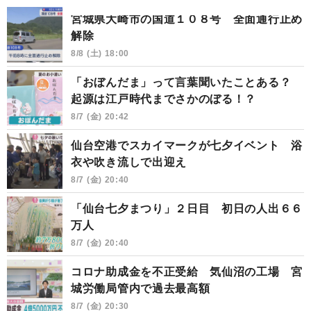
宮城県大崎市の国道１０８号 全面通行止め
解除
8/8 (土) 18:00
「おぼんだま」って言葉聞いたことある？
起源は江戸時代までさかのぼる！？
8/7 (金) 20:42
仙台空港でスカイマークが七夕イベント 浴
衣や吹き流しで出迎え
8/7 (金) 20:40
「仙台七夕まつり」２日目 初日の人出６６
万人
8/7 (金) 20:40
コロナ助成金を不正受給 気仙沼の工場 宮
城労働局管内で過去最高額
8/7 (金) 20:30