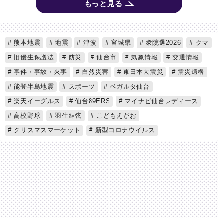
もっと見る
熊本地震
地震
津波
宮城県
衆院選2026
クマ
旧優生保護法
防災
仙台市
気象情報
交通情報
事件・事故・火事
自然災害
東日本大震災
震災遺構
能登半島地震
スポーツ
ベガルタ仙台
楽天イーグルス
仙台89ERS
マイナビ仙台レディース
高校野球
羽生結弦
こどもえがお
クリスマスマーケット
新型コロナウイルス