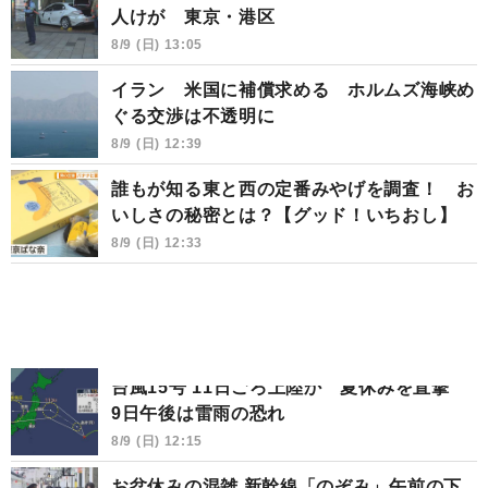
人けが 東京・港区
8/9 (日) 13:05
イラン 米国に補償求める ホルムズ海峡め
ぐる交渉は不透明に
8/9 (日) 12:39
誰もが知る東と西の定番みやげを調査！ お
いしさの秘密とは？【グッド！いちおし】
8/9 (日) 12:33
台風15号 11日ごろ上陸か 夏休みを直撃
9日午後は雷雨の恐れ
8/9 (日) 12:15
お盆休みの混雑 新幹線「のぞみ」午前の下