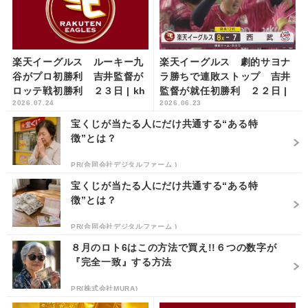
楽天イーグルス ルーキー九
楽天イーグルス 劇的サヨナ
谷がプロ初勝利 吉井監督が
ラ勝ちで連敗ストップ 吉井
ロッテ戦初勝利 ２３日 | kh
監督が就任初勝利 ２２日 |
2026.07.24
2026.06.23
b東日本放送
khb東日本放送
宝くじが当たる人にだけ共通する“ある特
徴”とは？
PR(合同会社デジタルファーム )
宝くじが当たる人にだけ共通する“ある特
徴”とは？
PR(合同会社デジタルファーム )
８月のロト6はこの方法で買え!!６つの数字が
『完全一致』する方法
PR(株式会社MURA)