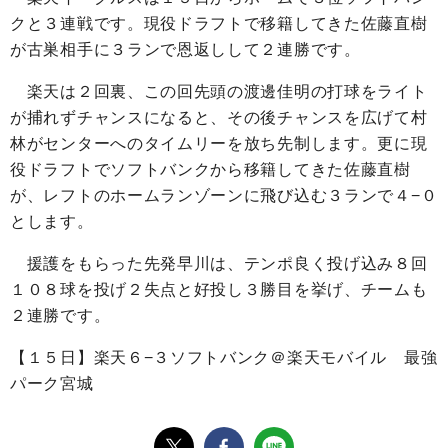
クと３連戦です。現役ドラフトで移籍してきた佐藤直樹
が古巣相手に３ランで恩返しして２連勝です。
楽天は２回裏、この回先頭の渡邊佳明の打球をライト
が捕れずチャンスになると、その後チャンスを広げて村
林がセンターへのタイムリーを放ち先制します。更に現
役ドラフトでソフトバンクから移籍してきた佐藤直樹
が、レフトのホームランゾーンに飛び込む３ランで４−０
とします。
援護をもらった先発早川は、テンポ良く投げ込み８回
１０８球を投げ２失点と好投し３勝目を挙げ、チームも
２連勝です。
【１５日】楽天６−３ソフトバンク＠楽天モバイル 最強
パーク宮城