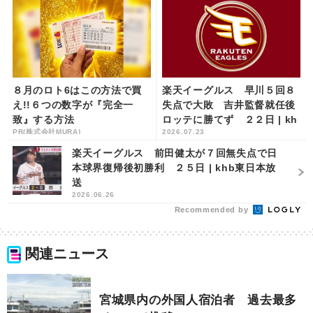
８月のロト6はこの方法で買
楽天イーグルス 早川５回８
え!!６つの数字が『完全一
失点で大敗 吉井監督就任後
致』する方法
ロッテに勝てず ２２日 | kh
PR(株式会社MURA)
2026.07.23
b東日本放送
楽天イーグルス 前田健太が７回無失点で日
本球界復帰後初勝利 ２５日 | khb東日本放
送
2026.06.26
Recommended by
関連ニュース
宮城県内の外国人宿泊者 過去最多