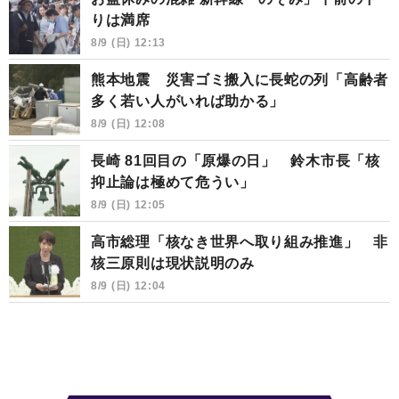
りは満席
8/9 (日) 12:13
熊本地震 災害ゴミ搬入に長蛇の列「高齢者
多く若い人がいれば助かる」
8/9 (日) 12:08
長崎 81回目の「原爆の日」 鈴木市長「核
抑止論は極めて危うい」
8/9 (日) 12:05
高市総理「核なき世界へ取り組み推進」 非
核三原則は現状説明のみ
8/9 (日) 12:04