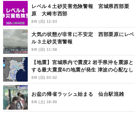
レベル４土砂災害危険警報 宮城県西部栗
原 大崎市西部
8/9 (日) 12:03
大気の状態が非常に不安定 西部栗原にレベ
ル３土砂災害警報
8/9 (日) 11:58
【地震】宮城県内で震度2 岩手県沖を震源と
する最大震度4の地震が発生 津波の心配なし
8/9 (日) 03:02
お盆の帰省ラッシュ始まる 仙台駅混雑
8/8 (土) 18:00