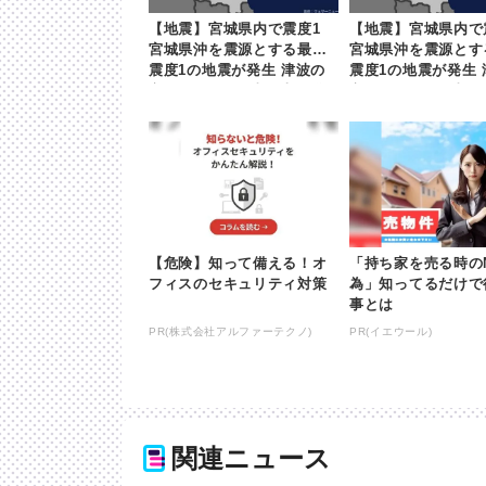
【地震】宮城県内で震度1
【地震】宮城県内で
宮城県沖を震源とする最大
宮城県沖を震源とす
震度1の地震が発生 津波の
震度1の地震が発生 
心配なし | khb東日本放送
心配なし | khb東
【危険】知って備える！オ
「持ち家を売る時の
フィスのセキュリティ対策
為」知ってるだけで
事とは
PR(株式会社アルファーテクノ)
PR(イエウール)
関連ニュース