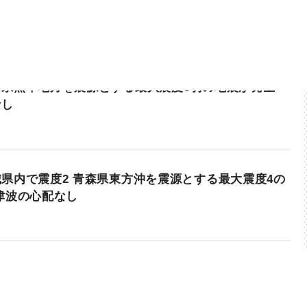
本県熊本地方を震源とする最大震度5弱の地震が発生
なし
県内で震度2 青森県東方沖を震源とする最大震度4の
津波の心配なし