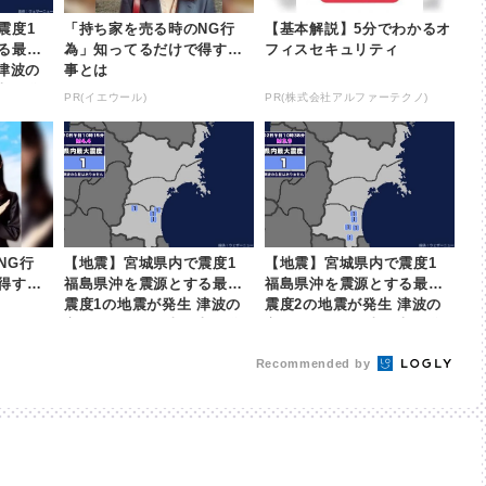
震度1
「持ち家を売る時のNG行
【基本解説】5分でわかるオ
る最大
為」知ってるだけで得する
フィスセキュリティ
津波の
事とは
日本放送
PR(イエウール)
PR(株式会社アルファーテクノ)
NG行
【地震】宮城県内で震度1
【地震】宮城県内で震度1
得する
福島県沖を震源とする最大
福島県沖を震源とする最大
震度1の地震が発生 津波の
震度2の地震が発生 津波の
心配なし | khb東日本放送
心配なし | khb東日本放送
Recommended by