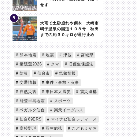
せず
大雨で土砂崩れや倒木 大崎市
鳴子温泉の国道１０８号 秋田
までの約３０キロが通行止め
熊本地震
地震
津波
宮城県
衆院選2026
クマ
旧優生保護法
防災
仙台市
気象情報
交通情報
事件・事故・火事
自然災害
東日本大震災
震災遺構
能登半島地震
スポーツ
ベガルタ仙台
楽天イーグルス
仙台89ERS
マイナビ仙台レディース
高校野球
羽生結弦
こどもえがお