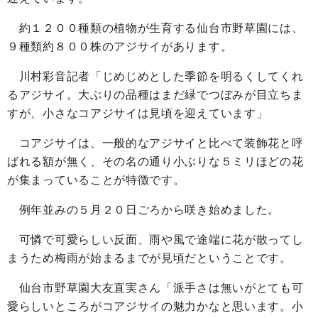
約１２００種類の植物が生育する仙台市野草園には、
９種類約８００株のアジサイがあります。
川村彩音記者「じめじめとした季節を明るくしてくれ
るアジサイ。大ぶりの品種はまだ緑でつぼみが目立ちま
すが、小さなコアジサイは見頃を迎えています」
コアジサイは、一般的なアジサイと比べて装飾花と呼
ばれる額が無く、その名の通り小ぶりな５ミリほどの花
が集まっていることが特徴です。
例年並みの５月２０日ごろから咲き始めました。
可憐で可愛らしい反面、雨や風で途端に花が散ってし
まうため梅雨が始まるまでが見頃だということです。
仙台市野草園大友直実さん「派手さは無いがとても可
愛らしいところがコアジサイの魅力かなと思います。小