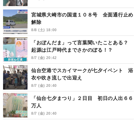
宮城県大崎市の国道１０８号 全面通行止め
解除
8/8 (土) 18:00
「おぼんだま」って言葉聞いたことある？
起源は江戸時代までさかのぼる！？
8/7 (金) 20:42
仙台空港でスカイマークが七夕イベント 浴
衣や吹き流しで出迎え
8/7 (金) 20:40
「仙台七夕まつり」２日目 初日の人出６６
万人
8/7 (金) 20:40