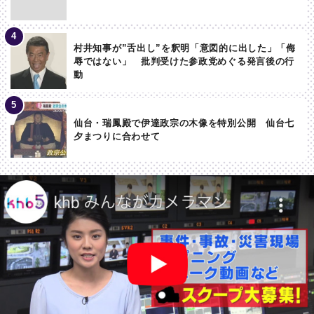
村井知事が”舌出し”を釈明「意図的に出した」「侮
辱ではない」 批判受けた参政党めぐる発言後の行
動
仙台・瑞鳳殿で伊達政宗の木像を特別公開 仙台七
夕まつりに合わせて