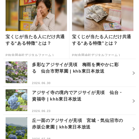
宝くじが当たる人にだけ共通
宝くじが当たる人にだけ共通
する“ある特徴”とは？
する“ある特徴”とは？
PR(合同会社デジタルファーム )
PR(合同会社デジタルファーム )
多彩なアジサイが見頃 梅雨を爽やかに彩
る 仙台市野草園 | khb東日本放送
2026.06.30
アジサイ寺の境内でアジサイが見頃 仙台・
資福寺 | khb東日本放送
2026.06.23
丘一面のアジサイが見頃 宮城・気仙沼市の
赤坂公衆園 | khb東日本放送
2026.07.08