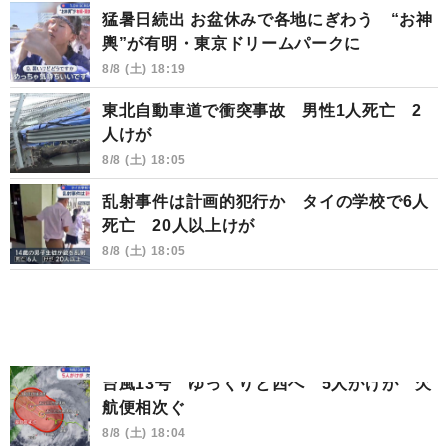
猛暑日続出 お盆休みで各地にぎわう “お神
輿”が有明・東京ドリームパークに
8/8 (土) 18:19
東北自動車道で衝突事故 男性1人死亡 2
人けが
8/8 (土) 18:05
乱射事件は計画的犯行か タイの学校で6人
死亡 20人以上けが
8/8 (土) 18:05
台風13号 ゆっくりと西へ 5人がけが 欠
航便相次ぐ
8/8 (土) 18:04