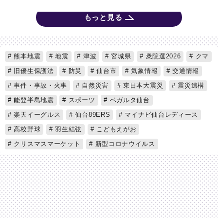
もっと見る
熊本地震
地震
津波
宮城県
衆院選2026
クマ
旧優生保護法
防災
仙台市
気象情報
交通情報
事件・事故・火事
自然災害
東日本大震災
震災遺構
能登半島地震
スポーツ
ベガルタ仙台
楽天イーグルス
仙台89ERS
マイナビ仙台レディース
高校野球
羽生結弦
こどもえがお
クリスマスマーケット
新型コロナウイルス