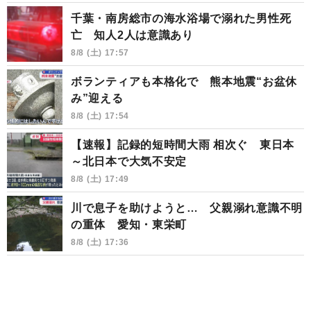
千葉・南房総市の海水浴場で溺れた男性死
亡 知人2人は意識あり
8/8 (土) 17:57
ボランティアも本格化で 熊本地震“お盆休
み”迎える
8/8 (土) 17:54
【速報】記録的短時間大雨 相次ぐ 東日本
～北日本で大気不安定
8/8 (土) 17:49
川で息子を助けようと… 父親溺れ意識不明
の重体 愛知・東栄町
8/8 (土) 17:36