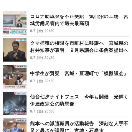
コロナ助成金を不正受給 気仙沼の工場 宮
城労働局管内で過去最高額
8/7 (金) 20:30
クマ捕獲の権限を市町村に移譲へ 宮城県の
村井知事が表明 ９月県議会に条例案提出へ
8/7 (金) 20:30
中学生が質疑 宮城・亘理町で「模擬議会」
8/7 (金) 20:20
仙台七夕ナイトフェス 今年も開催 光輝く
伊達政宗公の騎馬像
8/7 (金) 20:00
熊本への派遣職員が活動報告 深刻な人手不
足と暑さが課題に 宮城・石巻市