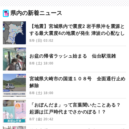
県内の新着ニュース
【地震】宮城県内で震度2 岩手県沖を震源と
する最大震度4の地震が発生 津波の心配なし
8/9 (日) 03:02
お盆の帰省ラッシュ始まる 仙台駅混雑
8/8 (土) 18:00
宮城県大崎市の国道１０８号 全面通行止め
解除
8/8 (土) 18:00
「おぼんだま」って言葉聞いたことある？
起源は江戸時代までさかのぼる！？
8/7 (金) 20:42