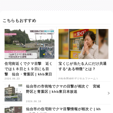
こちらもおすすめ
住宅街近くでクマ目撃 近く
宝くじが当たる人にだけ共通
では１８日と１９日にも目
する“ある特徴”とは？
撃 仙台・青葉区 | khb東日
2026.06.23
PR(合同会社デジタルファーム )
本放送
仙台市の市街地でクマの目撃が相次ぐ 宮城
野区と青葉区 | khb東日本放送
2026.06.18
仙台市の住宅街でクマ目撃情報が相次ぐ | kh