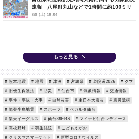
速報 八尾町丸山などで1時間に約100ミリ
8/8 (土) 19:04
もっと見る
熊本地震
地震
津波
宮城県
衆院選2026
クマ
旧優生保護法
防災
仙台市
気象情報
交通情報
事件・事故・火事
自然災害
東日本大震災
震災遺構
能登半島地震
スポーツ
ベガルタ仙台
楽天イーグルス
仙台89ERS
マイナビ仙台レディース
高校野球
羽生結弦
こどもえがお
クリスマスマーケット
新型コロナウイルス