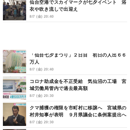
仙台空港でスカイマークが七夕イベント 浴
衣や吹き流しで出迎え
8/7 (金) 20:40
「仙台七夕まつり」２日目 初日の人出６６
万人
8/7 (金) 20:40
コロナ助成金を不正受給 気仙沼の工場 宮
城労働局管内で過去最高額
8/7 (金) 20:30
クマ捕獲の権限を市町村に移譲へ 宮城県の
村井知事が表明 ９月県議会に条例案提出へ
8/7 (金) 20:30