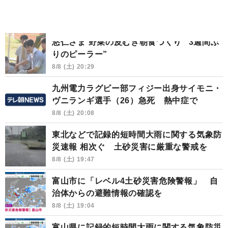
悠仁さま 野菜の皮むき朝食づくり “3週間ぶ
りのピーラー”
8/8 (土) 20:29
九州電力ラグビー部フィジー出身サイモニ・
ヴニランギ選手（26）急死 熱中症で
8/8 (土) 20:08
東北などで記録的短時間大雨に関する気象防
災速報 相次ぐ 土砂災害に厳重な警戒を
8/8 (土) 19:47
富山市に「レベル4土砂災害危険警報」 自
治体からの避難情報の確認を
8/8 (土) 19:04
富山県に記録的短時間大雨に関する気象防災