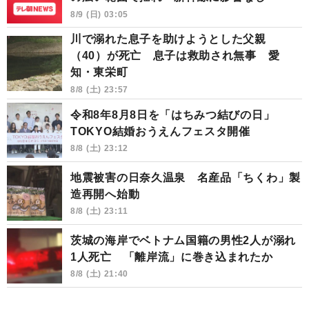
8/9 (日) 03:05
川で溺れた息子を助けようとした父親
（40）が死亡 息子は救助され無事 愛
知・東栄町
8/8 (土) 23:57
令和8年8月8日を「はちみつ結びの日」
TOKYO結婚おうえんフェスタ開催
8/8 (土) 23:12
地震被害の日奈久温泉 名産品「ちくわ」製
造再開へ始動
8/8 (土) 23:11
茨城の海岸でベトナム国籍の男性2人が溺れ
1人死亡 「離岸流」に巻き込まれたか
8/8 (土) 21:40