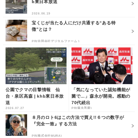
b東日本放送
2026.06.19
宝くじが当たる人にだけ共通する“ある特
徴”とは？
PR(合同会社デジタルファーム )
公園でクマの目撃情報 仙
「気になっていた認知機能が
台・泉区高森 | khb東日本放
菌で…」森永が開発。感動の
送
70代続出
2026.07.27
PR(森永乳業)
８月のロト6はこの方法で買え!!６つの数字が
『完全一致』する方法
PR(株式会社MURA)