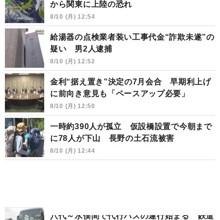
から関東に上陸の恐れ
8/10 (月) 12:54
給湯器の点検業者装い工事代金“詐欺未遂”の
疑い 男2人逮捕
8/10 (月) 12:52
金利“据え置き”決定の7月会合 早期利上げ
に前向き意見も「ペースアップ必要」
8/10 (月) 12:50
一時約390人が孤立 仮設橋設置で今朝まで
に78人が下山 長野の土石流被害
8/10 (月) 12:44
八代～水俣間で代行バスの運行始まる 鉄道