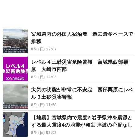
宮城県内の外国人宿泊者 過去最多ペースで
推移
8/9 (日) 12:07
レベル４土砂災害危険警報 宮城県西部栗
原 大崎市西部
8/9 (日) 12:03
大気の状態が非常に不安定 西部栗原にレベ
ル３土砂災害警報
8/9 (日) 11:58
【地震】宮城県内で震度2 岩手県沖を震源と
する最大震度4の地震が発生 津波の心配なし
8/9 (日) 03:02