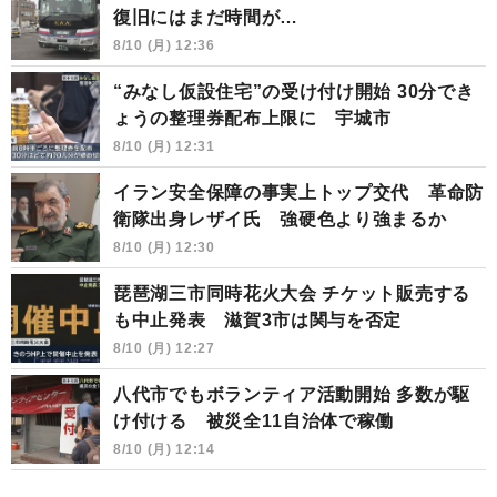
復旧にはまだ時間が…
8/10 (月) 12:36
“みなし仮設住宅”の受け付け開始 30分でき
ょうの整理券配布上限に 宇城市
8/10 (月) 12:31
イラン安全保障の事実上トップ交代 革命防
衛隊出身レザイ氏 強硬色より強まるか
8/10 (月) 12:30
琵琶湖三市同時花火大会 チケット販売する
も中止発表 滋賀3市は関与を否定
8/10 (月) 12:27
八代市でもボランティア活動開始 多数が駆
け付ける 被災全11自治体で稼働
8/10 (月) 12:14