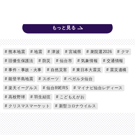
もっと見る
熊本地震
地震
津波
宮城県
衆院選2026
クマ
旧優生保護法
防災
仙台市
気象情報
交通情報
事件・事故・火事
自然災害
東日本大震災
震災遺構
能登半島地震
スポーツ
ベガルタ仙台
楽天イーグルス
仙台89ERS
マイナビ仙台レディース
高校野球
羽生結弦
こどもえがお
クリスマスマーケット
新型コロナウイルス