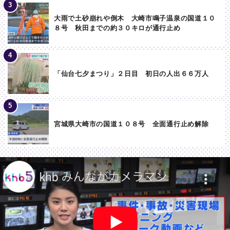
大雨で土砂崩れや倒木 大崎市鳴子温泉の国道１０
８号 秋田までの約３０キロが通行止め
「仙台七夕まつり」２日目 初日の人出６６万人
宮城県大崎市の国道１０８号 全面通行止め解除