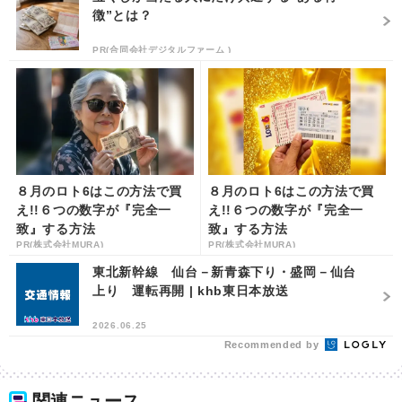
徴”とは？
PR(合同会社デジタルファーム )
８月のロト6はこの方法で買
８月のロト6はこの方法で買
え!!６つの数字が『完全一
え!!６つの数字が『完全一
致』する方法
致』する方法
PR(株式会社MURA)
PR(株式会社MURA)
東北新幹線 仙台－新青森下り・盛岡－仙台
上り 運転再開 | khb東日本放送
2026.06.25
Recommended by
関連ニュース