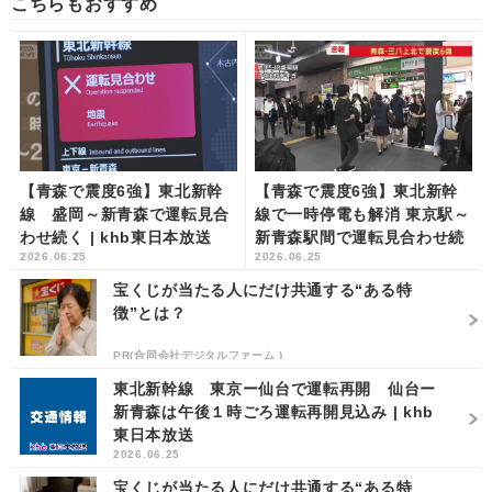
こちらもおすすめ
【青森で震度6強】東北新幹
【青森で震度6強】東北新幹
線 盛岡～新青森で運転見合
線で一時停電も解消 東京駅～
わせ続く | khb東日本放送
新青森駅間で運転見合わせ続
2026.06.25
2026.06.25
く | khb東日本放送
宝くじが当たる人にだけ共通する“ある特
徴”とは？
PR(合同会社デジタルファーム )
東北新幹線 東京ー仙台で運転再開 仙台ー
新青森は午後１時ごろ運転再開見込み | khb
東日本放送
2026.06.25
宝くじが当たる人にだけ共通する“ある特