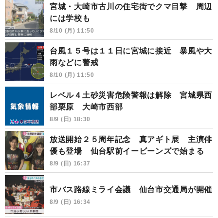
宮城・大崎市古川の住宅街でクマ目撃 周辺
には学校も
8/10 (月) 11:50
台風１５号は１１日に宮城に接近 暴風や大
雨などに警戒
8/10 (月) 11:50
レベル４土砂災害危険警報は解除 宮城県西
部栗原 大崎市西部
8/9 (日) 18:30
放送開始２５周年記念 真アギト展 主演俳
優も登場 仙台駅前イービーンズで始まる
8/9 (日) 16:37
市バス路線ミライ会議 仙台市交通局が開催
8/9 (日) 16:34