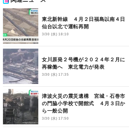
東北新幹線 ４月２日福島以南４日
仙台以北で運転再開
3/30 (水) 18:10
女川原発２号機が２０２４年２月に
再稼働へ 東北電力が発表
3/30 (水) 17:35
津波火災の震災遺構 宮城・石巻市
の門脇小学校で開館式 ４月３日か
ら一般公開
3/30 (水) 17:50