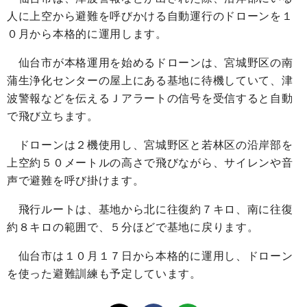
人に上空から避難を呼びかける自動運行のドローンを１
０月から本格的に運用します。
仙台市が本格運用を始めるドローンは、宮城野区の南
蒲生浄化センターの屋上にある基地に待機していて、津
波警報などを伝えるＪアラートの信号を受信すると自動
で飛び立ちます。
ドローンは２機使用し、宮城野区と若林区の沿岸部を
上空約５０メートルの高さで飛びながら、サイレンや音
声で避難を呼び掛けます。
飛行ルートは、基地から北に往復約７キロ、南に往復
約８キロの範囲で、５分ほどで基地に戻ります。
仙台市は１０月１７日から本格的に運用し、ドローン
を使った避難訓練も予定しています。