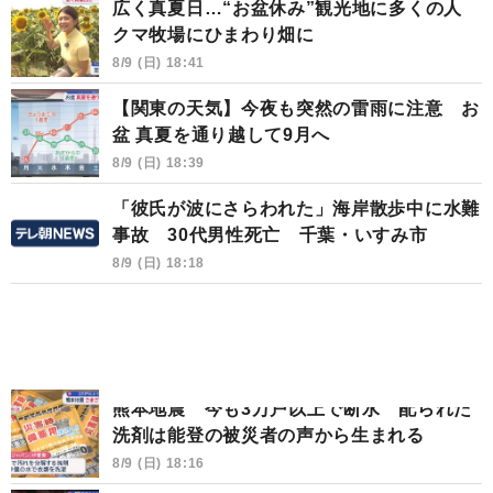
広く真夏日…“お盆休み”観光地に多くの人
クマ牧場にひまわり畑に
8/9 (日) 18:41
【関東の天気】今夜も突然の雷雨に注意 お
盆 真夏を通り越して9月へ
8/9 (日) 18:39
「彼氏が波にさらわれた」海岸散歩中に水難
事故 30代男性死亡 千葉・いすみ市
8/9 (日) 18:18
熊本地震 今も3万戸以上で断水 配られた
洗剤は能登の被災者の声から生まれる
8/9 (日) 18:16