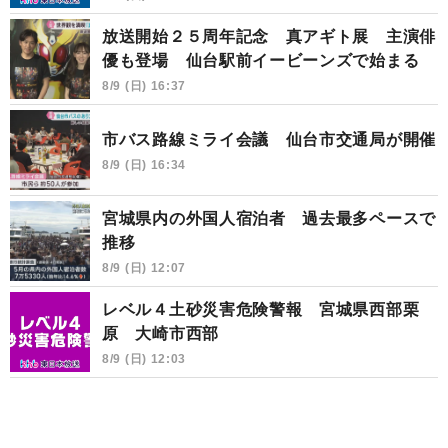
放送開始２５周年記念 真アギト展 主演俳
優も登場 仙台駅前イービーンズで始まる
8/9 (日) 16:37
市バス路線ミライ会議 仙台市交通局が開催
8/9 (日) 16:34
宮城県内の外国人宿泊者 過去最多ペースで
推移
8/9 (日) 12:07
レベル４土砂災害危険警報 宮城県西部栗
原 大崎市西部
8/9 (日) 12:03