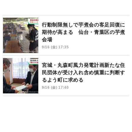
行動制限無しで芋煮会の客足回復に
期待が高まる 仙台・青葉区の芋煮
会場
9/16 (金) 17:35
宮城・丸森町風力発電計画新たな住
民団体が受け入れ含め慎重に判断す
るよう町に求める
9/16 (金) 17:40