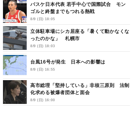
バスケ日本代表 若手中心で国際試合 モン
ゴルと終盤までもつれる熱戦
8/9 (日) 18:05
立体駐車場にシカ居座る「暑くて動かなくな
ったのかな」 札幌市
8/9 (日) 18:03
台風16号が発生 日本への影響は
8/9 (日) 16:55
高市総理「堅持している」非核三原則 法制
化求める被爆者団体と面会
8/9 (日) 16:00