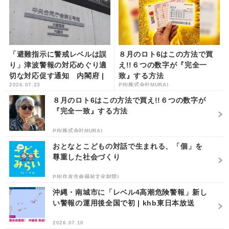
「避難指示に警戒レベルは誤
８月のロト6はこの方法で買
り」津波警報の対応めぐり適
え!!６つの数字が『完全一
切な対応促す通知 内閣府 |
致』する方法
2026.07.23
PR(株式会社MURA)
khb東日本放送
８月のロト6はこの方法で買え!!６つの数字が
『完全一致』する方法
PR(株式会社MURA)
おとなとこどもの対話で生まれる、「個」を
尊重した社会づくり
PR(住友生命福祉文化財団)
沖縄・南城市に「レベル4高潮危険警報」新し
い警報の運用後全国で初 | khb東日本放送
2026.07.10