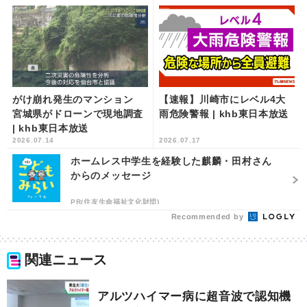
がけ崩れ発生のマンション
【速報】川崎市にレベル4大
宮城県がドローンで現地調査
雨危険警報 | khb東日本放送
| khb東日本放送
2026.07.14
2026.07.17
ホームレス中学生を経験した麒麟・田村さん
からのメッセージ
PR(住友生命福祉文化財団)
Recommended by
関連ニュース
アルツハイマー病に超音波で認知機