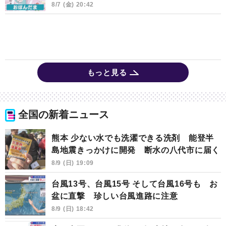
8/7 (金) 20:42
もっと見る
全国の新着ニュース
熊本 少ない水でも洗濯できる洗剤 能登半
島地震きっかけに開発 断水の八代市に届く
8/9 (日) 19:09
台風13号、台風15号 そして台風16号も お
盆に直撃 珍しい台風進路に注意
8/9 (日) 18:42