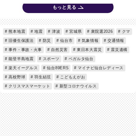
もっと見る
熊本地震
地震
津波
宮城県
衆院選2026
クマ
旧優生保護法
防災
仙台市
気象情報
交通情報
事件・事故・火事
自然災害
東日本大震災
震災遺構
能登半島地震
スポーツ
ベガルタ仙台
楽天イーグルス
仙台89ERS
マイナビ仙台レディース
高校野球
羽生結弦
こどもえがお
クリスマスマーケット
新型コロナウイルス