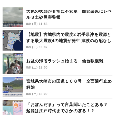
大気の状態が非常に不安定 西部栗原にレベ
ル３土砂災害警報
8/9 (日) 11:58
【地震】宮城県内で震度2 岩手県沖を震源と
する最大震度4の地震が発生 津波の心配なし
8/9 (日) 03:02
お盆の帰省ラッシュ始まる 仙台駅混雑
8/8 (土) 18:00
宮城県大崎市の国道１０８号 全面通行止め
解除
8/8 (土) 18:00
「おぼんだま」って言葉聞いたことある？
起源は江戸時代までさかのぼる！？