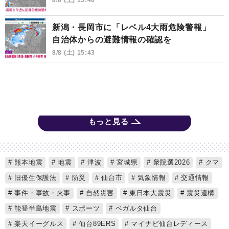
新潟・長岡市に「レベル4大雨危険警報」
自治体からの避難情報の確認を
8/8 (土) 15:43
もっと見る
熊本地震
地震
津波
宮城県
衆院選2026
クマ
旧優生保護法
防災
仙台市
気象情報
交通情報
事件・事故・火事
自然災害
東日本大震災
震災遺構
能登半島地震
スポーツ
ベガルタ仙台
楽天イーグルス
仙台89ERS
マイナビ仙台レディース