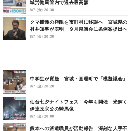
城労働局管内で過去最高額
8/7 (金) 20:30
クマ捕獲の権限を市町村に移譲へ 宮城県の
村井知事が表明 ９月県議会に条例案提出へ
8/7 (金) 20:30
中学生が質疑 宮城・亘理町で「模擬議会」
8/7 (金) 20:20
仙台七夕ナイトフェス 今年も開催 光輝く
伊達政宗公の騎馬像
8/7 (金) 20:00
熊本への派遣職員が活動報告 深刻な人手不