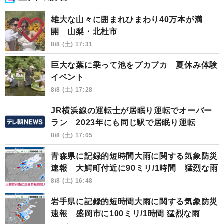
雄大な山々に囲まれひまわり40万本が満
開 山梨・北杜市
8/8 (土) 17:31
巨大な葉に乗って池をプカプカ 夏休み体験
イベント
8/8 (土) 17:28
JR横浜線の運転士が居眠り運転でオーバー
ラン 2023年にも同じ駅で居眠り運転
8/8 (土) 17:05
青森県に記録的短時間大雨に関する気象防災
速報 大鰐町付近に90ミリ/1時間 猛烈な雨
8/8 (土) 16:48
岩手県に記録的短時間大雨に関する気象防災
速報 盛岡市に100ミリ/1時間 猛烈な雨