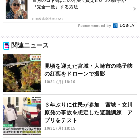
８月のロト6はこの方法で買え!!６つの数字が
『完全一致』する方法
PR(株式会社MURA)
Recommended by
関連ニュース
見頃を迎えた宮城・大崎市の鳴子峡
の紅葉をドローンで撮影
10/31 (月) 18:10
３年ぶりに住民が参加 宮城・女川
原発の事故を想定した避難訓練 ア
プリをテスト
10/31 (月) 18:15