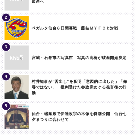
破産へ
ベガルタ仙台８日開幕戦 藤枝ＭＹＦＣと対戦
宮城・石巻市の写真館 写真の高橋が破産開始決定
村井知事が”舌出し”を釈明「意図的に出した」「侮
辱ではない」 批判受けた参政党めぐる発言後の行
動
仙台・瑞鳳殿で伊達政宗の木像を特別公開 仙台七
夕まつりに合わせて