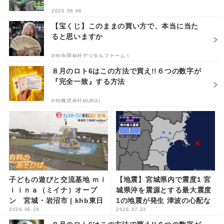
2026.08.06
【宝くじ】このままの買い方で、本当に当た
ると思いますか
PR(合同会社デジタルファーム )
８月のロト6はこの方法で買え!!６つの数字が
『完全一致』する方法
PR(株式会社MURA)
子どもの遊びと交流基地 ｍｉ
【地震】宮城県内で震度1 宮
ｉｉｎａ（ミイナ）オープ
城県沖を震源とする最大震度
ン 宮城・岩沼市 | khb東日
1の地震が発生 津波の心配な
2026.06.19
2026.07.22
本放送
し | khb東日本放送