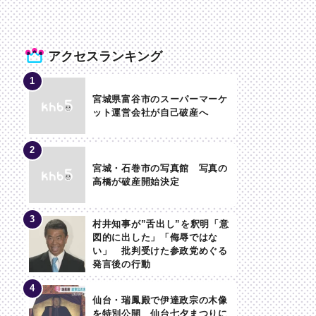
アクセスランキング
宮城県富谷市のスーパーマーケ
ット運営会社が自己破産へ
宮城・石巻市の写真館 写真の
高橋が破産開始決定
村井知事が”舌出し”を釈明「意
図的に出した」「侮辱ではな
い」 批判受けた参政党めぐる
発言後の行動
仙台・瑞鳳殿で伊達政宗の木像
を特別公開 仙台七夕まつりに