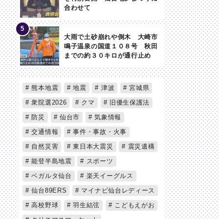
合わせて
大雨で土砂崩れや倒木 大崎市
鳴子温泉の国道１０８号 秋田
までの約３０キロが通行止め
熊本地震
地震
津波
宮城県
衆院選2026
クマ
旧優生保護法
防災
仙台市
気象情報
交通情報
事件・事故・火事
自然災害
東日本大震災
震災遺構
能登半島地震
スポーツ
ベガルタ仙台
楽天イーグルス
仙台89ERS
マイナビ仙台レディース
高校野球
羽生結弦
こどもえがお