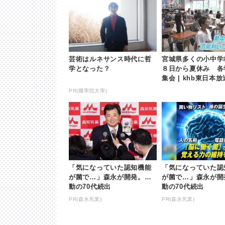
芸術はルネサンス時代に哲
宮城県多くの小中学
学となった？
８日から夏休み 各
集会 | khb東日本放
PR(國學院大學)
「気になっていた認知機能
「気になっていた認
が菌で…」森永が開発。感
が菌で…」森永が開
動の70代続出
動の70代続出
PR(森永乳業)
PR(森永乳業)