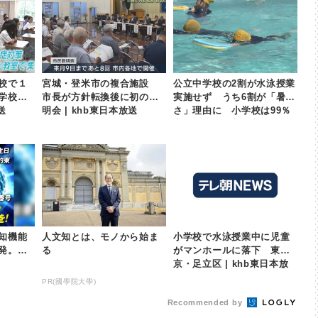
校で１
宮城・登米市の複合施設
公立中学校の2割が水泳授業
学校で
市長が方針転換後に初の説
実施せず うち6割が「暑
送
明会 | khb東日本放送
さ」理由に 小学校は99％
実施 | khb東日本放送
知機能
人文知とは、モノから始ま
小学校で水泳授業中に児童
発。感
る
がマンホールに落下 東
京・足立区 | khb東日本放
送
PR(國學院大學)
Recommended by