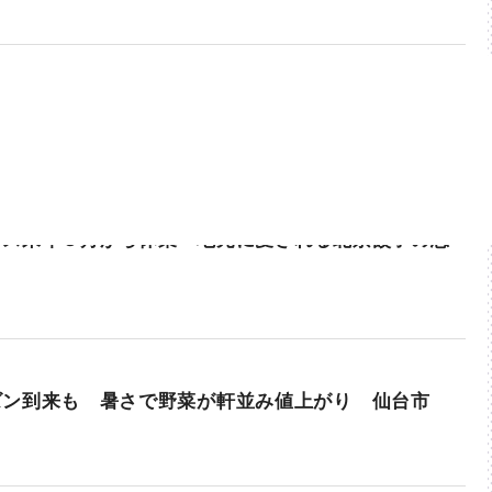
ラス来年３月から休業 地元に愛される北京餃子の思
ズン到来も 暑さで野菜が軒並み値上がり 仙台市