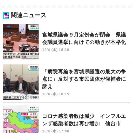
関連ニュース
宮城県議会９月定例会が閉会 県議
会議員選挙に向けての動きが本格化
10/4 (水) 18:10
「病院再編を宮城県議選の最大の争
点に」反対する市民団体が候補者に
訴え
10/4 (水) 18:15
コロナ感染者数は減少 インフルエ
ンザ感染者数は再び増加 仙台市
10/4 (水) 17:40