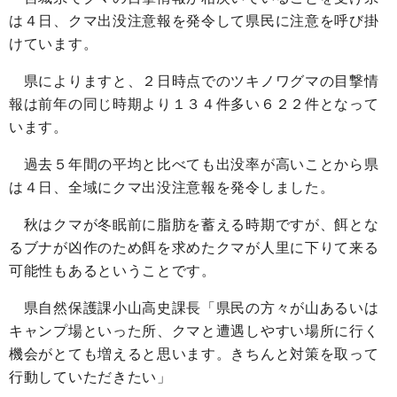
は４日、クマ出没注意報を発令して県民に注意を呼び掛
けています。
県によりますと、２日時点でのツキノワグマの目撃情
報は前年の同じ時期より１３４件多い６２２件となって
います。
過去５年間の平均と比べても出没率が高いことから県
は４日、全域にクマ出没注意報を発令しました。
秋はクマが冬眠前に脂肪を蓄える時期ですが、餌とな
るブナが凶作のため餌を求めたクマが人里に下りて来る
可能性もあるということです。
県自然保護課小山高史課長「県民の方々が山あるいは
キャンプ場といった所、クマと遭遇しやすい場所に行く
機会がとても増えると思います。きちんと対策を取って
行動していただきたい」