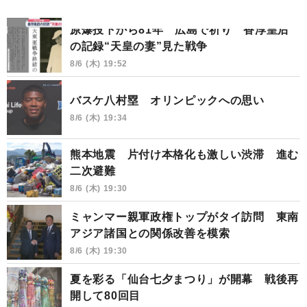
原爆投下から81年 広島で祈り 香淳皇后
の記録“天皇の妻”見た戦争
8/6 (木) 19:52
バスケ八村塁 オリンピックへの思い
8/6 (木) 19:34
熊本地震 片付け本格化も激しい渋滞 進む
二次避難
8/6 (木) 19:30
ミャンマー親軍政権トップがタイ訪問 東南
アジア諸国との関係改善を模索
8/6 (木) 19:30
夏を彩る「仙台七夕まつり」が開幕 戦後再
開して80回目