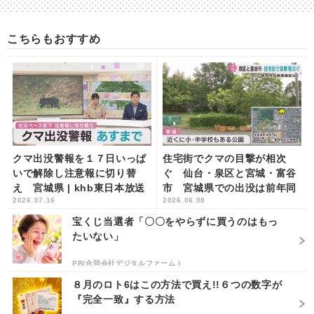
こちらもおすすめ
クマ出没警報を１７日いっぱ
住宅街でクマの目撃が相次
いで解除し注意報に切り替
ぐ 仙台・泉区と宮城・富谷
え 宮城県 | khb東日本放送
市 宮城県での出没は前年同
2026.07.16
2026.06.08
時期の３倍超 | khb東日本放
送
宝くじ当選者「〇〇をやらずに買うのはもっ
たいない」
PR(合同会社デジタルファーム )
８月のロト6はこの方法で買え!!６つの数字が
『完全一致』する方法