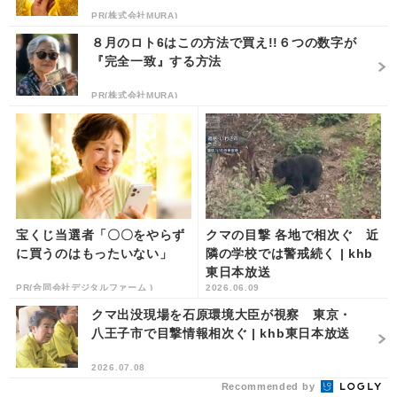
PR(株式会社MURA)
８月のロト6はこの方法で買え!!６つの数字が
『完全一致』する方法
PR(株式会社MURA)
宝くじ当選者「〇〇をやらず
クマの目撃 各地で相次ぐ 近
に買うのはもったいない」
隣の学校では警戒続く | khb
東日本放送
PR(合同会社デジタルファーム )
2026.06.09
クマ出没現場を石原環境大臣が視察 東京・
八王子市で目撃情報相次ぐ | khb東日本放送
2026.07.08
Recommended by