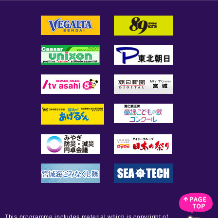
This programme includes material which is copyright of