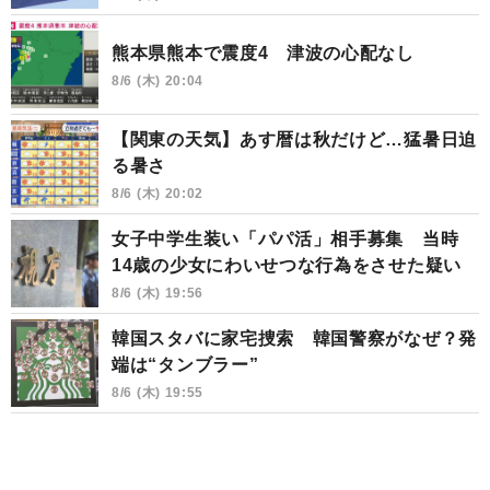
熊本県熊本で震度4 津波の心配なし
8/6 (木) 20:04
【関東の天気】あす暦は秋だけど…猛暑日迫
る暑さ
8/6 (木) 20:02
女子中学生装い「パパ活」相手募集 当時
14歳の少女にわいせつな行為をさせた疑い
8/6 (木) 19:56
韓国スタバに家宅捜索 韓国警察がなぜ？発
端は“タンブラー”
8/6 (木) 19:55