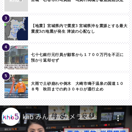
【地震】宮城県内で震度3 宮城県沖を震源とする最大
震度3の地震が発生 津波の心配なし
七十七銀行元行員が顧客から１７００万円を不正に
預かり返却せず
大雨で土砂崩れや倒木 大崎市鳴子温泉の国道１０
８号 秋田までの約３０キロが通行止め