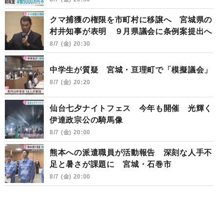
クマ捕獲の権限を市町村に移譲へ 宮城県の
村井知事が表明 ９月県議会に条例案提出へ
8/7 (金) 20:30
中学生が質疑 宮城・亘理町で「模擬議会」
8/7 (金) 20:20
仙台七夕ナイトフェス 今年も開催 光輝く
伊達政宗公の騎馬像
8/7 (金) 20:00
熊本への派遣職員が活動報告 深刻な人手不
足と暑さが課題に 宮城・石巻市
8/7 (金) 20:00