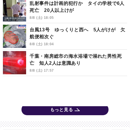
乱射事件は計画的犯行か タイの学校で6人
死亡 20人以上けが
8/8 (土) 18:05
台風13号 ゆっくりと西へ 5人がけが 欠
航便相次ぐ
8/8 (土) 18:04
千葉・南房総市の海水浴場で溺れた男性死
亡 知人2人は意識あり
8/8 (土) 17:57
もっと見る