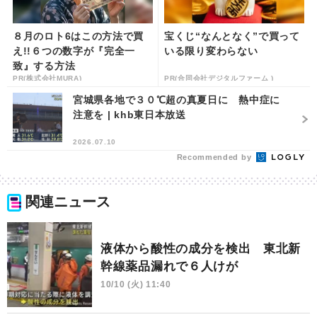
８月のロト6はこの方法で買
宝くじ“なんとなく”で買って
え!!６つの数字が『完全一
いる限り変わらない
致』する方法
PR(株式会社MURA)
PR(合同会社デジタルファーム )
宮城県各地で３０℃超の真夏日に 熱中症に
注意を | khb東日本放送
2026.07.10
Recommended by
関連ニュース
液体から酸性の成分を検出 東北新
幹線薬品漏れで６人けが
10/10 (火) 11:40