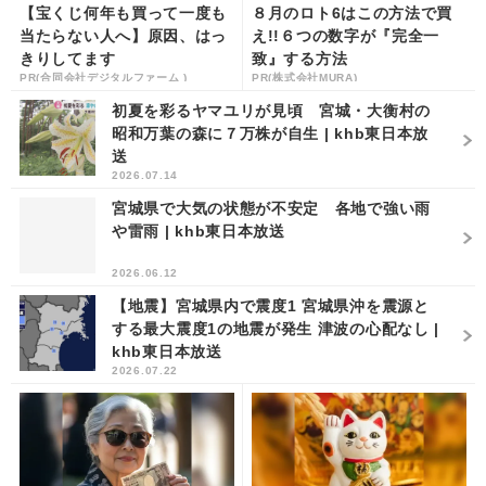
【宝くじ何年も買って一度も
８月のロト6はこの方法で買
当たらない人へ】原因、はっ
え!!６つの数字が『完全一
きりしてます
致』する方法
PR(合同会社デジタルファーム )
PR(株式会社MURA)
初夏を彩るヤマユリが見頃 宮城・大衡村の
昭和万葉の森に７万株が自生 | khb東日本放
送
2026.07.14
宮城県で大気の状態が不安定 各地で強い雨
や雷雨 | khb東日本放送
2026.06.12
【地震】宮城県内で震度1 宮城県沖を震源と
する最大震度1の地震が発生 津波の心配なし |
khb東日本放送
2026.07.22