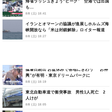
帰省ラッシュきょう“ピーク” 空港では出国
も…
8/8 (土) 18:41
イランとオマーンの協議が進展しホルムズ海
峡開放なら「米は封鎖解除」ロイター報道
8/8 (土) 18:27
猛暑日続出 お盆休みで各地にぎわう “お神
輿”が有明・東京ドリームパークに
8/8 (土) 18:19
東北自動車道で衝突事故 男性1人死亡 2
人けが
8/8 (土) 18:05