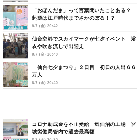
「おぼんだま」って言葉聞いたことある？
起源は江戸時代までさかのぼる！？
8/7 (金) 20:42
仙台空港でスカイマークが七夕イベント 浴
衣や吹き流しで出迎え
8/7 (金) 20:40
「仙台七夕まつり」２日目 初日の人出６６
万人
8/7 (金) 20:40
コロナ助成金を不正受給 気仙沼の工場 宮
城労働局管内で過去最高額
8/7 (金) 20:30