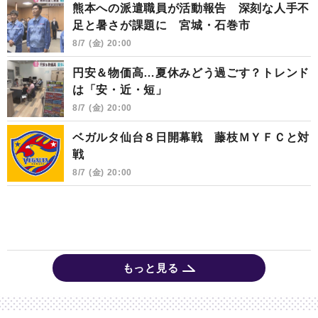
熊本への派遣職員が活動報告 深刻な人手不
足と暑さが課題に 宮城・石巻市
8/7 (金) 20:00
円安＆物価高…夏休みどう過ごす？トレンド
は「安・近・短」
8/7 (金) 20:00
ベガルタ仙台８日開幕戦 藤枝ＭＹＦＣと対
戦
8/7 (金) 20:00
もっと見る