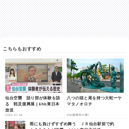
こちらもおすすめ
仙台空襲 語り部が体験を語
八つの頭と尾を持つ大蛇ーヤ
る 戦災復興展 | khb東日本
マタノオロチ
放送
2026.07.08
PR(國學院大學)
雨にも負けずすずめ舞う ＪＲ仙台駅前で約