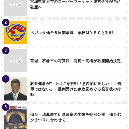
宮城県富谷市のスーパーマーケット運営会社が自己
破産へ
ベガルタ仙台８日開幕戦 藤枝ＭＹＦＣと対戦
宮城・石巻市の写真館 写真の高橋が破産開始決定
村井知事が”舌出し”を釈明「意図的に出した」「侮
辱ではない」 批判受けた参政党めぐる発言後の行
動
仙台・瑞鳳殿で伊達政宗の木像を特別公開 仙台七
夕まつりに合わせて