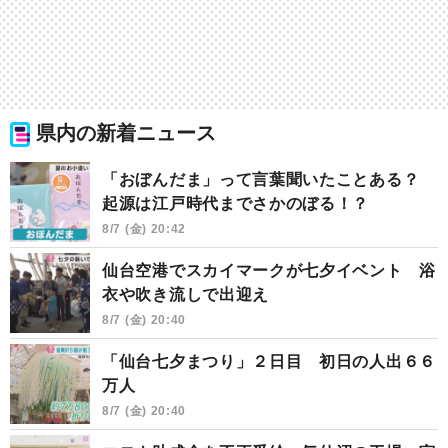
県内の新着ニュース
「おぼんだま」って言葉聞いたことある？
起源は江戸時代までさかのぼる！？
8/7 (金) 20:42
仙台空港でスカイマークが七夕イベント 浴
衣や吹き流しで出迎え
8/7 (金) 20:40
「仙台七夕まつり」２日目 初日の人出６６
万人
8/7 (金) 20:40