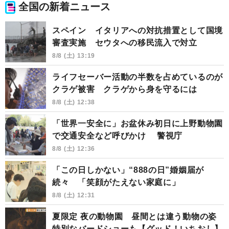
全国の新着ニュース
スペイン イタリアへの対抗措置として国境
審査実施 セウタへの移民流入で対立
8/8 (土) 13:19
ライフセーバー活動の半数を占めているのが
クラゲ被害 クラゲから身を守るには
8/8 (土) 12:38
「世界一安全に」お盆休み初日に上野動物園
で交通安全など呼びかけ 警視庁
8/8 (土) 12:36
「この日しかない」“888の日”婚姻届が
続々 「笑顔がたえない家庭に」
8/8 (土) 12:31
夏限定 夜の動物園 昼間とは違う動物の姿
特別なバードショーも【グッド！いちおし】