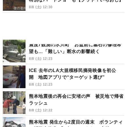
8/8 (土) 12:30
震度7観測の氷川町 お盆前に墓石の修理希
望も…「難しい」断水の影響続く
8/8 (土) 12:23
ICE 去年のLA大規模移民摘発映像を初公
開 地図アプリで“ターゲット選び”
8/8 (土) 12:23
熊本地震後の再会に安堵の声 被災地で帰省
ラッシュ
8/8 (土) 12:22
熊本地震 発生から2度目の週末 ボランティ