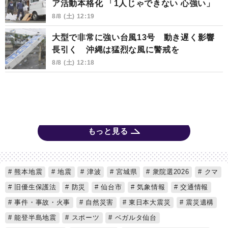
ア活動本格化 「1人じゃできない 心強い」
8/8 (土) 12:19
大型で非常に強い台風13号 動き遅く影響
長引く 沖縄は猛烈な風に警戒を
8/8 (土) 12:18
もっと見る
熊本地震
地震
津波
宮城県
衆院選2026
クマ
旧優生保護法
防災
仙台市
気象情報
交通情報
事件・事故・火事
自然災害
東日本大震災
震災遺構
能登半島地震
スポーツ
ベガルタ仙台