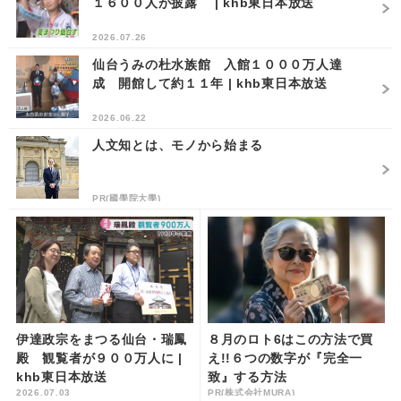
１６００人が披露 | khb東日本放送
2026.07.26
仙台うみの杜水族館 入館１０００万人達
成 開館して約１１年 | khb東日本放送
2026.06.22
人文知とは、モノから始まる
PR(國學院大學)
伊達政宗をまつる仙台・瑞鳳
８月のロト6はこの方法で買
殿 観覧者が９００万人に |
え!!６つの数字が『完全一
khb東日本放送
致』する方法
2026.07.03
PR(株式会社MURA)