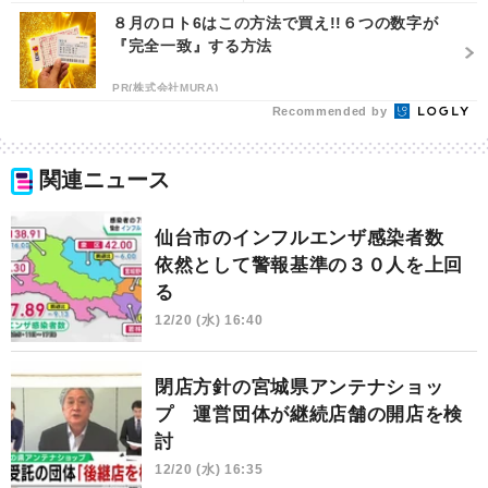
８月のロト6はこの方法で買え!!６つの数字が
『完全一致』する方法
PR(株式会社MURA)
Recommended by
関連ニュース
仙台市のインフルエンザ感染者数
依然として警報基準の３０人を上回
る
12/20 (水) 16:40
閉店方針の宮城県アンテナショッ
プ 運営団体が継続店舗の開店を検
討
12/20 (水) 16:35