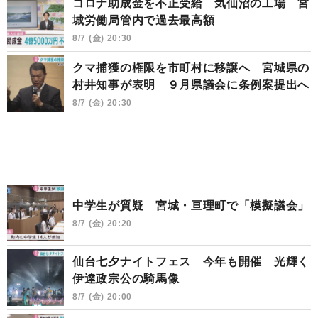
コロナ助成金を不正受給 気仙沼の工場 宮
城労働局管内で過去最高額
8/7 (金) 20:30
クマ捕獲の権限を市町村に移譲へ 宮城県の
村井知事が表明 ９月県議会に条例案提出へ
8/7 (金) 20:30
中学生が質疑 宮城・亘理町で「模擬議会」
8/7 (金) 20:20
仙台七夕ナイトフェス 今年も開催 光輝く
伊達政宗公の騎馬像
8/7 (金) 20:00