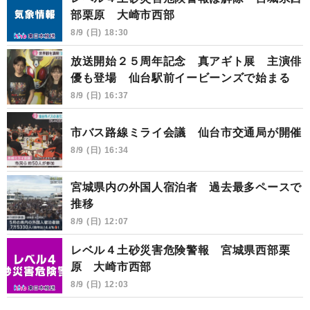
部栗原 大崎市西部
8/9 (日) 18:30
放送開始２５周年記念 真アギト展 主演俳
優も登場 仙台駅前イービーンズで始まる
8/9 (日) 16:37
市バス路線ミライ会議 仙台市交通局が開催
8/9 (日) 16:34
宮城県内の外国人宿泊者 過去最多ペースで
推移
8/9 (日) 12:07
レベル４土砂災害危険警報 宮城県西部栗
原 大崎市西部
8/9 (日) 12:03