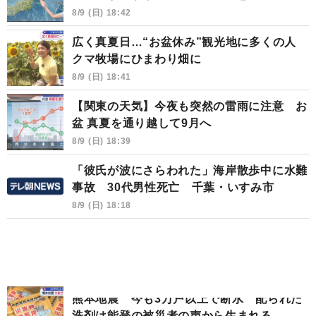
8/9 (日) 18:42
広く真夏日…“お盆休み”観光地に多くの人
クマ牧場にひまわり畑に
8/9 (日) 18:41
【関東の天気】今夜も突然の雷雨に注意 お
盆 真夏を通り越して9月へ
8/9 (日) 18:39
「彼氏が波にさらわれた」海岸散歩中に水難
事故 30代男性死亡 千葉・いすみ市
8/9 (日) 18:18
熊本地震 今も3万戸以上で断水 配られた
洗剤は能登の被災者の声から生まれる