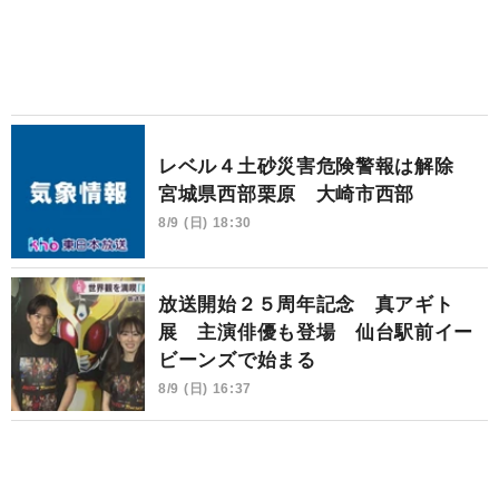
レベル４土砂災害危険警報は解除
宮城県西部栗原 大崎市西部
8/9 (日) 18:30
放送開始２５周年記念 真アギト
展 主演俳優も登場 仙台駅前イー
ビーンズで始まる
8/9 (日) 16:37