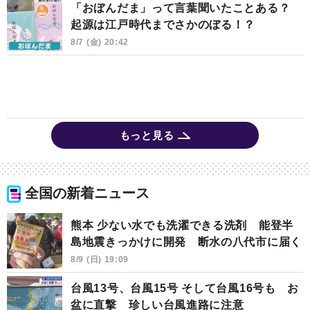
「おぼんだま」って言葉聞いたことある？
起源は江戸時代までさかのぼる！？
8/7 (金) 20:42
もっと見る
全国の新着ニュース
熊本 少ない水でも洗濯できる洗剤 能登半
島地震きっかけに開発 断水の八代市に届く
8/9 (日) 19:09
台風13号、台風15号 そして台風16号も お
盆に直撃 珍しい台風進路に注意