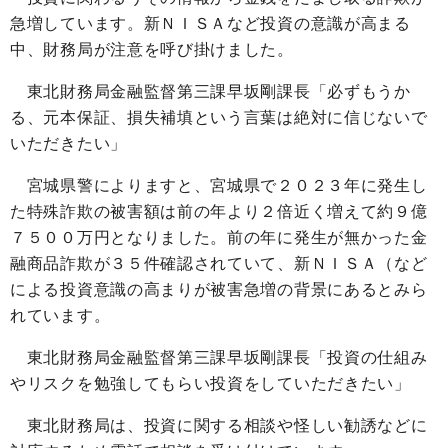
急増しています。新ＮＩＳＡなど投資の意識が高まる
中、財務局が注意を呼び掛けました。
東北財務局金融監督第三課早坂剛課長「必ずもうか
る、元本保証、損失補填という言葉は絶対に信じないで
いただきたい」
宮城県警によりますと、宮城県で２０２３年に発生し
た特殊詐欺の被害額は前の年より２倍近く増えて約９億
７５００万円となりました。前の年に発生が無かった金
融商品詐欺が３５件確認されていて、新ＮＩＳＡ（など
による投資意識の高まりが被害急増の背景にあるとみら
れています。
東北財務局金融監督第三課早坂剛課長「投資の仕組み
やリスクを勉強してもらい投資をしていただきたい」
東北財務局は、投資に関する相談や怪しい勧誘などに