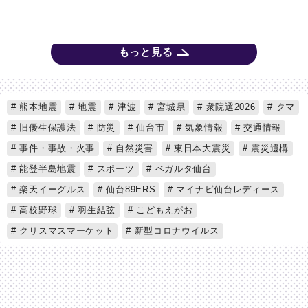
もっと見る
熊本地震
地震
津波
宮城県
衆院選2026
クマ
旧優生保護法
防災
仙台市
気象情報
交通情報
事件・事故・火事
自然災害
東日本大震災
震災遺構
能登半島地震
スポーツ
ベガルタ仙台
楽天イーグルス
仙台89ERS
マイナビ仙台レディース
高校野球
羽生結弦
こどもえがお
クリスマスマーケット
新型コロナウイルス