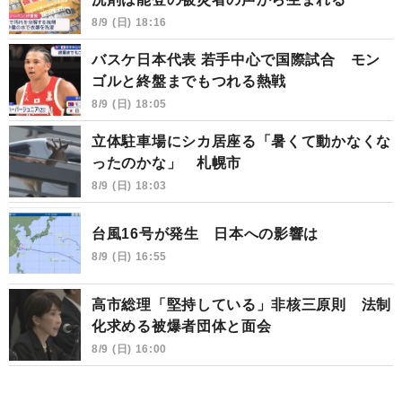
8/9 (日) 18:16
バスケ日本代表 若手中心で国際試合 モン
ゴルと終盤までもつれる熱戦
8/9 (日) 18:05
立体駐車場にシカ居座る「暑くて動かなくな
ったのかな」 札幌市
8/9 (日) 18:03
台風16号が発生 日本への影響は
8/9 (日) 16:55
高市総理「堅持している」非核三原則 法制
化求める被爆者団体と面会
8/9 (日) 16:00