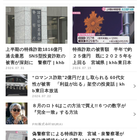
上半期の特殊詐欺1816億円
特殊詐欺の被害額 半年で約
過去最悪 SNS型投資詐欺の
２５億円 既に２０２５年を
被害が深刻に 警察庁 | khb
上回る 宮城県 | khb東日本
2026.07.31
2026.07.15
東日本放送
放送
“ロマンス詐欺”2億円だまし取られる 60代女
性が被害 「利益が出る」架空の投資話 | kh
b東日本放送
2026.07.22
８月のロト6はこの方法で買え!!６つの数字が
『完全一致』する方法
PR(株式会社MURA)
偽警察官による特殊詐欺 宮城・泉警察署が