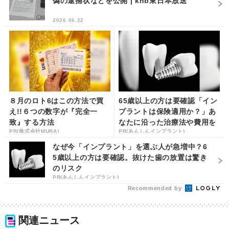
偽の逮捕状などを公開 | khb東日本放送
2026.06.22
８月のロト6はこの方法で買
65歳以上の方は要確認「イン
え!!６つの数字が『完全一
プラントは保険適用か？」あ
致』する方法
なたに沿った治療法や費用を
PR(株式会社MURA)
PR(あんしんインプラント)
解説
なぜ今「インプラント」を選ぶ人が急増中？6
5歳以上の方は要確認。抜けた歯の放置は驚き
のリスク
PR(あんしんインプラント)
Recommended by
関連ニュース