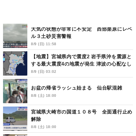
大気の状態が非常に不安定 西部栗原にレベ
ル３土砂災害警報
8/9 (日) 11:58
【地震】宮城県内で震度2 岩手県沖を震源と
する最大震度4の地震が発生 津波の心配なし
8/9 (日) 03:02
お盆の帰省ラッシュ始まる 仙台駅混雑
8/8 (土) 18:00
宮城県大崎市の国道１０８号 全面通行止め
解除
8/8 (土) 18:00