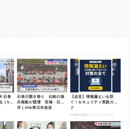
Ｒ石巻
石巻川開き祭り 伝統の孫
【必見】情報漏えいを防
| kh
兵衛船が競漕 宮城・石巻
ぐ！セキュリティ実践ガイ
市 | khb東日本放送
ド
PR(株式会社アルファーテクノ)