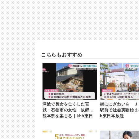
こちらもおすすめ
津波で長女を亡くした宮
街ににぎわいを Ｊ
城・石巻市の女性 故郷の
駅前で社会実験始まる 
熊本県を案じる | khb東日
b東日本放送
本放送