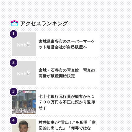
アクセスランキング
宮城県富谷市のスーパーマーケ
ット運営会社が自己破産へ
宮城・石巻市の写真館 写真の
高橋が破産開始決定
七十七銀行元行員が顧客から１
７００万円を不正に預かり返却
せず
村井知事が”舌出し”を釈明「意
図的に出した」「侮辱ではな