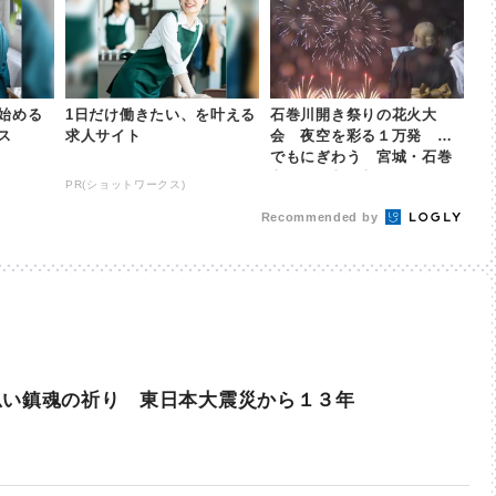
始める
1日だけ働きたい、を叶える
石巻川開き祭りの花火大
ス
求人サイト
会 夜空を彩る１万発 雨
でもにぎわう 宮城・石巻
市 | khb東日本放送
PR(ショットワークス)
Recommended by
思い鎮魂の祈り 東日本大震災から１３年