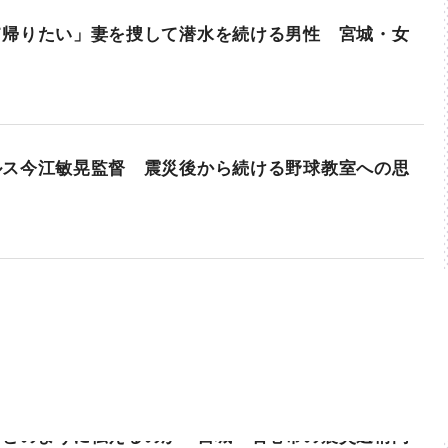
て帰りたい」妻を捜して潜水を続ける男性 宮城・女
ルス今江敏晃監督 震災後から続ける野球教室への思
をどのように伝えるのか 宮城・石巻市の震災遺構門