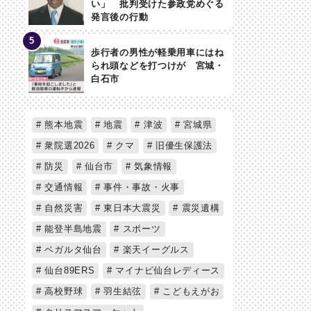
い」 批判受けた参政党めぐる
発言後の行動
歩行者の男性が軽乗用車にはね
られ頭などを打つけが 宮城・
白石市
熊本地震
地震
津波
宮城県
衆院選2026
クマ
旧優生保護法
防災
仙台市
気象情報
交通情報
事件・事故・火事
自然災害
東日本大震災
震災遺構
能登半島地震
スポーツ
ベガルタ仙台
楽天イーグルス
仙台89ERS
マイナビ仙台レディース
高校野球
羽生結弦
こどもえがお