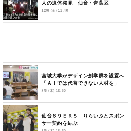
人の遺体発見 仙台・青葉区
12/6 (金) 11:40
宮城大学がデザイン創学群を設置へ
「ＡＩでは代替できない人材を」
8/6 (木) 18:50
仙台８９ＥＲＳ りらいぶとスポン
サー契約を結ぶ
8/6 (木) 18:50