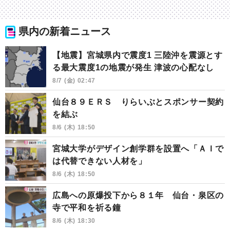
県内の新着ニュース
【地震】宮城県内で震度1 三陸沖を震源とす
る最大震度1の地震が発生 津波の心配なし
8/7 (金) 02:47
仙台８９ＥＲＳ りらいぶとスポンサー契約
を結ぶ
8/6 (木) 18:50
宮城大学がデザイン創学群を設置へ「ＡＩで
は代替できない人材を」
8/6 (木) 18:50
広島への原爆投下から８１年 仙台・泉区の
寺で平和を祈る鐘
8/6 (木) 18:30