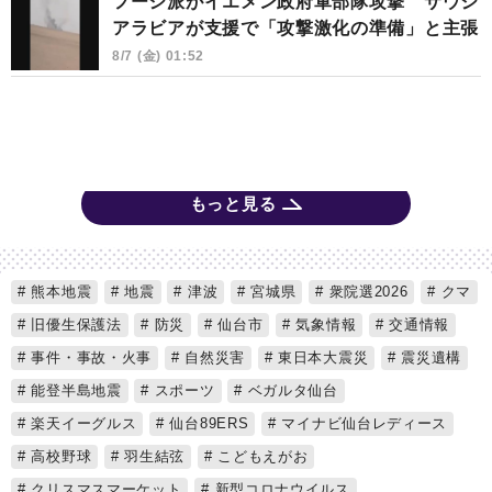
フーシ派がイエメン政府軍部隊攻撃 サウジ
アラビアが支援で「攻撃激化の準備」と主張
8/7 (金) 01:52
もっと見る
熊本地震
地震
津波
宮城県
衆院選2026
クマ
旧優生保護法
防災
仙台市
気象情報
交通情報
事件・事故・火事
自然災害
東日本大震災
震災遺構
能登半島地震
スポーツ
ベガルタ仙台
楽天イーグルス
仙台89ERS
マイナビ仙台レディース
高校野球
羽生結弦
こどもえがお
クリスマスマーケット
新型コロナウイルス