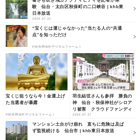
暑さも吹き飛ぶアクティビティを記者が体
験 仙台・太白区秋保町の二口峡谷 | khb東
日本放送
2026.07.21
“宝くじは運じゃなかった”当たる人の“共通
点”を知っただけ
PR(合同会社デジタルファーム )
宝くじ狙うなら今！金運上げ
羽生結弦さんも参拝 勝負の
た当選者が暴露
神 仙台・秋保神社がシロア
リ被害 クラウドファンディ
PR(合同会社デジタルファーム )
2026.07.27
ングで寄付を呼び掛け | khb
東日本放送
マンション土台がけ崩れ 直ちに危険は及ば
ず監視続ける 仙台市 | khb東日本放送