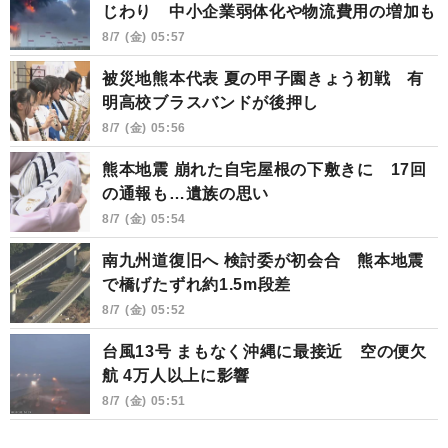
じわり 中小企業弱体化や物流費用の増加も
8/7 (金) 05:57
被災地熊本代表 夏の甲子園きょう初戦 有
明高校ブラスバンドが後押し
8/7 (金) 05:56
熊本地震 崩れた自宅屋根の下敷きに 17回
の通報も…遺族の思い
8/7 (金) 05:54
南九州道復旧へ 検討委が初会合 熊本地震
で橋げたずれ約1.5m段差
8/7 (金) 05:52
台風13号 まもなく沖縄に最接近 空の便欠
航 4万人以上に影響
8/7 (金) 05:51