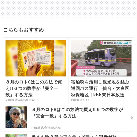
こちらもおすすめ
８月のロト6はこの方法で買
宿泊税を活用し観光地を結ぶ
え!!６つの数字が『完全一
巡回バス運行 仙台・太白区
致』する方法
秋保地区 | khb東日本放送
PR(株式会社MURA)
2026.07.17
８月のロト6はこの方法で買え!!６つの数字が
『完全一致』する方法
PR(株式会社MURA)