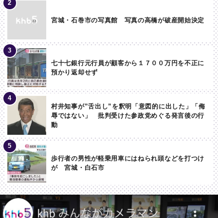
宮城・石巻市の写真館 写真の高橋が破産開始決定
七十七銀行元行員が顧客から１７００万円を不正に
預かり返却せず
村井知事が”舌出し”を釈明「意図的に出した」「侮
辱ではない」 批判受けた参政党めぐる発言後の行
動
歩行者の男性が軽乗用車にはねられ頭などを打つけ
が 宮城・白石市