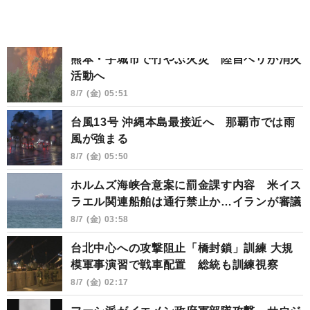
熊本・宇城市で竹やぶ火災 陸自ヘリが消火
活動へ
8/7 (金) 05:51
台風13号 沖縄本島最接近へ 那覇市では雨
風が強まる
8/7 (金) 05:50
ホルムズ海峡合意案に罰金課す内容 米イス
ラエル関連船舶は通行禁止か…イランが審議
8/7 (金) 03:58
台北中心への攻撃阻止「橋封鎖」訓練 大規
模軍事演習で戦車配置 総統も訓練視察
8/7 (金) 02:17