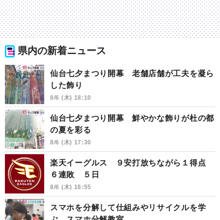
県内の新着ニュース
仙台七夕まつり開幕 老舗店舗が工夫を凝ら
した飾り
8/6 (木) 18:10
仙台七夕まつり開幕 鮮やかな飾りが杜の都
の夏を彩る
8/6 (木) 17:30
楽天イーグルス ９安打放ちながら１得点
６連敗 ５日
8/6 (木) 16:55
スマホを分解して仕組みやリサイクルを学
ぶ スマホ分解教室