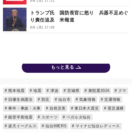
8/6 (木) 17:21
トランプ氏 国防長官に怒り 兵器不足めぐ
り責任追及 米報道
8/6 (木) 17:09
もっと見る
熊本地震
地震
津波
宮城県
衆院選2026
クマ
旧優生保護法
防災
仙台市
気象情報
交通情報
事件・事故・火事
自然災害
東日本大震災
震災遺構
能登半島地震
スポーツ
ベガルタ仙台
楽天イーグルス
仙台89ERS
マイナビ仙台レディース