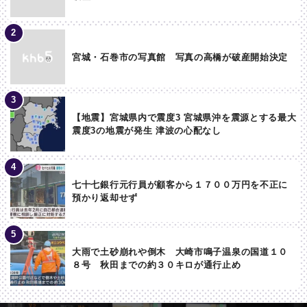
宮城・石巻市の写真館 写真の高橋が破産開始決定
【地震】宮城県内で震度3 宮城県沖を震源とする最大
震度3の地震が発生 津波の心配なし
七十七銀行元行員が顧客から１７００万円を不正に
預かり返却せず
大雨で土砂崩れや倒木 大崎市鳴子温泉の国道１０
８号 秋田までの約３０キロが通行止め