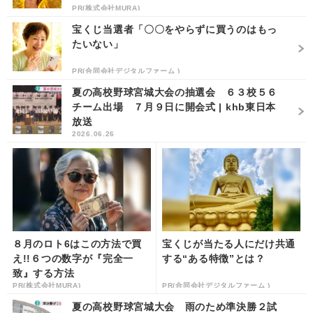
PR(株式会社MURA)
宝くじ当選者「〇〇をやらずに買うのはもっ
たいない」
PR(合同会社デジタルファーム )
夏の高校野球宮城大会の抽選会 ６３校５６
チーム出場 ７月９日に開会式 | khb東日本
放送
2026.06.26
８月のロト6はこの方法で買
宝くじが当たる人にだけ共通
え!!６つの数字が『完全一
する“ある特徴”とは？
致』する方法
PR(株式会社MURA)
PR(合同会社デジタルファーム )
夏の高校野球宮城大会 雨のため準決勝２試