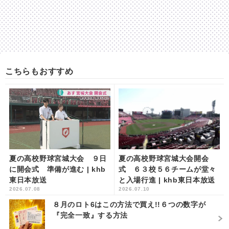
こちらもおすすめ
夏の高校野球宮城大会 ９日
夏の高校野球宮城大会開会
に開会式 準備が進む | khb
式 ６３校５６チームが堂々
東日本放送
と入場行進 | khb東日本放送
2026.07.08
2026.07.10
８月のロト6はこの方法で買え!!６つの数字が
『完全一致』する方法