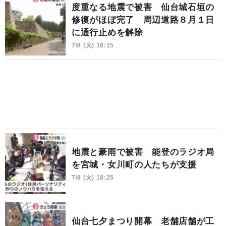
度重なる地震で被害 仙台城石垣の
修復がほぼ完了 周辺道路８月１日
に通行止めを解除
7/8 (火) 18:15
地震と豪雨で被害 能登のラジオ局
を宮城・女川町の人たちが支援
7/8 (火) 18:25
仙台七夕まつり開幕 老舗店舗が工