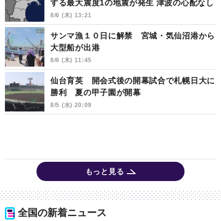
する最大震度1の地震が発生 津波の心配なし
8/6 (木) 13:21
サンマ漁１０日に解禁 宮城・気仙沼港から
大型船が出港
8/6 (木) 11:45
仙台育英 開会式後の開幕試合で札幌日大に
勝利 夏の甲子園が開幕
8/5 (水) 20:09
もっと見る
全国の新着ニュース