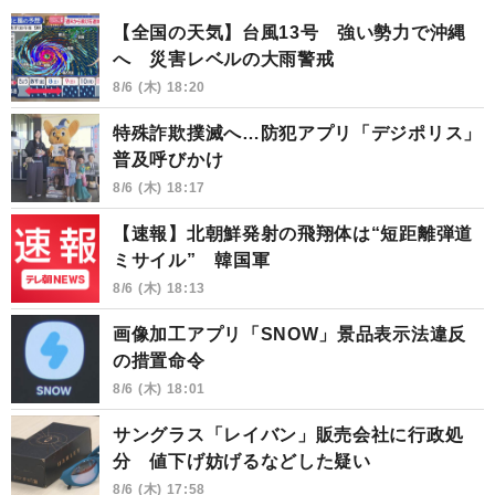
【全国の天気】台風13号 強い勢力で沖縄
へ 災害レベルの大雨警戒
8/6 (木) 18:20
特殊詐欺撲滅へ…防犯アプリ「デジポリス」
普及呼びかけ
8/6 (木) 18:17
【速報】北朝鮮発射の飛翔体は“短距離弾道
ミサイル” 韓国軍
8/6 (木) 18:13
画像加工アプリ「SNOW」景品表示法違反
の措置命令
8/6 (木) 18:01
サングラス「レイバン」販売会社に行政処
分 値下げ妨げるなどした疑い
8/6 (木) 17:58