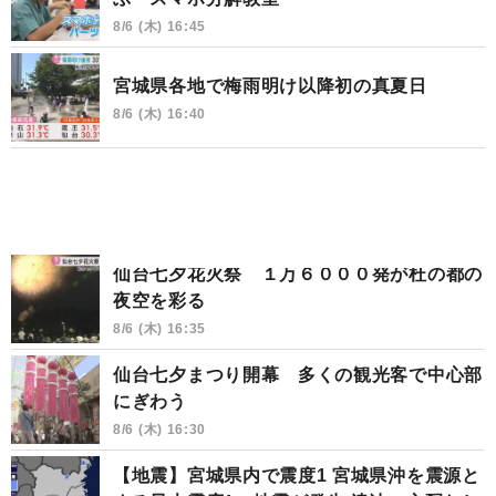
8/6 (木) 16:45
宮城県各地で梅雨明け以降初の真夏日
8/6 (木) 16:40
仙台七夕花火祭 １万６０００発が杜の都の
夜空を彩る
8/6 (木) 16:35
仙台七夕まつり開幕 多くの観光客で中心部
にぎわう
8/6 (木) 16:30
【地震】宮城県内で震度1 宮城県沖を震源と