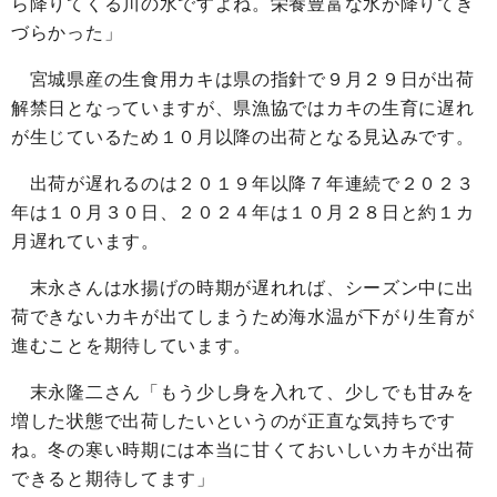
ら降りてくる川の水ですよね。栄養豊富な水が降りてき
づらかった」
宮城県産の生食用カキは県の指針で９月２９日が出荷
解禁日となっていますが、県漁協ではカキの生育に遅れ
が生じているため１０月以降の出荷となる見込みです。
出荷が遅れるのは２０１９年以降７年連続で２０２３
年は１０月３０日、２０２４年は１０月２８日と約１カ
月遅れています。
末永さんは水揚げの時期が遅れれば、シーズン中に出
荷できないカキが出てしまうため海水温が下がり生育が
進むことを期待しています。
末永隆二さん「もう少し身を入れて、少しでも甘みを
増した状態で出荷したいというのが正直な気持ちです
ね。冬の寒い時期には本当に甘くておいしいカキが出荷
できると期待してます」