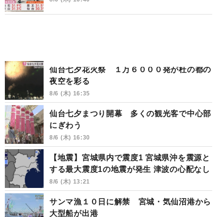
仙台七夕花火祭 １万６０００発が杜の都の
夜空を彩る
8/6 (木) 16:35
仙台七夕まつり開幕 多くの観光客で中心部
にぎわう
8/6 (木) 16:30
【地震】宮城県内で震度1 宮城県沖を震源と
する最大震度1の地震が発生 津波の心配なし
8/6 (木) 13:21
サンマ漁１０日に解禁 宮城・気仙沼港から
大型船が出港