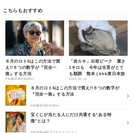
こちらもおすすめ
８月のロト6はこの方法で買
「岩カキ」出荷ピーク 重さ
え!!６つの数字が『完全一
1キロも 今年は生育がとて
致』する方法
も順調 熊本 | khb東日本放
PR(株式会社MURA)
2026.06.18
送
８月のロト6はこの方法で買え!!６つの数字が
『完全一致』する方法
PR(株式会社MURA)
宝くじが当たる人にだけ共通する“ある特
徴”とは？
PR(合同会社デジタルファーム )