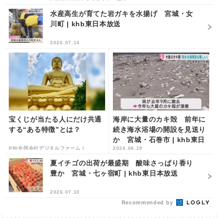
水産高生が育てた岩ガキを水揚げ 宮城・女
川町 | khb東日本放送
2026.07.14
宝くじが当たる人にだけ共通
海岸に大量のカキ殻 前年に
する“ある特徴”とは？
続き海水浴場の開設を見送り
か 宮城・石巻市 | khb東日
PR(合同会社デジタルファーム )
2026.06.19
本放送
夏イチゴの出荷が最盛期 酸味さっぱり香り
豊か 宮城・七ヶ宿町 | khb東日本放送
2026.07.10
Recommended by