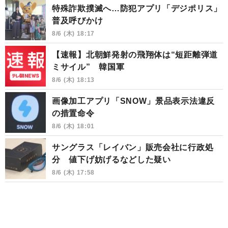
特殊詐欺撲滅へ…防犯アプリ「デジポリス」
普及呼びかけ
8/6 (木) 18:17
【速報】北朝鮮発射の飛翔体は“短距離弾道
ミサイル” 韓国軍
8/6 (木) 18:13
画像加工アプリ「SNOW」景品表示法違反
の措置命令
8/6 (木) 18:01
サングラス「レイバン」販売会社に行政処
分 値下げ妨げるなどした疑い
8/6 (木) 17:58