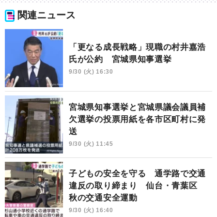
関連ニュース
「更なる成長戦略」現職の村井嘉浩
氏が公約 宮城県知事選挙
9/30 (火) 16:30
宮城県知事選挙と宮城県議会議員補
欠選挙の投票用紙を各市区町村に発
送
9/30 (火) 11:45
子どもの安全を守る 通学路で交通
違反の取り締まり 仙台・青葉区
秋の交通安全運動
9/30 (火) 16:40