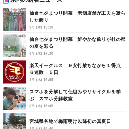
仙台七夕まつり開幕 老舗店舗が工夫を凝ら
した飾り
8/6 (木) 18:10
仙台七夕まつり開幕 鮮やかな飾りが杜の都
の夏を彩る
8/6 (木) 17:30
楽天イーグルス ９安打放ちながら１得点
６連敗 ５日
8/6 (木) 16:55
スマホを分解して仕組みやリサイクルを学
ぶ スマホ分解教室
8/6 (木) 16:45
宮城県各地で梅雨明け以降初の真夏日
8/6 (木) 16:40