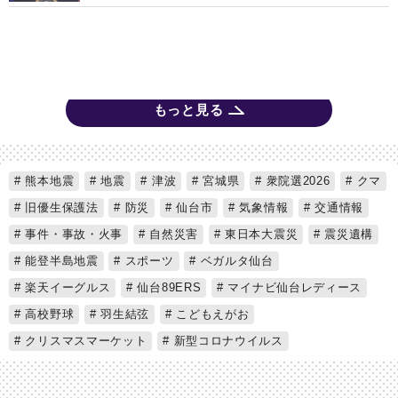
もっと見る
熊本地震
地震
津波
宮城県
衆院選2026
クマ
旧優生保護法
防災
仙台市
気象情報
交通情報
事件・事故・火事
自然災害
東日本大震災
震災遺構
能登半島地震
スポーツ
ベガルタ仙台
楽天イーグルス
仙台89ERS
マイナビ仙台レディース
高校野球
羽生結弦
こどもえがお
クリスマスマーケット
新型コロナウイルス