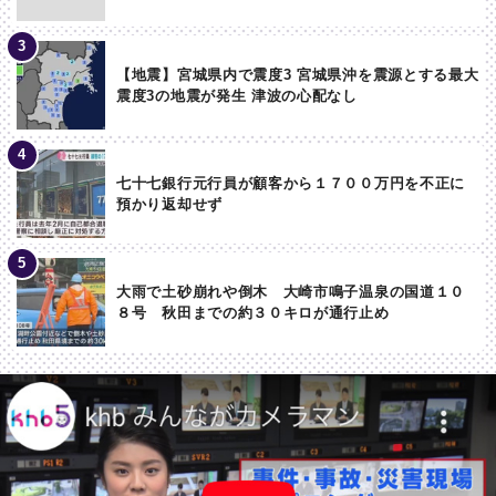
【地震】宮城県内で震度3 宮城県沖を震源とする最大
震度3の地震が発生 津波の心配なし
七十七銀行元行員が顧客から１７００万円を不正に
預かり返却せず
大雨で土砂崩れや倒木 大崎市鳴子温泉の国道１０
８号 秋田までの約３０キロが通行止め