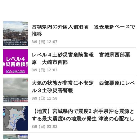
宮城県内の外国人宿泊者 過去最多ペースで
推移
8/9 (日) 12:07
レベル４土砂災害危険警報 宮城県西部栗
原 大崎市西部
8/9 (日) 12:03
大気の状態が非常に不安定 西部栗原にレベ
ル３土砂災害警報
8/9 (日) 11:58
【地震】宮城県内で震度2 岩手県沖を震源と
する最大震度4の地震が発生 津波の心配なし
8/9 (日) 03:02