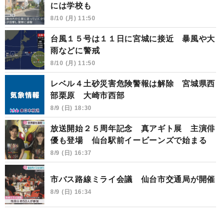
には学校も
8/10 (月) 11:50
台風１５号は１１日に宮城に接近 暴風や大
雨などに警戒
8/10 (月) 11:50
レベル４土砂災害危険警報は解除 宮城県西
部栗原 大崎市西部
8/9 (日) 18:30
放送開始２５周年記念 真アギト展 主演俳
優も登場 仙台駅前イービーンズで始まる
8/9 (日) 16:37
市バス路線ミライ会議 仙台市交通局が開催
8/9 (日) 16:34