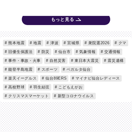
もっと見る
熊本地震
地震
津波
宮城県
衆院選2026
クマ
旧優生保護法
防災
仙台市
気象情報
交通情報
事件・事故・火事
自然災害
東日本大震災
震災遺構
能登半島地震
スポーツ
ベガルタ仙台
楽天イーグルス
仙台89ERS
マイナビ仙台レディース
高校野球
羽生結弦
こどもえがお
クリスマスマーケット
新型コロナウイルス