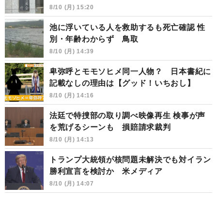
8/10 (月) 15:20
池に浮いている人を救助するも死亡確認 性
別・年齢わからず 鳥取
8/10 (月) 14:39
卑弥呼とモモソヒメ同一人物？ 日本書紀に
記載なしの理由は【グッド！いちおし】
8/10 (月) 14:16
法廷で特捜部の取り調べ映像再生 検事が声
を荒げるシーンも 損賠請求裁判
8/10 (月) 14:13
トランプ大統領が核問題未解決でも対イラン
勝利宣言を検討か 米メディア
8/10 (月) 14:07