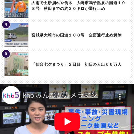
大雨で土砂崩れや倒木 大崎市鳴子温泉の国道１０
８号 秋田までの約３０キロが通行止め
宮城県大崎市の国道１０８号 全面通行止め解除
「仙台七夕まつり」２日目 初日の人出６６万人