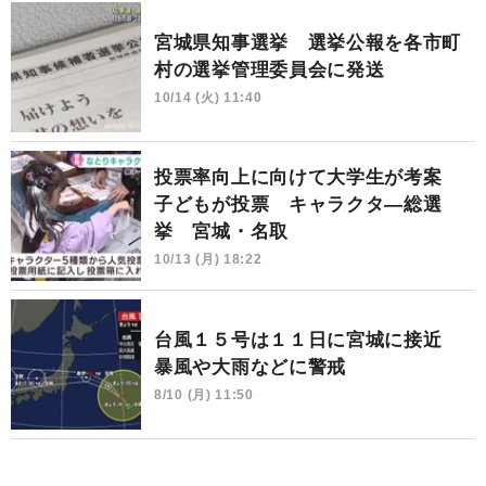
宮城県知事選挙 選挙公報を各市町
村の選挙管理委員会に発送
10/14 (火) 11:40
投票率向上に向けて大学生が考案
子どもが投票 キャラクタ―総選
挙 宮城・名取
10/13 (月) 18:22
台風１５号は１１日に宮城に接近
暴風や大雨などに警戒
8/10 (月) 11:50