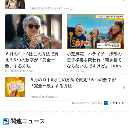
PR(合同会社デジタルファーム )
８月のロト6はこの方法で買
小芝風花、ハライチ・澤部の
え!!６つの数字が『完全一
王子様姿を問われ「聞き捨て
致』する方法
ならないんですけど」 | khb
PR(株式会社MURA)
2026.08.05
東日本放送
８月のロト6はこの方法で買え!!６つの数字が
『完全一致』する方法
PR(株式会社MURA)
Recommended by
関連ニュース