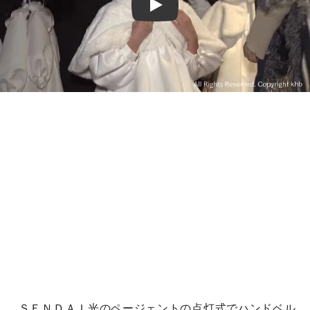
Play
ＳＥＮＤＡＩ光のページェントの点灯式でハンドベル