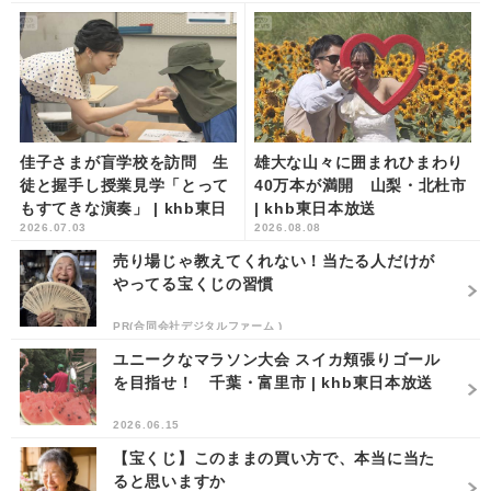
佳子さまが盲学校を訪問 生
雄大な山々に囲まれひまわり
徒と握手し授業見学「とって
40万本が満開 山梨・北杜市
もすてきな演奏」 | khb東日
| khb東日本放送
2026.07.03
2026.08.08
本放送
売り場じゃ教えてくれない！当たる人だけが
やってる宝くじの習慣
PR(合同会社デジタルファーム )
ユニークなマラソン大会 スイカ頬張りゴール
を目指せ！ 千葉・富里市 | khb東日本放送
2026.06.15
【宝くじ】このままの買い方で、本当に当た
ると思いますか