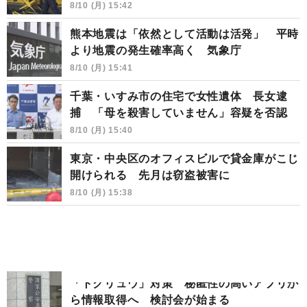
8/10 (月) 15:42
熊本地震は「依然として活動は活発」 平時
より地震の発生確率高く 気象庁
8/10 (月) 15:41
千葉・いすみ市の住宅で女性遺体 長女逮
捕 「母を殺害していません」容疑を否認
8/10 (月) 15:40
東京・中央区のオフィスビルで貸金庫がこじ
開けられる 先月は窃盗被害に
8/10 (月) 15:38
「トクリュウ」対策 秘匿性の高いアプリか
ら情報取得へ 検討会が始まる