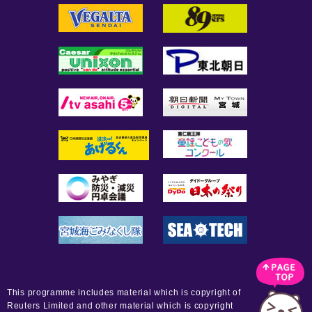
This programme includes material which is copyright of
Reuters Limited and other material which is copyright