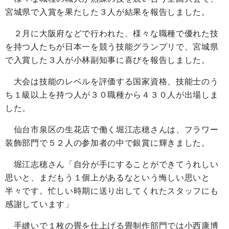
宮城県で入賞を果たした３人が結果を報告しました。
２月に大阪府などで行われた、様々な職種で優れた技
を持つ人たちが日本一を競う技能グランプリで、宮城県
で入賞した３人が小林副知事に喜びを報告しました。
大会は技能のレベルを評価する国家資格、技能士のう
ち１級以上を持つ人が３０職種から４３０人が出場しま
した。
仙台市泉区の生花店で働く堀江志穂さんは、フラワー
装飾部門で５２人の参加者の中で銀賞に輝きました。
堀江志穂さん「自分が手にすることができてうれしい
思いと、まだもう１個上があるなという悔しい思いと
半々です。忙しい時期に送り出してくれたスタッフにも
感謝しています」
手縫いで１枚の畳を仕上げる畳制作部門では小西康博