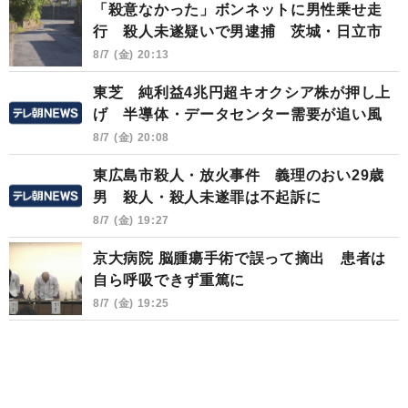
「殺意なかった」ボンネットに男性乗せ走
行 殺人未遂疑いで男逮捕 茨城・日立市
8/7 (金) 20:13
東芝 純利益4兆円超キオクシア株が押し上
げ 半導体・データセンター需要が追い風
8/7 (金) 20:08
東広島市殺人・放火事件 義理のおい29歳
男 殺人・殺人未遂罪は不起訴に
8/7 (金) 19:27
京大病院 脳腫瘍手術で誤って摘出 患者は
自ら呼吸できず重篤に
8/7 (金) 19:25