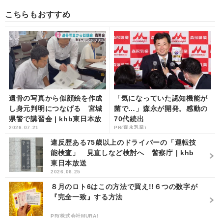
こちらもおすすめ
遺骨の写真から似顔絵を作成
「気になっていた認知機能が
し身元判明につなげる 宮城
菌で…」森永が開発。感動の
県警で講習会 | khb東日本放
70代続出
2026.07.21
PR(森永乳業)
送
違反歴ある75歳以上のドライバーの「運転技
能検査」 見直しなど検討へ 警察庁 | khb
東日本放送
2026.06.25
８月のロト6はこの方法で買え!!６つの数字が
『完全一致』する方法
PR(株式会社MURA)