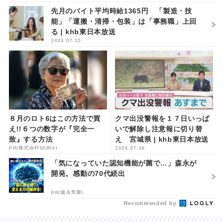
先月のバイト平均時給1365円 「製造・技
能」「運搬・清掃・包装」は「事務職」上回
る | khb東日本放送
2026.07.15
８月のロト6はこの方法で買
クマ出没警報を１７日いっぱ
え!!６つの数字が『完全一
いで解除し注意報に切り替
致』する方法
え 宮城県 | khb東日本放送
PR(株式会社MURA)
2026.07.16
「気になっていた認知機能が菌で…」森永が
開発。感動の70代続出
PR(森永乳業)
Recommended by