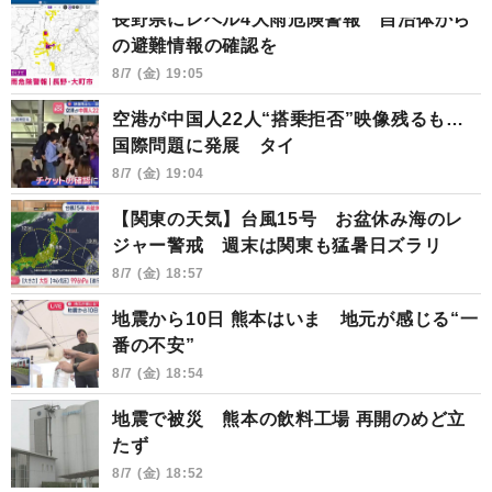
長野県にレベル4大雨危険警報 自治体から
の避難情報の確認を
8/7 (金) 19:05
空港が中国人22人“搭乗拒否”映像残るも…
国際問題に発展 タイ
8/7 (金) 19:04
【関東の天気】台風15号 お盆休み海のレ
ジャー警戒 週末は関東も猛暑日ズラリ
8/7 (金) 18:57
地震から10日 熊本はいま 地元が感じる“一
番の不安”
8/7 (金) 18:54
地震で被災 熊本の飲料工場 再開のめど立
たず
8/7 (金) 18:52