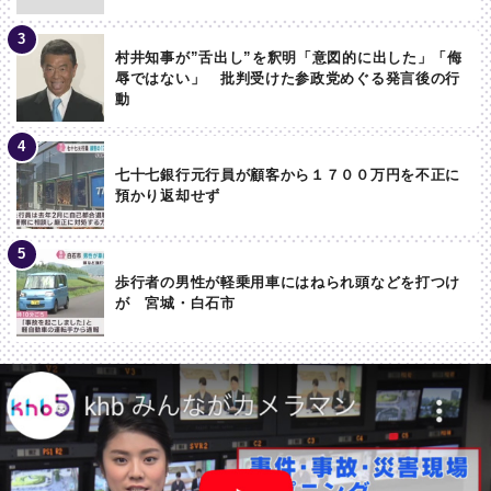
村井知事が”舌出し”を釈明「意図的に出した」「侮
辱ではない」 批判受けた参政党めぐる発言後の行
動
七十七銀行元行員が顧客から１７００万円を不正に
預かり返却せず
歩行者の男性が軽乗用車にはねられ頭などを打つけ
が 宮城・白石市