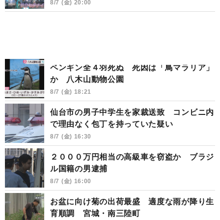
8/7 (金) 20:00
ペンギン全４羽死ぬ 死因は「鳥マラリア」
か 八木山動物公園
8/7 (金) 18:21
仙台市の男子中学生を家裁送致 コンビニ内
で理由なく包丁を持っていた疑い
8/7 (金) 16:30
２０００万円相当の高級車を窃盗か ブラジ
ル国籍の男逮捕
8/7 (金) 16:00
お盆に向け菊の出荷最盛 適度な雨が降り生
育順調 宮城・南三陸町