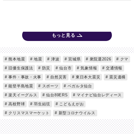
もっと見る
熊本地震
地震
津波
宮城県
衆院選2026
クマ
旧優生保護法
防災
仙台市
気象情報
交通情報
事件・事故・火事
自然災害
東日本大震災
震災遺構
能登半島地震
スポーツ
ベガルタ仙台
楽天イーグルス
仙台89ERS
マイナビ仙台レディース
高校野球
羽生結弦
こどもえがお
クリスマスマーケット
新型コロナウイルス