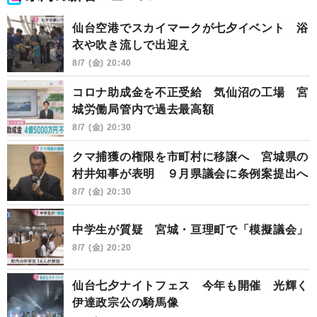
仙台空港でスカイマークが七夕イベント 浴
衣や吹き流しで出迎え
8/7 (金) 20:40
コロナ助成金を不正受給 気仙沼の工場 宮
城労働局管内で過去最高額
8/7 (金) 20:30
クマ捕獲の権限を市町村に移譲へ 宮城県の
村井知事が表明 ９月県議会に条例案提出へ
8/7 (金) 20:30
中学生が質疑 宮城・亘理町で「模擬議会」
8/7 (金) 20:20
仙台七夕ナイトフェス 今年も開催 光輝く
伊達政宗公の騎馬像