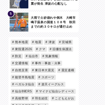
震が発生 津波の心配なし
大雨で土砂崩れや倒木 大崎市
鳴子温泉の国道１０８号 秋田
までの約３０キロが通行止め
熊本地震
地震
津波
宮城県
衆院選2026
クマ
旧優生保護法
防災
仙台市
気象情報
交通情報
事件・事故・火事
自然災害
東日本大震災
震災遺構
能登半島地震
スポーツ
ベガルタ仙台
楽天イーグルス
仙台89ERS
マイナビ仙台レディース
高校野球
羽生結弦
こどもえがお