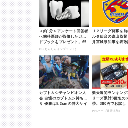
＜約1分＞アンケート回答者
Ｊ２リーグ開幕を前
へ歯科医師が監修したガイ
ルタ仙台の森山監督
ドブックをプレゼント。65
井宮城県知事を表敬訪
歳以上の方は確認してみて
hb東日本放送
PR(あんしんインプラント)
カブトムシチャンピオン大
楽天週間ランキング
会 自慢のカブトムシ持ち寄
リーズ累計3億包の
り 優勝は8.2cmの特大サイ
茶。380円でお試し
ズ 富山 | khb東日本放送
PR(ハーブ健康本舗)