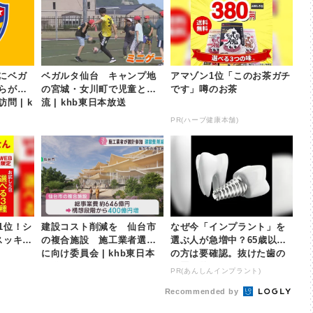
にベガ
ベガルタ仙台 キャンプ地
アマゾン1位「このお茶ガチ
らが村
の宮城・女川町で児童と交
です」噂のお茶
問 | k
流 | khb東日本放送
PR(ハーブ健康本舗)
1位！シ
建設コスト削減を 仙台市
なぜ今「インプラント」を
スッキリ
の複合施設 施工業者選定
選ぶ人が急増中？65歳以上
に向け委員会 | khb東日本
の方は要確認。抜けた歯の
放送
放置は驚きのリスク
PR(あんしんインプラント)
Recommended by