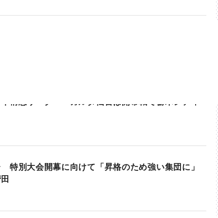
百年構想リーグ ベガルタ仙台は開幕戦で栃木シティ
台 特別大会開幕に向けて「昇格のため強い集団に」
菅田