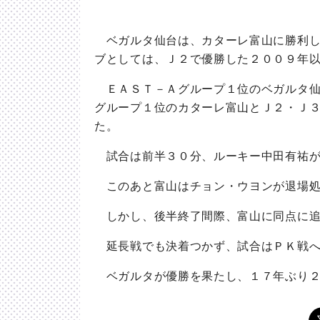
ベガルタ仙台は、カターレ富山に勝利し
ブとしては、Ｊ２で優勝した２００９年
ＥＡＳＴ－Ａグループ１位のベガルタ仙
グループ１位のカターレ富山とＪ２・Ｊ
た。
試合は前半３０分、ルーキー中田有祐が
このあと富山はチョン・ウヨンが退場処
しかし、後半終了間際、富山に同点に追
延長戦でも決着つかず、試合はＰＫ戦へ
ベガルタが優勝を果たし、１７年ぶり２