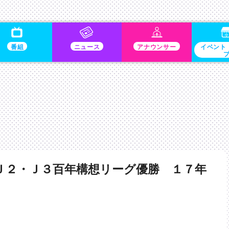
番組
ニュース
アナウンサー
イベント
Ｊ２・Ｊ３百年構想リーグ優勝 １７年