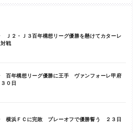
台 Ｊ２・Ｊ３百年構想リーグ優勝を懸けてカターレ
に対戦
台 百年構想リーグ優勝に王手 ヴァンフォーレ甲府
 ３０日
台 横浜ＦＣに完敗 プレーオフで優勝誓う ２３日