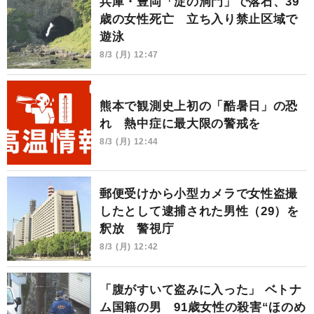
兵庫・豊岡「淀の洞門」で落石、39
歳の女性死亡 立ち入り禁止区域で
遊泳
8/3 (月) 12:47
熊本で観測史上初の「酷暑日」の恐
れ 熱中症に最大限の警戒を
8/3 (月) 12:44
郵便受けから小型カメラで女性盗撮
したとして逮捕された男性（29）を
釈放 警視庁
8/3 (月) 12:42
「腹がすいて盗みに入った」 ベトナ
ム国籍の男 91歳女性の殺害“ほのめ