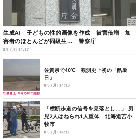
生成AI 子どもの性的画像を作成 被害倍増 加
害者のほとんどが同級生… 警察庁
8/3 (月) 14:17
佐賀県で40℃ 観測史上初の「酷暑
日」
8/3 (月) 14:13
「横断歩道の信号を見落とし…」 男
児2人はねられ1人重体 北海道苫小
牧市
8/3 (月) 14:11