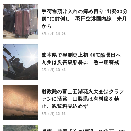
手荷物預け入れの締め切り“出発30分
前”に前倒し 羽田空港国内線 来月
から
8/3 (月) 14:08
熊本県で観測史上初 40℃酷暑日へ
九州は災害級酷暑に 熱中症警戒
8/3 (月) 13:48
財政難の富士五湖花火大会はクラフ
ァンに活路 山梨県は有料席を禁
止、観覧料見込めず
8/3 (月) 12:53