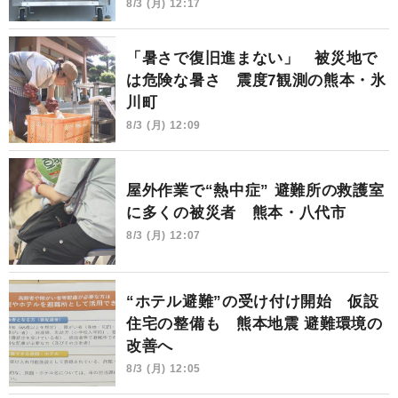
8/3 (月) 12:17
「暑さで復旧進まない」 被災地で
は危険な暑さ 震度7観測の熊本・氷
川町
8/3 (月) 12:09
屋外作業で“熱中症” 避難所の救護室
に多くの被災者 熊本・八代市
8/3 (月) 12:07
“ホテル避難”の受け付け開始 仮設
住宅の整備も 熊本地震 避難環境の
改善へ
8/3 (月) 12:05