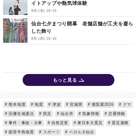
イトアップや熱気球体験
8/6 (木) 18:15
仙台七夕まつり開幕 老舗店舗が工夫を凝ら
した飾り
8/6 (木) 18:10
もっと見る
熊本地震
地震
津波
宮城県
衆院選2026
クマ
旧優生保護法
防災
仙台市
気象情報
交通情報
事件・事故・火事
自然災害
東日本大震災
震災遺構
能登半島地震
スポーツ
ベガルタ仙台