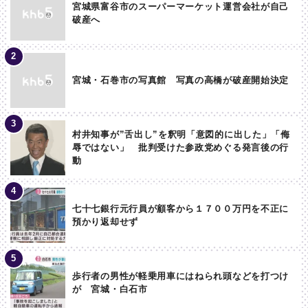
宮城県富谷市のスーパーマーケット運営会社が自己
破産へ
宮城・石巻市の写真館 写真の高橋が破産開始決定
村井知事が”舌出し”を釈明「意図的に出した」「侮
辱ではない」 批判受けた参政党めぐる発言後の行
動
七十七銀行元行員が顧客から１７００万円を不正に
預かり返却せず
歩行者の男性が軽乗用車にはねられ頭などを打つけ
が 宮城・白石市