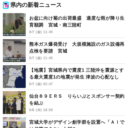
県内の新着ニュース
お盆に向け菊の出荷最盛 適度な雨が降り生
育順調 宮城・南三陸町
8/7 (金) 11:45
熊本ガス爆発受け 大規模施設のガス設備再
点検を要請 宮城
8/7 (金) 11:45
【地震】宮城県内で震度1 三陸沖を震源とす
る最大震度1の地震が発生 津波の心配なし
8/7 (金) 02:47
仙台８９ＥＲＳ りらいぶとスポンサー契約
を結ぶ
8/6 (木) 18:50
宮城大学がデザイン創学群を設置へ「ＡＩで