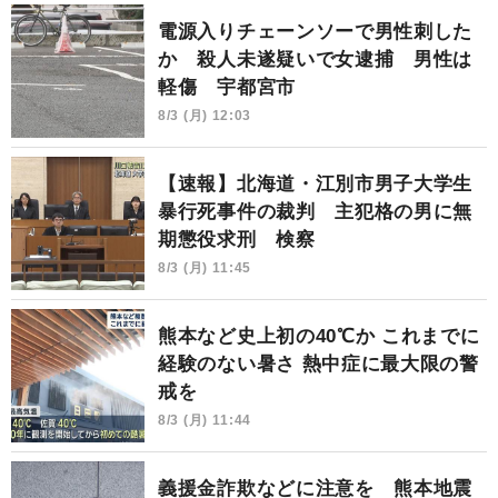
電源入りチェーンソーで男性刺した
か 殺人未遂疑いで女逮捕 男性は
軽傷 宇都宮市
8/3 (月) 12:03
【速報】北海道・江別市男子大学生
暴行死事件の裁判 主犯格の男に無
期懲役求刑 検察
8/3 (月) 11:45
熊本など史上初の40℃か これまでに
経験のない暑さ 熱中症に最大限の警
戒を
8/3 (月) 11:44
義援金詐欺などに注意を 熊本地震