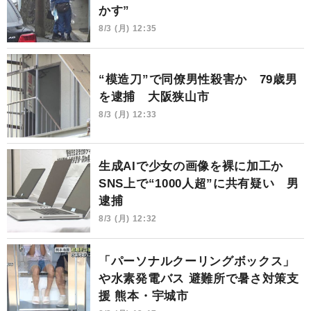
かす”
8/3 (月) 12:35
“模造刀”で同僚男性殺害か 79歳男
を逮捕 大阪狭山市
8/3 (月) 12:33
生成AIで少女の画像を裸に加工か
SNS上で“1000人超”に共有疑い 男
逮捕
8/3 (月) 12:32
「パーソナルクーリングボックス」
や水素発電バス 避難所で暑さ対策支
援 熊本・宇城市