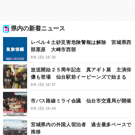
県内の新着ニュース
レベル４土砂災害危険警報は解除 宮城県西
部栗原 大崎市西部
8/9 (日) 18:30
放送開始２５周年記念 真アギト展 主演俳
優も登場 仙台駅前イービーンズで始まる
8/9 (日) 16:37
市バス路線ミライ会議 仙台市交通局が開催
8/9 (日) 16:34
宮城県内の外国人宿泊者 過去最多ペースで
推移