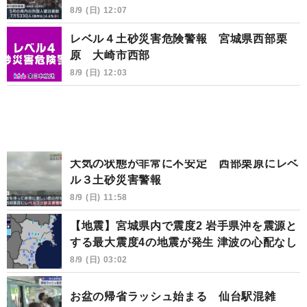
8/9 (日) 12:07
レベル４土砂災害危険警報 宮城県西部栗
原 大崎市西部
8/9 (日) 12:03
大気の状態が非常に不安定 西部栗原にレベ
ル３土砂災害警報
8/9 (日) 11:58
【地震】宮城県内で震度2 岩手県沖を震源と
する最大震度4の地震が発生 津波の心配なし
8/9 (日) 03:02
お盆の帰省ラッシュ始まる 仙台駅混雑