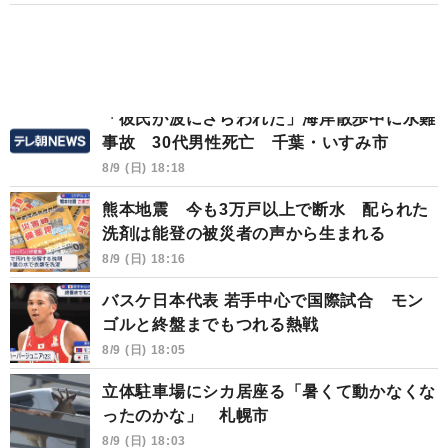
「彼氏が波にさらわれた」海岸散歩中に水難
事故 30代男性死亡 千葉・いすみ市
8/9 (日) 18:18
熊本地震 今も3万戸以上で断水 配られた
洗剤は能登の被災者の声から生まれる
8/9 (日) 18:16
バスケ日本代表 若手中心で国際試合 モン
ゴルと終盤までもつれる熱戦
8/9 (日) 18:05
立体駐車場にシカ居座る「暑くて動かなくな
ったのかな」 札幌市
8/9 (日) 18:03