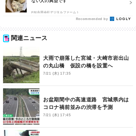
ない人の典型です
PR(合同会社デジタルファーム )
Recommended by
関連ニュース
大雨で崩落した宮城・大崎市岩出山
の丸山橋 仮設の橋を設置へ
7/21 (木) 17:35
お盆期間中の高速道路 宮城県内は
コロナ禍前並みの渋滞を予測
7/21 (木) 17:45