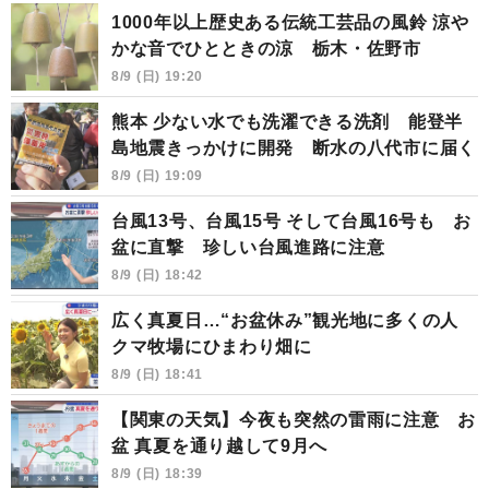
1000年以上歴史ある伝統工芸品の風鈴 涼や
かな音でひとときの涼 栃木・佐野市
8/9 (日) 19:20
熊本 少ない水でも洗濯できる洗剤 能登半
島地震きっかけに開発 断水の八代市に届く
8/9 (日) 19:09
台風13号、台風15号 そして台風16号も お
盆に直撃 珍しい台風進路に注意
8/9 (日) 18:42
広く真夏日…“お盆休み”観光地に多くの人
クマ牧場にひまわり畑に
8/9 (日) 18:41
【関東の天気】今夜も突然の雷雨に注意 お
盆 真夏を通り越して9月へ
8/9 (日) 18:39