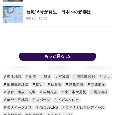
台風16号が発生 日本への影響は
8/9 (日) 16:55
もっと見る
熊本地震
地震
津波
宮城県
衆院選2026
クマ
旧優生保護法
防災
仙台市
気象情報
交通情報
事件・事故・火事
自然災害
東日本大震災
震災遺構
能登半島地震
スポーツ
ベガルタ仙台
楽天イーグルス
仙台89ERS
マイナビ仙台レディース