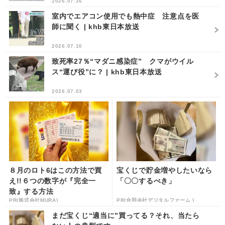
2026.07.16
室内でエアコン使用でも熱中症 注意点を医
師に聞く | khb東日本放送
2026.07.10
致死率27％“マダニ感染症” クマがウイル
ス“運び役”に？ | khb東日本放送
2026.07.03
８月のロト6はこの方法で買
宝くじで貯金増やしたいなら
え!!６つの数字が『完全一
「〇〇するべき」
致』する方法
PR(株式会社MURA)
PR(合同会社デジタルファーム )
まだ宝くじ“適当に”買ってる？それ、当たら