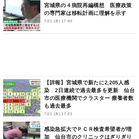
宮城県の４病院再編構想 医療政策
の専門家は移転計画に理解を示す
7/21 (木) 17:40
【詳報】宮城県で新たに2,205人感
染 2日連続で過去最多を更新 仙台
市の医療機関でクラスター 療養者数
も過去最多
7/21 (木) 17:01
感染急拡大でＰＣＲ検査希望者が増
加 仙台市のクリニックはぎりぎり