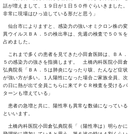
話が増えまして、１９日が１日５０件ぐらいきました。
非常に現場はひっ迫している形だと思う」
仙台市によりますと、感染力の強いオミクロン株の変
異ウイルスＢＡ．５の検出率は、先週の検査で５０％を
占めました。
これまで多くの患者を見てきた小田倉医師は、ＢＡ．
５の感染力の強さを指摘します。 土橋内科医院小田倉
弘典院長「ＢＡ．５は肺炎になったり咳、たんなど症状
が強い方が多い。１人陽性になった場合ご家族全員、次
の日に熱が出て全員こちらに来てＰＣＲ検査を受けるパ
ターンも増えている」
患者の急増と共に、陽性率も異常な数値になっている
といいます。
土橋内科医院小田倉弘典院長「（陽性率は）明らかに
飛躍的に増加していると思う。第６波の時は４割くらい