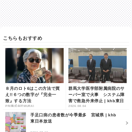
こちらもおすすめ
８月のロト6はこの方法で買
群馬大学医学部附属病院のサ
え!!６つの数字が『完全一
ーバー室で火事 システム障
致』する方法
害で救急外来停止 | khb東日
PR(株式会社MURA)
2026.08.04
本放送
手足口病の患者数が今季最多 宮城県 | khb
東日本放送