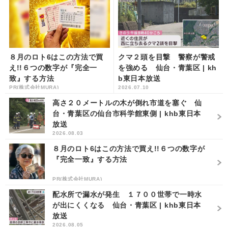
８月のロト6はこの方法で買
クマ２頭を目撃 警察が警戒
え!!６つの数字が『完全一
を強める 仙台・青葉区 | kh
致』する方法
b東日本放送
PR(株式会社MURA)
2026.07.10
高さ２０メートルの木が倒れ市道を塞ぐ 仙
台・青葉区の仙台市科学館東側 | khb東日本
放送
2026.08.03
８月のロト6はこの方法で買え!!６つの数字が
『完全一致』する方法
PR(株式会社MURA)
配水所で漏水が発生 １７００世帯で一時水
が出にくくなる 仙台・青葉区 | khb東日本
放送
2026.08.05