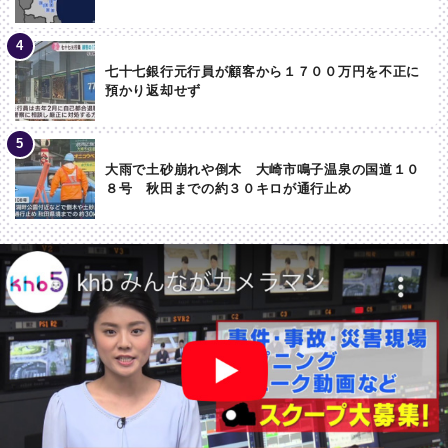
七十七銀行元行員が顧客から１７００万円を不正に
預かり返却せず
大雨で土砂崩れや倒木 大崎市鳴子温泉の国道１０
８号 秋田までの約３０キロが通行止め