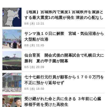
【地震】宮城県内で震度1 宮城県沖を震源と
する最大震度1の地震が発生 津波の心配なし
8/6 (木) 13:21
サンマ漁１０日に解禁 宮城・気仙沼港から
大型船が出港
8/6 (木) 11:45
仙台育英 開会式後の開幕試合で札幌日大に
勝利 夏の甲子園が開幕
8/5 (水) 20:09
七十七銀行元行員が顧客から１７００万円を
不正に預かり返却せず
8/5 (水) 18:50
受け継がれた命と共に生きる ３年前に心臓
移植手術を受けた高校生