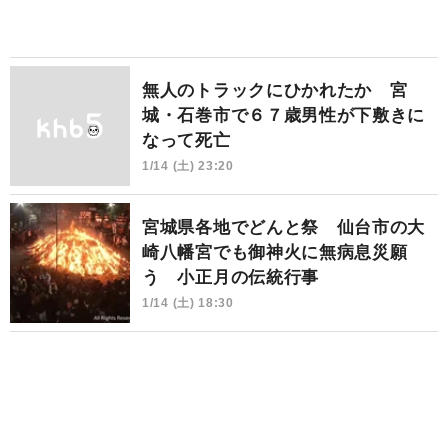
無人のトラックにひかれたか 宮
城・石巻市で６７歳男性が下敷きに
なって死亡
1/14 (土) 23:20
宮城県各地でどんと祭 仙台市の大
崎八幡宮でも御神火に無病息災願
う 小正月の伝統行事
1/14 (土) 18:30