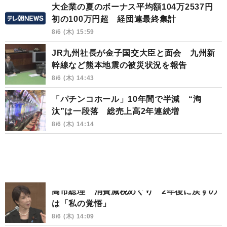
大企業の夏のボーナス平均額104万2537円
初の100万円超 経団連最終集計
8/6 (木) 15:59
JR九州社長が金子国交大臣と面会 九州新
幹線など熊本地震の被災状況を報告
8/6 (木) 14:43
「パチンコホール」10年間で半減 “淘
汰”は一段落 総売上高2年連続増
8/6 (木) 14:14
高市総理 消費減税めぐり 2年後に戻すの
は「私の覚悟」
8/6 (木) 14:09