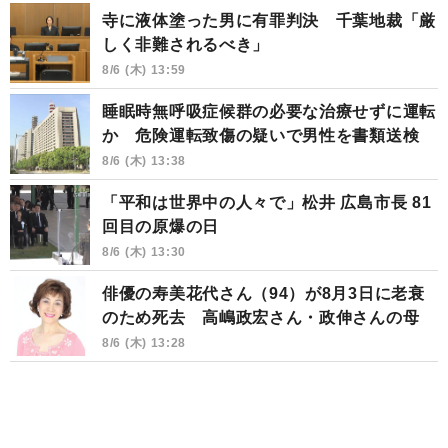
寺に液体塗った男に有罪判決 千葉地裁「厳
しく非難されるべき」
8/6 (木) 13:59
睡眠時無呼吸症候群の必要な治療せずに運転
か 危険運転致傷の疑いで男性を書類送検
8/6 (木) 13:38
「平和は世界中の人々で」松井 広島市長 81
回目の原爆の日
8/6 (木) 13:30
俳優の寿美花代さん（94）が8月3日に老衰
のため死去 高嶋政宏さん・政伸さんの母
8/6 (木) 13:28