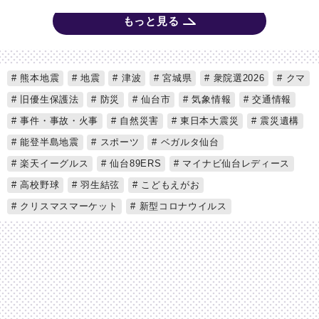
もっと見る
熊本地震
地震
津波
宮城県
衆院選2026
クマ
旧優生保護法
防災
仙台市
気象情報
交通情報
事件・事故・火事
自然災害
東日本大震災
震災遺構
能登半島地震
スポーツ
ベガルタ仙台
楽天イーグルス
仙台89ERS
マイナビ仙台レディース
高校野球
羽生結弦
こどもえがお
クリスマスマーケット
新型コロナウイルス