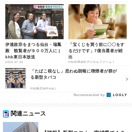
伊達政宗をまつる仙台・瑞鳳
「宝くじを買う前に〇〇をす
殿 観覧者が９００万人に |
るだけです」7億当選者が続
khb東日本放送
出
2026.07.03
PR(合同会社デジタルファーム )
「たばこ税なし」思わぬ朗報に喫煙者が群が
る新型タバコ
PR(株式会社HAL)
Recommended by
関連ニュース