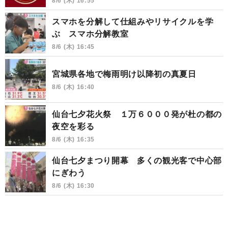
8/6 (木) 16:55
スマホを分解して仕組みやリサイクルを学
ぶ スマホ分解教室
8/6 (木) 16:45
宮城県各地で梅雨明け以降初の真夏日
8/6 (木) 16:40
仙台七夕花火祭 １万６０００発が杜の都の
夜空を彩る
8/6 (木) 16:35
仙台七夕まつり開幕 多くの観光客で中心部
にぎわう
8/6 (木) 16:30