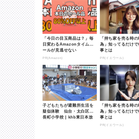
「今日の目玉商品は？」毎
「持ち家を売る時の
日変わるAmazonタイムセ
為」知ってるだけで
ールが見逃せない
事とは
PR(Amazon)
PR(イエウール)
子どもたちが避難所生活を
「持ち家を売る時の
疑似体験 仙台・太白区の
為」知ってるだけで
長町小学校 | khb東日本放
事とは
送
PR(イエウール)