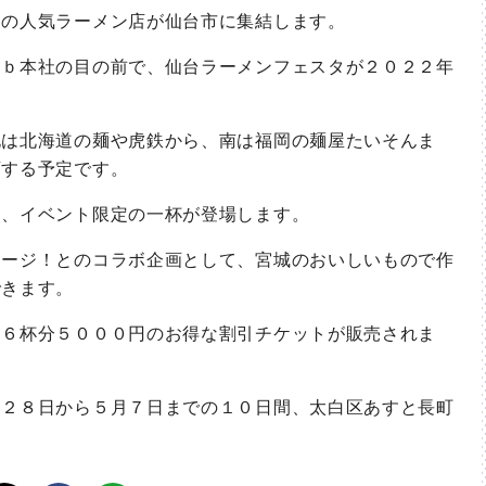
の人気ラーメン店が仙台市に集結します。
ｂ本社の目の前で、仙台ラーメンフェスタが２０２２年
は北海道の麺や虎鉄から、南は福岡の麺屋たいそんま
店する予定です。
、イベント限定の一杯が登場します。
ージ！とのコラボ企画として、宮城のおいしいもので作
できます。
６杯分５０００円のお得な割引チケットが販売されま
２８日から５月７日までの１０日間、太白区あすと長町