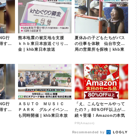
NG行
熊本地震の被災地を支援
夏休みの子どもたちがバス
得する
ｋｈｂ東日本放送ぐりり募
の仕事を体験 仙台市交通
金 | khb東日本放送
局の営業所を探検 | khb東
日本放送
NG行
ＡＳＵＴＯ ＭＵＳＩＣ
「え、こんなセールやって
得する
ＰＡＲＫ グルメイベント
たの？」80％OFF以上が
も同時開催 | khb東日本放
続々登場！Amazonの本気
送
が凄すぎる
PR(Amazon)
Recommended by