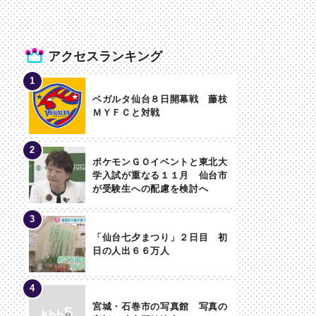
アクセスランキング
ベガルタ仙台８日開幕戦 藤枝
ＭＹＦＣと対戦
ポケモンＧＯイベントと東北大
学入試が重なる１１月 仙台市
が受験生への配慮を検討へ
「仙台七夕まつり」２日目 初
日の人出６６万人
宮城・石巻市の写真館 写真の