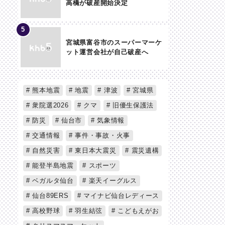
高橋が破産開始決定
宮城県富谷市のスーパーマーケ
ット運営会社が自己破産へ
熊本地震
地震
津波
宮城県
衆院選2026
クマ
旧優生保護法
防災
仙台市
気象情報
交通情報
事件・事故・火事
自然災害
東日本大震災
震災遺構
能登半島地震
スポーツ
ベガルタ仙台
楽天イーグルス
仙台89ERS
マイナビ仙台レディース
高校野球
羽生結弦
こどもえがお