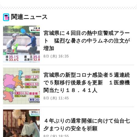
関連ニュース
宮城県に４回目の熱中症警戒アラー
ト 猛烈な暑さの中ラムネの注文が
増加
8/3 (木) 16:35
宮城県の新型コロナ感染者５週連続
で５類移行後最多を更新 １医療機
関当たり１８．４１人
8/3 (木) 11:45
４年ぶりの通常開催に向けて仙台七
夕まつりの安全を祈願
8/2 (水) 18:55