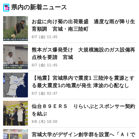
県内の新着ニュース
お盆に向け菊の出荷最盛 適度な雨が降り生
育順調 宮城・南三陸町
8/7 (金) 11:45
熊本ガス爆発受け 大規模施設のガス設備再
点検を要請 宮城
8/7 (金) 11:45
【地震】宮城県内で震度1 三陸沖を震源とす
る最大震度1の地震が発生 津波の心配なし
8/7 (金) 02:47
仙台８９ＥＲＳ りらいぶとスポンサー契約
を結ぶ
8/6 (木) 18:50
宮城大学がデザイン創学群を設置へ「ＡＩで