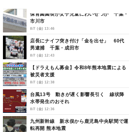
保育園園長が女子児童にわいせつか 千葉・
市川市
8/7 (金) 13:46
店長にナイフ突き付け「金を出せ」 60代
男逮捕 千葉・成田市
8/7 (金) 12:43
【ドラえもん募金】令和8年熊本地震による
被災者支援
8/7 (金) 12:38
台風13号 動きが遅く影響長引く 線状降
水帯発生のおそれ
8/7 (金) 12:36
九州新幹線 新水俣から鹿児島中央駅間で運
転再開 熊本地震