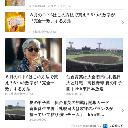
PR(合同会社デジタルファーム )
８月のロト6はこの方法で買え!!６つの数字が
『完全一致』する方法
PR(株式会社MURA)
８月のロト6はこの方法で買
仙台育英は大会初日に札幌日
え!!６つの数字が『完全一
大と対戦 高校野球 夏の甲子
致』する方法
園 | khb東日本放送
PR(株式会社MURA)
2026.08.02
夏の甲子園 仙台育英の初戦は開幕カード
倉田葵生主将「札幌日大は攻守のバランスが
整っていて粘り強いチーム」 | khb東...
2026.08.02
Recommended by