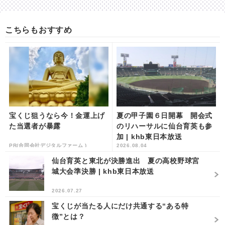
こちらもおすすめ
宝くじ狙うなら今！金運上げ
夏の甲子園６日開幕 開会式
た当選者が暴露
のリハーサルに仙台育英も参
加 | khb東日本放送
PR(合同会社デジタルファーム )
2026.08.04
仙台育英と東北が決勝進出 夏の高校野球宮
城大会準決勝 | khb東日本放送
2026.07.27
宝くじが当たる人にだけ共通する“ある特
徴”とは？