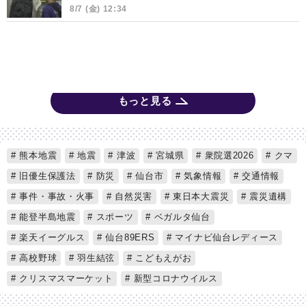
8/7 (金) 12:34
もっと見る
熊本地震
地震
津波
宮城県
衆院選2026
クマ
旧優生保護法
防災
仙台市
気象情報
交通情報
事件・事故・火事
自然災害
東日本大震災
震災遺構
能登半島地震
スポーツ
ベガルタ仙台
楽天イーグルス
仙台89ERS
マイナビ仙台レディース
高校野球
羽生結弦
こどもえがお
クリスマスマーケット
新型コロナウイルス