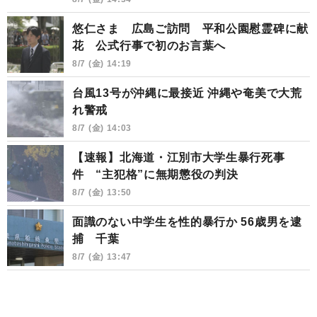
悠仁さま 広島ご訪問 平和公園慰霊碑に献
花 公式行事で初のお言葉へ
8/7 (金) 14:19
台風13号が沖縄に最接近 沖縄や奄美で大荒
れ警戒
8/7 (金) 14:03
【速報】北海道・江別市大学生暴行死事
件 “主犯格”に無期懲役の判決
8/7 (金) 13:50
面識のない中学生を性的暴行か 56歳男を逮
捕 千葉
8/7 (金) 13:47