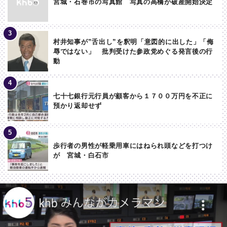
宮城・石巻市の写真館 写真の高橋が破産開始決定
村井知事が”舌出し”を釈明「意図的に出した」「侮
辱ではない」 批判受けた参政党めぐる発言後の行
動
七十七銀行元行員が顧客から１７００万円を不正に
預かり返却せず
歩行者の男性が軽乗用車にはねられ頭などを打つけ
が 宮城・白石市