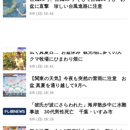
盆に直撃 珍しい台風進路に注意
8/9 (日) 18:42
広く真夏日…“お盆休み”観光地に多くの人
クマ牧場にひまわり畑に
8/9 (日) 18:41
【関東の天気】今夜も突然の雷雨に注意 お
盆 真夏を通り越して9月へ
8/9 (日) 18:39
「彼氏が波にさらわれた」海岸散歩中に水難
事故 30代男性死亡 千葉・いすみ市
8/9 (日) 18:18