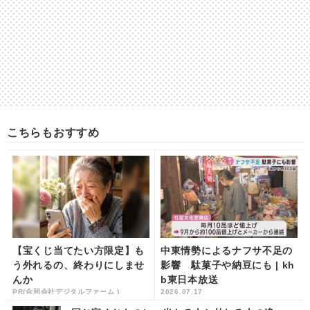
こちらもおすすめ
【宝くじ当てたい方限定】も
中東情勢によるナフサ不足の
う外れるの、終わりにしませ
影響 駄菓子や納豆にも | kh
んか
b東日本放送
PR(合同会社デジタルファーム )
2026.07.17