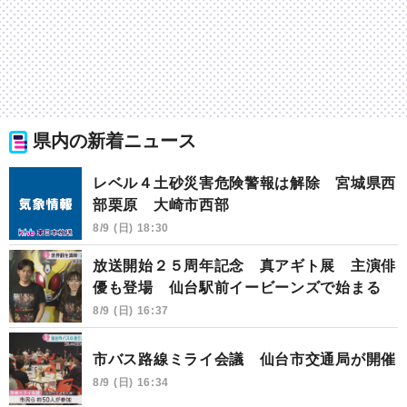
県内の新着ニュース
レベル４土砂災害危険警報は解除 宮城県西
部栗原 大崎市西部
8/9 (日) 18:30
放送開始２５周年記念 真アギト展 主演俳
優も登場 仙台駅前イービーンズで始まる
8/9 (日) 16:37
市バス路線ミライ会議 仙台市交通局が開催
8/9 (日) 16:34