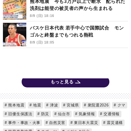
熊本地震 今も3万戸以上で断水 配られた
洗剤は能登の被災者の声から生まれる
8/9 (日) 18:16
バスケ日本代表 若手中心で国際試合 モン
ゴルと終盤までもつれる熱戦
8/9 (日) 18:05
もっと見る
熊本地震
地震
津波
宮城県
衆院選2026
クマ
旧優生保護法
防災
仙台市
気象情報
交通情報
事件・事故・火事
自然災害
東日本大震災
震災遺構