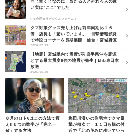
同じ宝くじなのに、当たる人と外れる人の違
い実は“ここ”でした
PR(合同会社デジタルファーム )
クマ対策グッズ売り上げは前年同期比１６
倍 店長も「驚いています」 目撃情報頻発
で特設コーナーを長期展開 仙台・宮城野区
2026.07.13
の...
【地震】宮城県内で震度5弱 岩手県沖を震源
とする最大震度6強の地震が発生 | khb東日本
放送
2026.06.25
８月のロト6はこの方法で買
梅田川沿いの住宅地でクマ目
え!!６つの数字が『完全一
撃が相次ぐ １１日も橋の付
致』する方法
近で「北の茂みに歩いていっ