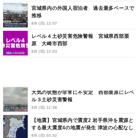
宮城県内の外国人宿泊者 過去最多ペースで
推移
8/9 (日) 12:07
レベル４土砂災害危険警報 宮城県西部栗
原 大崎市西部
8/9 (日) 12:03
大気の状態が非常に不安定 西部栗原にレベ
ル３土砂災害警報
8/9 (日) 11:58
【地震】宮城県内で震度2 岩手県沖を震源と
する最大震度4の地震が発生 津波の心配なし
8/9 (日) 03:02