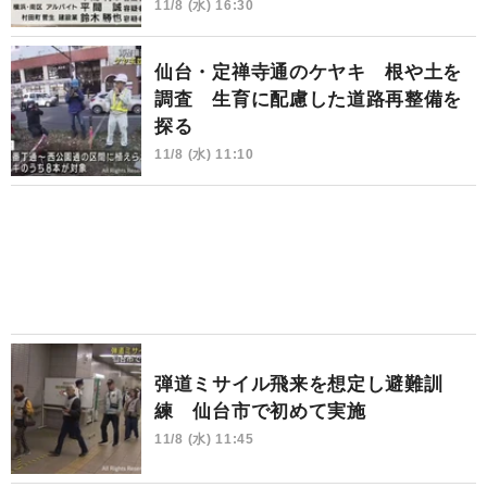
11/8 (水) 16:30
仙台・定禅寺通のケヤキ 根や土を
調査 生育に配慮した道路再整備を
探る
11/8 (水) 11:10
弾道ミサイル飛来を想定し避難訓
練 仙台市で初めて実施
11/8 (水) 11:45