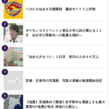
ベガルタ仙台８日開幕戦 藤枝ＭＹＦＣと対戦
ポケモンＧＯイベントと東北大学入試が重なる１１
月 仙台市が受験生への配慮を検討へ
「仙台七夕まつり」２日目 初日の人出６６万人
宮城・石巻市の写真館 写真の高橋が破産開始決定
【地震】宮城県内で震度2 岩手県沖を震源とする最大
震度4の地震が発生 津波の心配なし