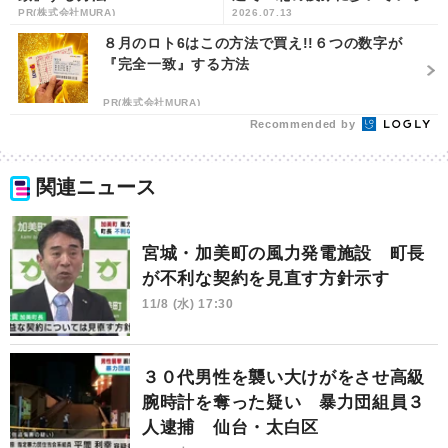
PR(株式会社MURA)
2026.07.13
た」 仙台・宮城野区 | khb
東日本放送
８月のロト6はこの方法で買え!!６つの数字が
『完全一致』する方法
PR(株式会社MURA)
Recommended by
関連ニュース
宮城・加美町の風力発電施設 町長
が不利な契約を見直す方針示す
11/8 (水) 17:30
３０代男性を襲い大けがをさせ高級
腕時計を奪った疑い 暴力団組員３
人逮捕 仙台・太白区