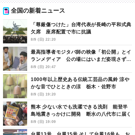
全国の新着ニュース
「尊厳傷つけた」台湾代表が長崎の平和式典
欠席 座席配置で市に抗議
8/9 (日) 22:20
最高指導者モジタバ師の映像「初公開」とイ
ランメディア 公の場にはいまだ姿現さず…
8/9 (日) 20:47
1000年以上歴史ある伝統工芸品の風鈴 涼や
かな音でひとときの涼 栃木・佐野市
8/9 (日) 19:20
熊本 少ない水でも洗濯できる洗剤 能登半
島地震きっかけに開発 断水の八代市に届く
8/9 (日) 19:09
台風13号、台風15号 そして台風16号も お