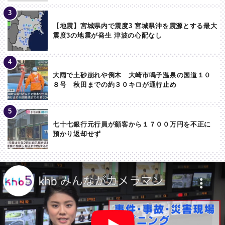
【地震】宮城県内で震度3 宮城県沖を震源とする最大
震度3の地震が発生 津波の心配なし
大雨で土砂崩れや倒木 大崎市鳴子温泉の国道１０
８号 秋田までの約３０キロが通行止め
七十七銀行元行員が顧客から１７００万円を不正に
預かり返却せず