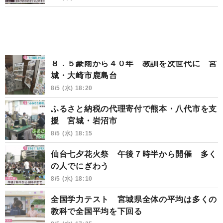
８．５豪雨から４０年 教訓を次世代に 宮
城・大崎市鹿島台
8/5 (水) 18:20
ふるさと納税の代理寄付で熊本・八代市を支
援 宮城・岩沼市
8/5 (水) 18:15
仙台七夕花火祭 午後７時半から開催 多く
の人でにぎわう
8/5 (水) 18:10
全国学力テスト 宮城県全体の平均は多くの
教科で全国平均を下回る