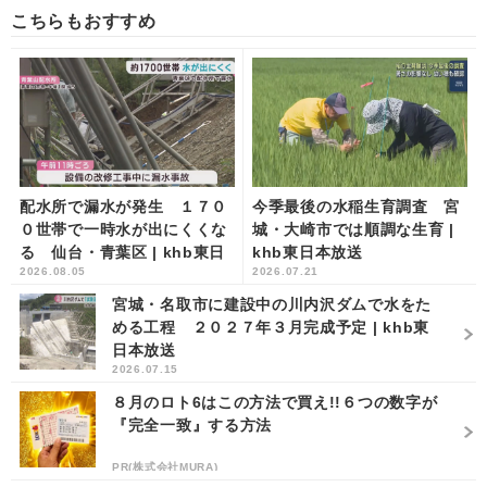
こちらもおすすめ
配水所で漏水が発生 １７０
今季最後の水稲生育調査 宮
０世帯で一時水が出にくくな
城・大崎市では順調な生育 |
る 仙台・青葉区 | khb東日
khb東日本放送
2026.08.05
2026.07.21
本放送
宮城・名取市に建設中の川内沢ダムで水をた
める工程 ２０２７年３月完成予定 | khb東
日本放送
2026.07.15
８月のロト6はこの方法で買え!!６つの数字が
『完全一致』する方法
PR(株式会社MURA)