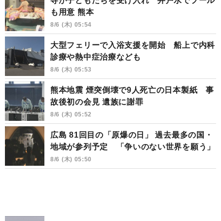
寺が子どもたちを受け入れ 井戸水でプール
も用意 熊本
8/6 (木) 05:54
大型フェリーで入浴支援を開始 船上で内科
診療や熱中症治療なども
8/6 (木) 05:53
熊本地震 煙突倒壊で9人死亡の日本製紙 事
故後初の会見 遺族に謝罪
8/6 (木) 05:52
広島 81回目の「原爆の日」 過去最多の国・
地域が参列予定 「争いのない世界を願う」
8/6 (木) 05:50