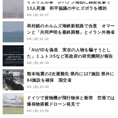
イスラエル軍 レバノン南部に精密攻撃で
13人死傷 和平協議の中ヒズボラを標的
8/6 (木) 04:37
再封鎖のホルムズ海峡新航路で合意 オマー
ンと「共同声明を最終調整」とイラン外務省
8/6 (木) 01:22
「AIがIDを偽造 実在の人物を騙そうとし
た」ミュトス5など英政府の研究機関が報告
8/6 (木) 00:34
熊本地震の2次避難先 県内に127施設 県外に
84施設を確保 国交省
8/5 (水) 23:59
ドイツで貨物機が飛行物体と衝突 空港では
爆発物搭載ドローン発見で
8/5 (水) 23:59