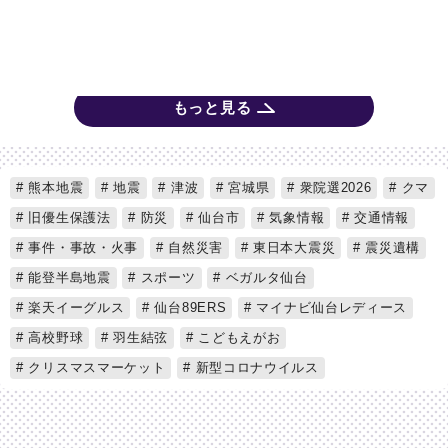
もっと見る
熊本地震
地震
津波
宮城県
衆院選2026
クマ
旧優生保護法
防災
仙台市
気象情報
交通情報
事件・事故・火事
自然災害
東日本大震災
震災遺構
能登半島地震
スポーツ
ベガルタ仙台
楽天イーグルス
仙台89ERS
マイナビ仙台レディース
高校野球
羽生結弦
こどもえがお
クリスマスマーケット
新型コロナウイルス