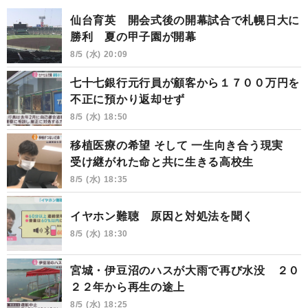
仙台育英 開会式後の開幕試合で札幌日大に
勝利 夏の甲子園が開幕
8/5 (水) 20:09
七十七銀行元行員が顧客から１７００万円を
不正に預かり返却せず
8/5 (水) 18:50
移植医療の希望 そして 一生向き合う現実
受け継がれた命と共に生きる高校生
8/5 (水) 18:35
イヤホン難聴 原因と対処法を聞く
8/5 (水) 18:30
宮城・伊豆沼のハスが大雨で再び水没 ２０
２２年から再生の途上
8/5 (水) 18:25