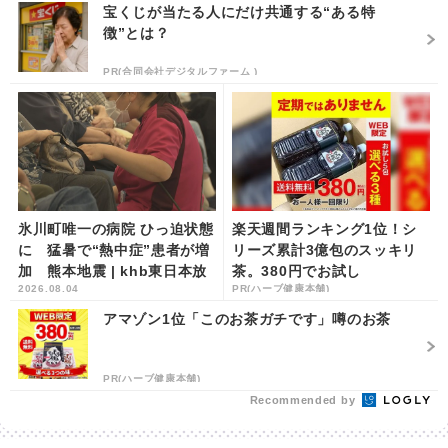
宝くじが当たる人にだけ共通する“ある特
徴”とは？
PR(合同会社デジタルファーム )
氷川町唯一の病院 ひっ迫状態
楽天週間ランキング1位！シ
に 猛暑で“熱中症”患者が増
リーズ累計3億包のスッキリ
加 熊本地震 | khb東日本放
茶。380円でお試し
2026.08.04
PR(ハーブ健康本舗)
送
アマゾン1位「このお茶ガチです」噂のお茶
PR(ハーブ健康本舗)
Recommended by