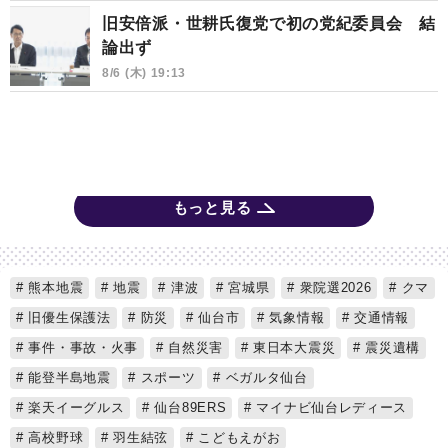
旧安倍派・世耕氏復党で初の党紀委員会 結
論出ず
8/6 (木) 19:13
もっと見る
熊本地震
地震
津波
宮城県
衆院選2026
クマ
旧優生保護法
防災
仙台市
気象情報
交通情報
事件・事故・火事
自然災害
東日本大震災
震災遺構
能登半島地震
スポーツ
ベガルタ仙台
楽天イーグルス
仙台89ERS
マイナビ仙台レディース
高校野球
羽生結弦
こどもえがお