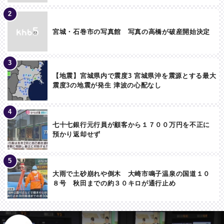
宮城・石巻市の写真館 写真の高橋が破産開始決定
【地震】宮城県内で震度3 宮城県沖を震源とする最大
震度3の地震が発生 津波の心配なし
七十七銀行元行員が顧客から１７００万円を不正に
預かり返却せず
大雨で土砂崩れや倒木 大崎市鳴子温泉の国道１０
８号 秋田までの約３０キロが通行止め