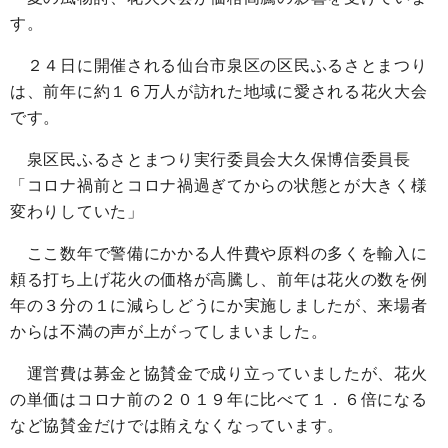
す。
２４日に開催される仙台市泉区の区民ふるさとまつり
は、前年に約１６万人が訪れた地域に愛される花火大会
です。
泉区民ふるさとまつり実行委員会大久保博信委員長
「コロナ禍前とコロナ禍過ぎてからの状態とが大きく様
変わりしていた」
ここ数年で警備にかかる人件費や原料の多くを輸入に
頼る打ち上げ花火の価格が高騰し、前年は花火の数を例
年の３分の１に減らしどうにか実施しましたが、来場者
からは不満の声が上がってしまいました。
運営費は募金と協賛金で成り立っていましたが、花火
の単価はコロナ前の２０１９年に比べて１．６倍になる
など協賛金だけでは賄えなくなっています。