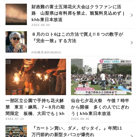
財政難の富士五湖花火大会はクラファンに活
路 山梨県は有料席を禁止、観覧料見込めず |
khb東日本放送
2026.08.03
８月のロト6はこの方法で買え!!６つの数字が
『完全一致』する方法
PR(株式会社MURA)
一部区立公園で手持ち花火解
仙台七夕花火祭 午後７時半
禁 東京・練馬、7～8月の期
から開催 多くの人でにぎわ
間限定 板橋、大田でも | kh
う | khb東日本放送
2026.07.13
2026.08.06
b東日本放送
『カートン買い、ダメ。ゼッタイ。』年間11
万円節約の新型タバコが爆売れ