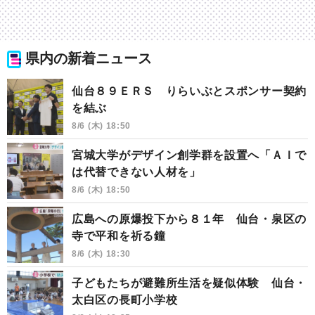
県内の新着ニュース
仙台８９ＥＲＳ りらいぶとスポンサー契約
を結ぶ
8/6 (木) 18:50
宮城大学がデザイン創学群を設置へ「ＡＩで
は代替できない人材を」
8/6 (木) 18:50
広島への原爆投下から８１年 仙台・泉区の
寺で平和を祈る鐘
8/6 (木) 18:30
子どもたちが避難所生活を疑似体験 仙台・
太白区の長町小学校