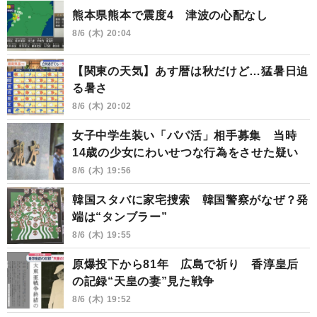
熊本県熊本で震度4 津波の心配なし
8/6 (木) 20:04
【関東の天気】あす暦は秋だけど…猛暑日迫
る暑さ
8/6 (木) 20:02
女子中学生装い「パパ活」相手募集 当時
14歳の少女にわいせつな行為をさせた疑い
8/6 (木) 19:56
韓国スタバに家宅捜索 韓国警察がなぜ？発
端は“タンブラー”
8/6 (木) 19:55
原爆投下から81年 広島で祈り 香淳皇后
の記録“天皇の妻”見た戦争
8/6 (木) 19:52