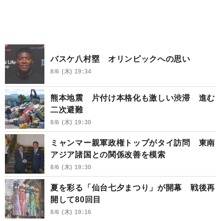
バスケ八村塁 オリンピックへの思い
8/6 (木) 19:34
熊本地震 片付け本格化も激しい渋滞 進む
二次避難
8/6 (木) 19:30
ミャンマー親軍政権トップがタイ訪問 東南
アジア諸国との関係改善を模索
8/6 (木) 19:30
夏を彩る「仙台七夕まつり」が開幕 戦後再
開して80回目
8/6 (木) 19:16