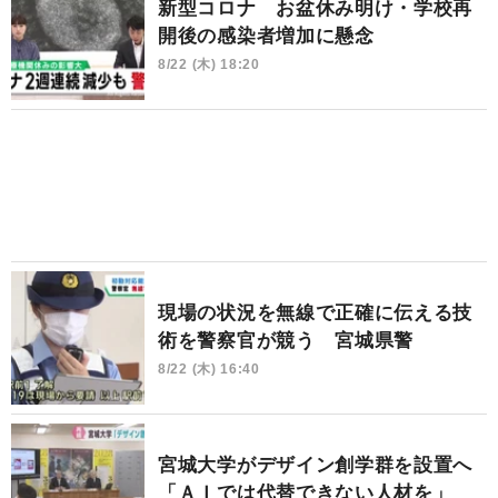
新型コロナ お盆休み明け・学校再
開後の感染者増加に懸念
8/22 (木) 18:20
現場の状況を無線で正確に伝える技
術を警察官が競う 宮城県警
8/22 (木) 16:40
宮城大学がデザイン創学群を設置へ
「ＡＩでは代替できない人材を」