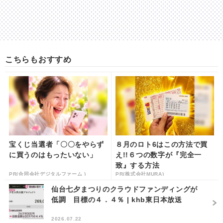
こちらもおすすめ
宝くじ当選者「〇〇をやらず
８月のロト6はこの方法で買
に買うのはもったいない」
え!!６つの数字が『完全一
致』する方法
PR(合同会社デジタルファーム )
PR(株式会社MURA)
仙台七夕まつりのクラウドファンディングが
低調 目標の４．４％ | khb東日本放送
2026.07.22