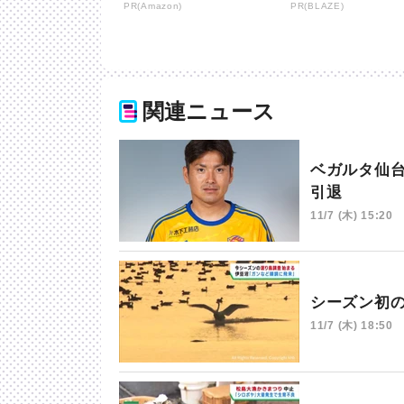
が凄すぎる
PR(Amazon)
PR(BLAZE)
関連ニュース
ベガルタ仙
引退
11/7 (木) 15:20
シーズン初
11/7 (木) 18:50