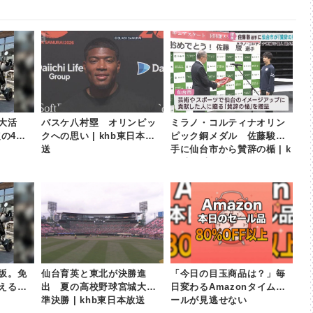
大活
バスケ八村塁 オリンピッ
ミラノ・コルティナオリン
定の4輪E
クへの思い | khb東日本放
ピック銅メダル 佐藤駿選
送
手に仙台市から賛辞の楯 | k
hb東日本放送
坂。免
仙台育英と東北が決勝進
「今日の目玉商品は？」毎
えるシ
出 夏の高校野球宮城大会
日変わるAmazonタイムセ
準決勝 | khb東日本放送
ールが見逃せない