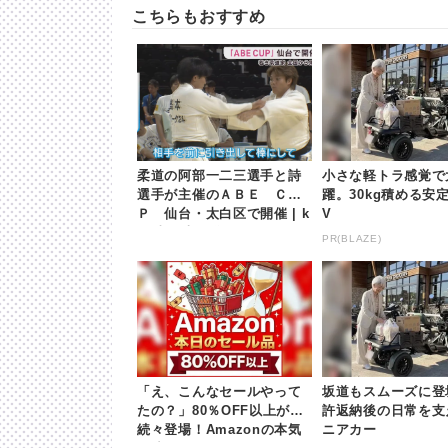
こちらもおすすめ
柔道の阿部一二三選手と詩
小さな軽トラ感覚で
選手が主催のＡＢＥ ＣＵ
躍。30kg積める安
Ｐ 仙台・太白区で開催 | k
V
hb東日本放送
PR(BLAZE)
「え、こんなセールやって
坂道もスムーズに登
たの？」80％OFF以上が
許返納後の日常を支
続々登場！Amazonの本気
ニアカー