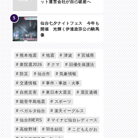
ット運営会社が自己破産へ
仙台七夕ナイトフェス 今年も
開催 光輝く伊達政宗公の騎馬
像
熊本地震
地震
津波
宮城県
衆院選2026
クマ
旧優生保護法
防災
仙台市
気象情報
交通情報
事件・事故・火事
自然災害
東日本大震災
震災遺構
能登半島地震
スポーツ
ベガルタ仙台
楽天イーグルス
仙台89ERS
マイナビ仙台レディース
高校野球
羽生結弦
こどもえがお