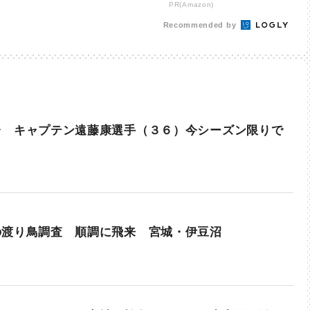
PR(Amazon)
Recommended by
台 キャプテン遠藤康選手（３６）今シーズン限りで
の渡り鳥調査 順調に飛来 宮城・伊豆沼