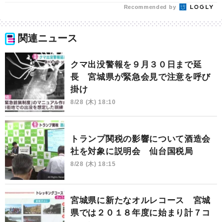
Recommended by
関連ニュース
クマ出没警報を９月３０日まで延
長 宮城県が緊急会見で注意を呼び
掛け
8/28 (木) 18:10
トランプ関税の影響について酒造会
社を対象に説明会 仙台国税局
8/28 (木) 18:15
宮城県に新たなオルレコース 宮城
県では２０１８年度に始まり計７コ