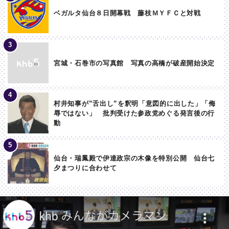
ベガルタ仙台８日開幕戦 藤枝ＭＹＦＣと対戦
宮城・石巻市の写真館 写真の高橋が破産開始決定
村井知事が”舌出し”を釈明「意図的に出した」「侮
辱ではない」 批判受けた参政党めぐる発言後の行
動
仙台・瑞鳳殿で伊達政宗の木像を特別公開 仙台七
夕まつりに合わせて