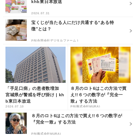
khb東日本放送
2026.07.31
宝くじが当たる人にだけ共通する“ある特
徴”とは？
PR(合同会社デジタルファーム )
「手足口病」の患者数増加
８月のロト6はこの方法で買
宮城県が警戒を呼び掛け | kh
え!!６つの数字が『完全一
b東日本放送
致』する方法
2026.07.10
PR(株式会社MURA)
８月のロト6はこの方法で買え!!６つの数字が
『完全一致』する方法
PR(株式会社MURA)