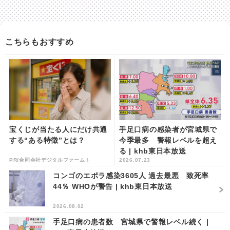
こちらもおすすめ
宝くじが当たる人にだけ共通
手足口病の感染者が宮城県で
する“ある特徴”とは？
今季最多 警報レベルを超え
る | khb東日本放送
PR(合同会社デジタルファーム )
2026.07.23
コンゴのエボラ感染3605人 過去最悪 致死率
44％ WHOが警告 | khb東日本放送
2026.08.02
手足口病の患者数 宮城県で警報レベル続く |