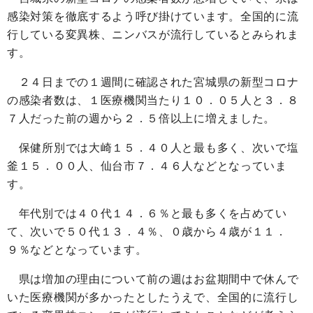
感染対策を徹底するよう呼び掛けています。全国的に流
行している変異株、ニンバスが流行しているとみられま
す。
２４日までの１週間に確認された宮城県の新型コロナ
の感染者数は、１医療機関当たり１０．０５人と３．８
７人だった前の週から２．５倍以上に増えました。
保健所別では大崎１５．４０人と最も多く、次いで塩
釜１５．００人、仙台市７．４６人などとなっていま
す。
年代別では４０代１４．６％と最も多くを占めてい
て、次いで５０代１３．４％、０歳から４歳が１１．
９％などとなっています。
県は増加の理由について前の週はお盆期間中で休んで
いた医療機関が多かったとしたうえで、全国的に流行し