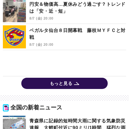
円安＆物価高…夏休みどう過ごす？トレンド
は「安・近・短」
8/7 (金) 20:00
ベガルタ仙台８日開幕戦 藤枝ＭＹＦＣと対
戦
8/7 (金) 20:00
もっと見る
全国の新着ニュース
青森県に記録的短時間大雨に関する気象防災
速報 大鰐町付近に90ミリ/1時間 猛烈な雨