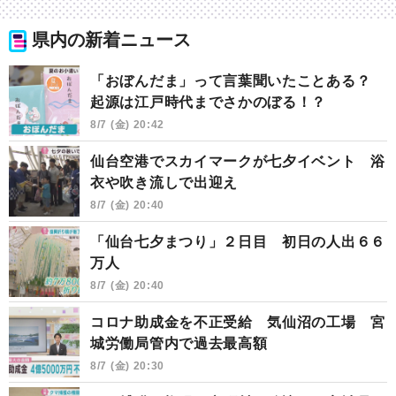
県内の新着ニュース
「おぼんだま」って言葉聞いたことある？
起源は江戸時代までさかのぼる！？
8/7 (金) 20:42
仙台空港でスカイマークが七夕イベント 浴
衣や吹き流しで出迎え
8/7 (金) 20:40
「仙台七夕まつり」２日目 初日の人出６６
万人
8/7 (金) 20:40
コロナ助成金を不正受給 気仙沼の工場 宮
城労働局管内で過去最高額
8/7 (金) 20:30