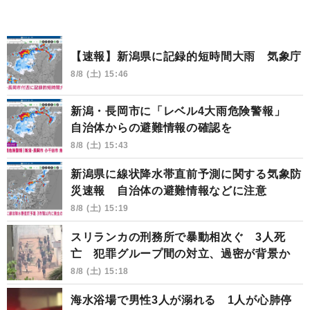
【速報】新潟県に記録的短時間大雨 気象庁
8/8 (土) 15:46
新潟・長岡市に「レベル4大雨危険警報」
自治体からの避難情報の確認を
8/8 (土) 15:43
新潟県に線状降水帯直前予測に関する気象防
災速報 自治体の避難情報などに注意
8/8 (土) 15:19
スリランカの刑務所で暴動相次ぐ 3人死
亡 犯罪グループ間の対立、過密が背景か
8/8 (土) 15:18
海水浴場で男性3人が溺れる 1人が心肺停