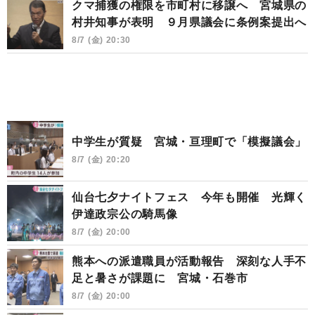
クマ捕獲の権限を市町村に移譲へ 宮城県の
村井知事が表明 ９月県議会に条例案提出へ
8/7 (金) 20:30
中学生が質疑 宮城・亘理町で「模擬議会」
8/7 (金) 20:20
仙台七夕ナイトフェス 今年も開催 光輝く
伊達政宗公の騎馬像
8/7 (金) 20:00
熊本への派遣職員が活動報告 深刻な人手不
足と暑さが課題に 宮城・石巻市
8/7 (金) 20:00