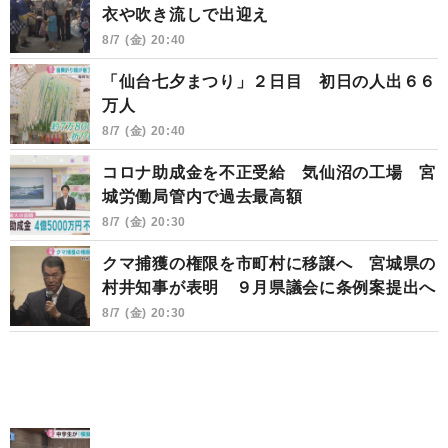
衣や吹き流しで出迎え
8/7 (金) 20:40
「仙台七夕まつり」２日目 初日の人出６６
万人
8/7 (金) 20:40
コロナ助成金を不正受給 気仙沼の工場 宮
城労働局管内で過去最高額
8/7 (金) 20:30
クマ捕獲の権限を市町村に移譲へ 宮城県の
村井知事が表明 ９月県議会に条例案提出へ
8/7 (金) 20:30