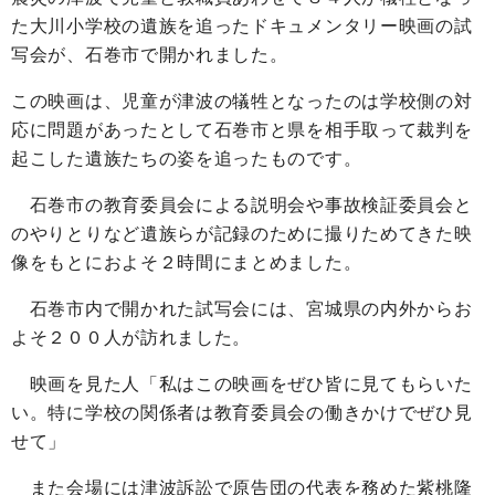
た大川小学校の遺族を追ったドキュメンタリー映画の試
写会が、石巻市で開かれました。
この映画は、児童が津波の犠牲となったのは学校側の対
応に問題があったとして石巻市と県を相手取って裁判を
起こした遺族たちの姿を追ったものです。
石巻市の教育委員会による説明会や事故検証委員会と
のやりとりなど遺族らが記録のために撮りためてきた映
像をもとにおよそ２時間にまとめました。
石巻市内で開かれた試写会には、宮城県の内外からお
よそ２００人が訪れました。
映画を見た人「私はこの映画をぜひ皆に見てもらいた
い。特に学校の関係者は教育委員会の働きかけでぜひ見
せて」
また会場には津波訴訟で原告団の代表を務めた紫桃隆