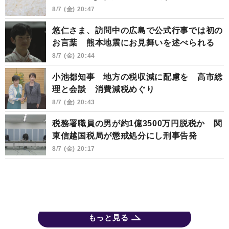
8/7 (金) 20:47
悠仁さま、訪問中の広島で公式行事では初の
お言葉 熊本地震にお見舞いを述べられる
8/7 (金) 20:44
小池都知事 地方の税収減に配慮を 高市総
理と会談 消費減税めぐり
8/7 (金) 20:43
税務署職員の男が約1億3500万円脱税か 関
東信越国税局が懲戒処分にし刑事告発
8/7 (金) 20:17
もっと見る