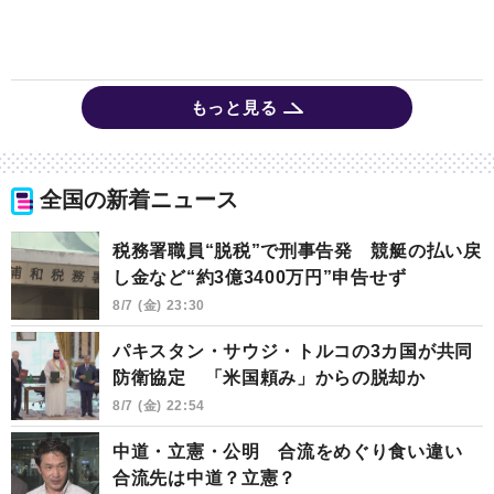
もっと見る
全国の新着ニュース
税務署職員“脱税”で刑事告発 競艇の払い戻
し金など“約3億3400万円”申告せず
8/7 (金) 23:30
パキスタン・サウジ・トルコの3カ国が共同
防衛協定 「米国頼み」からの脱却か
8/7 (金) 22:54
中道・立憲・公明 合流をめぐり食い違い
合流先は中道？立憲？