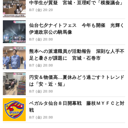
中学生が質疑 宮城・亘理町で「模擬議会」
8/7 (金) 20:20
仙台七夕ナイトフェス 今年も開催 光輝く
伊達政宗公の騎馬像
8/7 (金) 20:00
熊本への派遣職員が活動報告 深刻な人手不
足と暑さが課題に 宮城・石巻市
8/7 (金) 20:00
円安＆物価高…夏休みどう過ごす？トレンド
は「安・近・短」
8/7 (金) 20:00
ベガルタ仙台８日開幕戦 藤枝ＭＹＦＣと対
戦
8/7 (金) 20:00