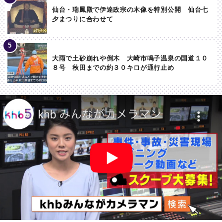
仙台・瑞鳳殿で伊達政宗の木像を特別公開 仙台七
夕まつりに合わせて
大雨で土砂崩れや倒木 大崎市鳴子温泉の国道１０
８号 秋田までの約３０キロが通行止め