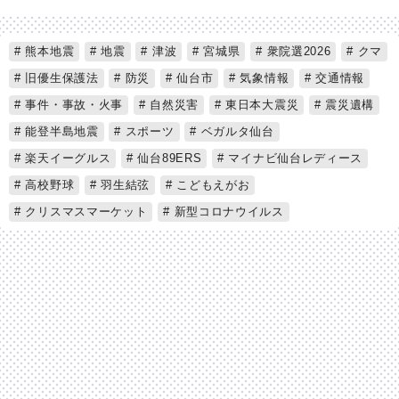
熊本地震
地震
津波
宮城県
衆院選2026
クマ
旧優生保護法
防災
仙台市
気象情報
交通情報
事件・事故・火事
自然災害
東日本大震災
震災遺構
能登半島地震
スポーツ
ベガルタ仙台
楽天イーグルス
仙台89ERS
マイナビ仙台レディース
高校野球
羽生結弦
こどもえがお
クリスマスマーケット
新型コロナウイルス