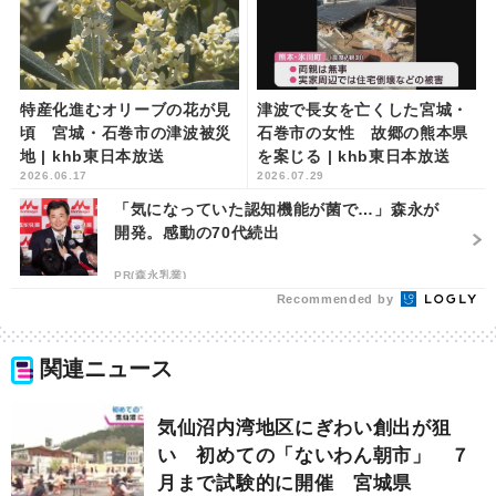
特産化進むオリーブの花が見
津波で長女を亡くした宮城・
頃 宮城・石巻市の津波被災
石巻市の女性 故郷の熊本県
地 | khb東日本放送
を案じる | khb東日本放送
2026.06.17
2026.07.29
「気になっていた認知機能が菌で…」森永が
開発。感動の70代続出
PR(森永乳業)
Recommended by
関連ニュース
気仙沼内湾地区にぎわい創出が狙
い 初めての「ないわん朝市」 ７
月まで試験的に開催 宮城県