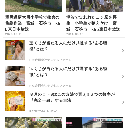
震災遺構大川小学校で校舎の
津波で失われたヨシ原を再
修繕作業 宮城・石巻市 | kh
生 小学生が植え付け 宮
b東日本放送
城・石巻市 | khb東日本放送
2026.06.11
2026.06.29
宝くじが当たる人にだけ共通する“ある特
徴”とは？
PR(合同会社デジタルファーム )
宝くじが当たる人にだけ共通する“ある特
徴”とは？
PR(合同会社デジタルファーム )
８月のロト6はこの方法で買え!!６つの数字が
『完全一致』する方法
PR(株式会社MURA)