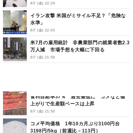
8/7 (金) 22:24
イラン攻撃 米国がミサイル不足？「危険な
水準」
8/7 (金) 22:03
米7月の雇用統計 非農業部門の就業者数2.3
万人減 市場予想を大幅に下回る
8/7 (金) 21:58
食料自給率37％ 過去最低に コメなど値
上がりで生産額ベースは上昇
8/7 (金) 21:50
コメ平均価格 1年10カ月ぶり3100円台
3198円/5kg（前週比－113円）