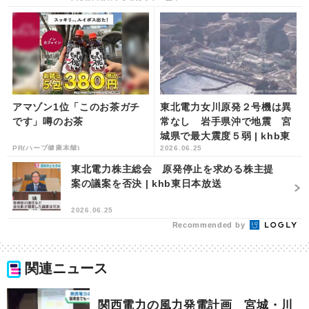
アマゾン1位「このお茶ガチ
東北電力女川原発２号機は異
です」噂のお茶
常なし 岩手県沖で地震 宮
城県で最大震度５弱 | khb東
PR(ハーブ健康本舗)
2026.06.25
日本放送
東北電力株主総会 原発停止を求める株主提
案の議案を否決 | khb東日本放送
2026.06.25
Recommended by
関連ニュース
関西電力の風力発電計画 宮城・川