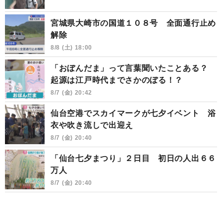
宮城県大崎市の国道１０８号 全面通行止め
解除
8/8 (土) 18:00
「おぼんだま」って言葉聞いたことある？
起源は江戸時代までさかのぼる！？
8/7 (金) 20:42
仙台空港でスカイマークが七夕イベント 浴
衣や吹き流しで出迎え
8/7 (金) 20:40
「仙台七夕まつり」２日目 初日の人出６６
万人
8/7 (金) 20:40