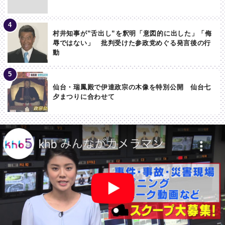
村井知事が”舌出し”を釈明「意図的に出した」「侮
辱ではない」 批判受けた参政党めぐる発言後の行
動
仙台・瑞鳳殿で伊達政宗の木像を特別公開 仙台七
夕まつりに合わせて