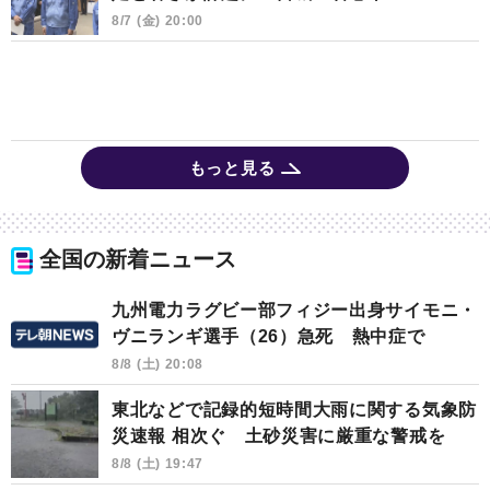
8/7 (金) 20:00
もっと見る
全国の新着ニュース
九州電力ラグビー部フィジー出身サイモニ・
ヴニランギ選手（26）急死 熱中症で
8/8 (土) 20:08
東北などで記録的短時間大雨に関する気象防
災速報 相次ぐ 土砂災害に厳重な警戒を
8/8 (土) 19:47