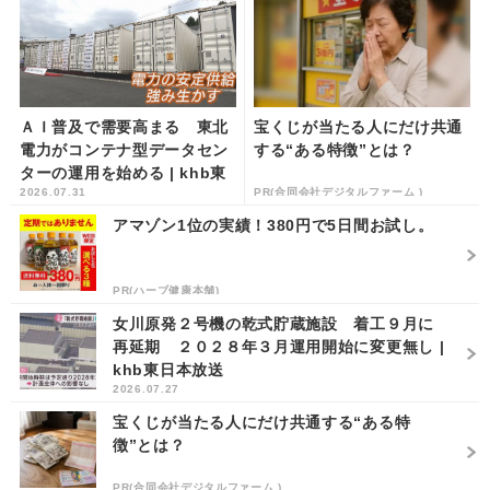
ＡＩ普及で需要高まる 東北
宝くじが当たる人にだけ共通
電力がコンテナ型データセン
する“ある特徴”とは？
ターの運用を始める | khb東
2026.07.31
PR(合同会社デジタルファーム )
日本放送
アマゾン1位の実績！380円で5日間お試し。
PR(ハーブ健康本舗)
女川原発２号機の乾式貯蔵施設 着工９月に
再延期 ２０２８年３月運用開始に変更無し |
khb東日本放送
2026.07.27
宝くじが当たる人にだけ共通する“ある特
徴”とは？
PR(合同会社デジタルファーム )