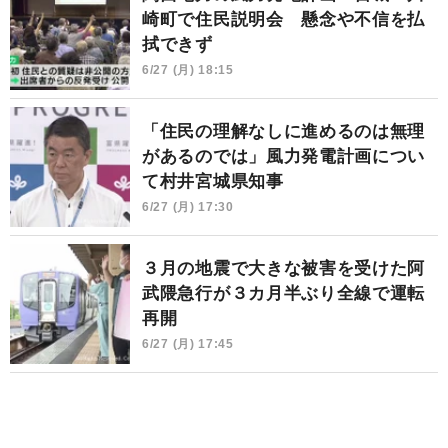
崎町で住民説明会 懸念や不信を払
拭できず
6/27 (月) 18:15
「住民の理解なしに進めるのは無理
があるのでは」風力発電計画につい
て村井宮城県知事
6/27 (月) 17:30
３月の地震で大きな被害を受けた阿
武隈急行が３カ月半ぶり全線で運転
再開
6/27 (月) 17:45