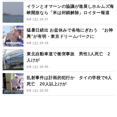
イランとオマーンの協議が進展しホルムズ海
峡開放なら「米は封鎖解除」ロイター報道
8/8 (土) 18:27
猛暑日続出 お盆休みで各地にぎわう “お神
輿”が有明・東京ドリームパークに
8/8 (土) 18:19
東北自動車道で衝突事故 男性1人死亡 2
人けが
8/8 (土) 18:05
乱射事件は計画的犯行か タイの学校で6人
死亡 20人以上けが
8/8 (土) 18:05