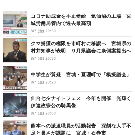
コロナ助成金を不正受給 気仙沼の工場 宮
城労働局管内で過去最高額
8/7 (金) 20:30
クマ捕獲の権限を市町村に移譲へ 宮城県の
村井知事が表明 ９月県議会に条例案提出へ
8/7 (金) 20:30
中学生が質疑 宮城・亘理町で「模擬議会」
8/7 (金) 20:20
仙台七夕ナイトフェス 今年も開催 光輝く
伊達政宗公の騎馬像
8/7 (金) 20:00
熊本への派遣職員が活動報告 深刻な人手不
足と暑さが課題に 宮城・石巻市