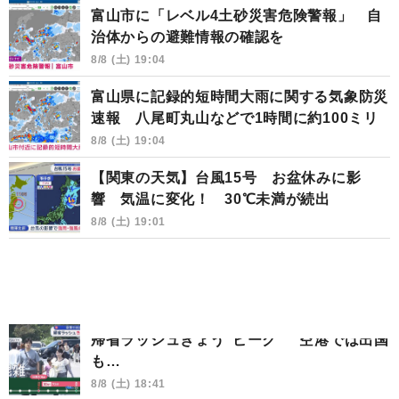
富山市に「レベル4土砂災害危険警報」 自
治体からの避難情報の確認を
8/8 (土) 19:04
富山県に記録的短時間大雨に関する気象防災
速報 八尾町丸山などで1時間に約100ミリ
8/8 (土) 19:04
【関東の天気】台風15号 お盆休みに影
響 気温に変化！ 30℃未満が続出
8/8 (土) 19:01
帰省ラッシュきょう“ピーク” 空港では出国
も…
8/8 (土) 18:41