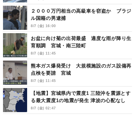
２０００万円相当の高級車を窃盗か ブラジ
ル国籍の男逮捕
8/7 (金) 16:00
お盆に向け菊の出荷最盛 適度な雨が降り生
育順調 宮城・南三陸町
8/7 (金) 11:45
熊本ガス爆発受け 大規模施設のガス設備再
点検を要請 宮城
8/7 (金) 11:45
【地震】宮城県内で震度1 三陸沖を震源とす
る最大震度1の地震が発生 津波の心配なし
8/7 (金) 02:47