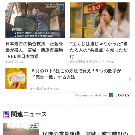
日本最古の染色技法 正藍冷
“宝くじは運じゃなかった”当
染が盛ん 宮城・栗原市栗駒
たる人の“共通点”を知っただ
| khb東日本放送
け
2026.06.18
PR(合同会社デジタルファーム )
８月のロト6はこの方法で買え!!６つの数字が
『完全一致』する方法
PR(株式会社MURA)
Recommended by
関連ニュース
民間の震災遺構 宮城・南三陸町の