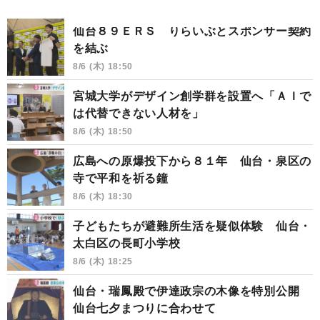
仙台８９ＥＲＳ りらいぶとスポンサー契約
を結ぶ
8/6 (木) 18:50
宮城大学がデザイン創学群を設置へ「ＡＩで
は代替できない人材を」
8/6 (木) 18:50
広島への原爆投下から８１年 仙台・泉区の
寺で平和を祈る鐘
8/6 (木) 18:30
子どもたちが避難所生活を疑似体験 仙台・
太白区の長町小学校
8/6 (木) 18:25
仙台・瑞鳳殿で伊達政宗の木像を特別公開
仙台七夕まつりに合わせて