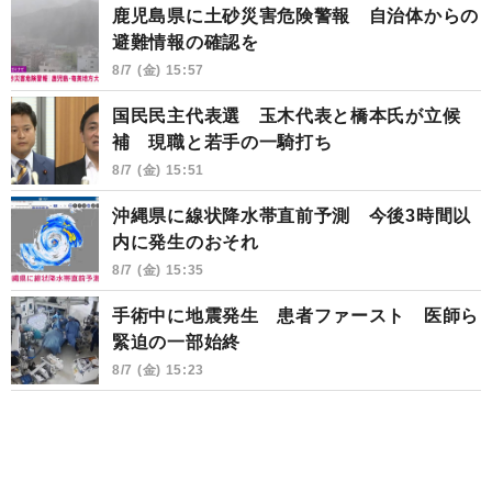
鹿児島県に土砂災害危険警報 自治体からの
避難情報の確認を
8/7 (金) 15:57
国民民主代表選 玉木代表と橋本氏が立候
補 現職と若手の一騎打ち
8/7 (金) 15:51
沖縄県に線状降水帯直前予測 今後3時間以
内に発生のおそれ
8/7 (金) 15:35
手術中に地震発生 患者ファースト 医師ら
緊迫の一部始終
8/7 (金) 15:23