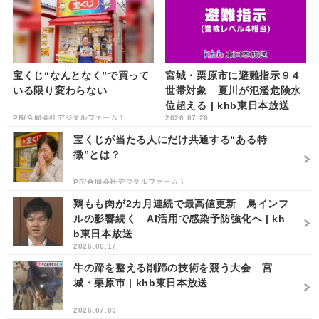
宝くじ“なんとなく”で買って
宮城・栗原市に避難指示９４
いる限り変わらない
世帯対象 夏川が氾濫危険水
位超える | khb東日本放送
PR(合同会社デジタルファーム )
2026.07.26
宝くじが当たる人にだけ共通する“ある特
徴”とは？
PR(合同会社デジタルファーム )
鶏もも肉が2カ月連続で最高値更新 鳥インフ
ルの影響続く AI活用で感染予防強化へ | kh
b東日本放送
2026.06.17
牛の蹄を整える削蹄の技術を競う大会 宮
城・栗原市 | khb東日本放送
2026.07.03