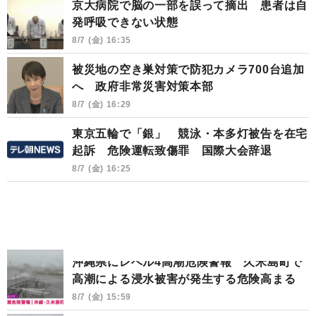
京大病院で脳の一部を誤って摘出 患者は自
発呼吸できない状態
8/7 (金) 16:35
被災地の空き巣対策で防犯カメラ700台追加
へ 政府非常災害対策本部
8/7 (金) 16:29
東京五輪で「銀」 競泳・本多灯被告を在宅
起訴 危険運転致傷罪 国際大会辞退
8/7 (金) 16:25
沖縄県にレベル4高潮危険警報 久米島町で
高潮による浸水被害が発生する危険高まる
8/7 (金) 15:59