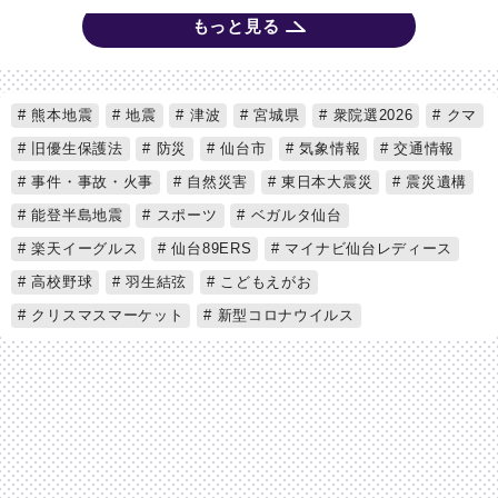
もっと見る
熊本地震
地震
津波
宮城県
衆院選2026
クマ
旧優生保護法
防災
仙台市
気象情報
交通情報
事件・事故・火事
自然災害
東日本大震災
震災遺構
能登半島地震
スポーツ
ベガルタ仙台
楽天イーグルス
仙台89ERS
マイナビ仙台レディース
高校野球
羽生結弦
こどもえがお
クリスマスマーケット
新型コロナウイルス