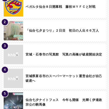
ベガルタ仙台８日開幕戦 藤枝ＭＹＦＣと対戦
「仙台七夕まつり」２日目 初日の人出６６万人
宮城・石巻市の写真館 写真の高橋が破産開始決定
宮城県富谷市のスーパーマーケット運営会社が自己
破産へ
仙台七夕ナイトフェス 今年も開催 光輝く伊達政
宗公の騎馬像