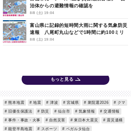
治体からの避難情報の確認を
8/8 (土) 19:04
富山県に記録的短時間大雨に関する気象防災
速報 八尾町丸山などで1時間に約100ミリ
8/8 (土) 19:04
もっと見る
熊本地震
地震
津波
宮城県
衆院選2026
クマ
旧優生保護法
防災
仙台市
気象情報
交通情報
事件・事故・火事
自然災害
東日本大震災
震災遺構
能登半島地震
スポーツ
ベガルタ仙台