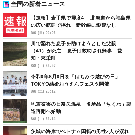
全国の新着ニュース
【速報】岩手県で震度4 北海道から福島県
の広い範囲で揺れ 新幹線に影響なし
8/9 (日) 03:05
川で溺れた息子を助けようとした父親
（40）が死亡 息子は救助され無事 愛
知・東栄町
8/8 (土) 23:57
令和8年8月8日を「はちみつ結びの日」
TOKYO結婚おうえんフェスタ開催
8/8 (土) 23:12
地震被害の日奈久温泉 名産品「ちくわ」製
造再開へ始動
8/8 (土) 23:11
茨城の海岸でベトナム国籍の男性2人が溺れ