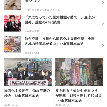
徴”とは？
PR(合同会社デジタルファーム )
「気になっていた認知機能が菌で…」森永が
開発。感動の70代続出
PR(森永乳業)
仙台空港 ４日から民営化１０周年祭 全国
各地の特産品が並ぶ | khb東日本放送
2026.07.03
民営化１０周年 仙台空港の
夏を彩る「仙台七夕まつり」
歩み | khb東日本放送
が開幕 戦後再開して80回目
| khb東日本放送
2026.07.03
2026.08.06