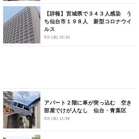
【詳報】宮城県で３４３人感染 う
ち仙台市１９８人 新型コロナウイ
ルス
5/3 (水) 15:34
アパート２階に車が突っ込む 空き
部屋でけが人なし 仙台・青葉区
5/3 (水) 11:06