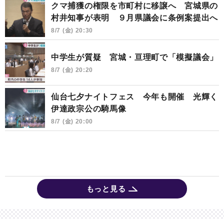
クマ捕獲の権限を市町村に移譲へ 宮城県の
村井知事が表明 ９月県議会に条例案提出へ
8/7 (金) 20:30
中学生が質疑 宮城・亘理町で「模擬議会」
8/7 (金) 20:20
仙台七夕ナイトフェス 今年も開催 光輝く
伊達政宗公の騎馬像
8/7 (金) 20:00
もっと見る