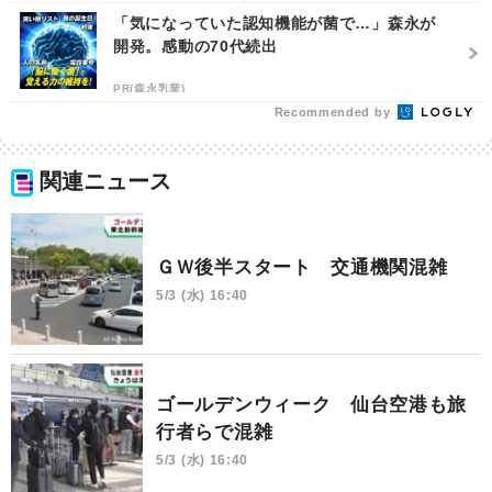
「気になっていた認知機能が菌で…」森永が
開発。感動の70代続出
PR(森永乳業)
Recommended by
関連ニュース
ＧＷ後半スタート 交通機関混雑
5/3 (水) 16:40
ゴールデンウィーク 仙台空港も旅
行者らで混雑
5/3 (水) 16:40