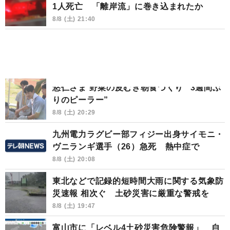
1人死亡 「離岸流」に巻き込まれたか
8/8 (土) 21:40
悠仁さま 野菜の皮むき朝食づくり “3週間ぶ
りのピーラー”
8/8 (土) 20:29
九州電力ラグビー部フィジー出身サイモニ・
ヴニランギ選手（26）急死 熱中症で
8/8 (土) 20:08
東北などで記録的短時間大雨に関する気象防
災速報 相次ぐ 土砂災害に厳重な警戒を
8/8 (土) 19:47
富山市に「レベル4土砂災害危険警報」 自