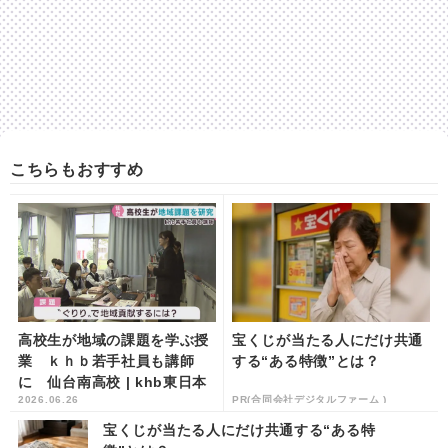
こちらもおすすめ
高校生が地域の課題を学ぶ授
宝くじが当たる人にだけ共通
業 ｋｈｂ若手社員も講師
する“ある特徴”とは？
に 仙台南高校 | khb東日本
2026.06.26
PR(合同会社デジタルファーム )
放送
宝くじが当たる人にだけ共通する“ある特