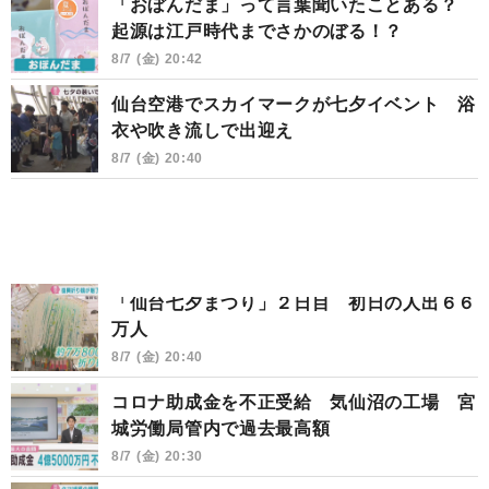
「おぼんだま」って言葉聞いたことある？
起源は江戸時代までさかのぼる！？
8/7 (金) 20:42
仙台空港でスカイマークが七夕イベント 浴
衣や吹き流しで出迎え
8/7 (金) 20:40
「仙台七夕まつり」２日目 初日の人出６６
万人
8/7 (金) 20:40
コロナ助成金を不正受給 気仙沼の工場 宮
城労働局管内で過去最高額
8/7 (金) 20:30