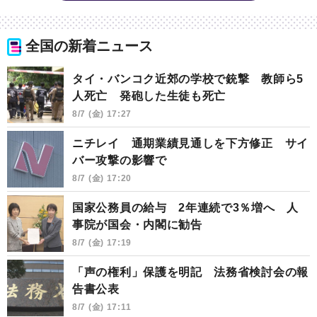
全国の新着ニュース
タイ・バンコク近郊の学校で銃撃 教師ら5
人死亡 発砲した生徒も死亡
8/7 (金) 17:27
ニチレイ 通期業績見通しを下方修正 サイ
バー攻撃の影響で
8/7 (金) 17:20
国家公務員の給与 2年連続で3％増へ 人
事院が国会・内閣に勧告
8/7 (金) 17:19
「声の権利」保護を明記 法務省検討会の報
告書公表
8/7 (金) 17:11