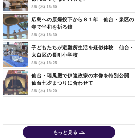
8/6 (木) 18:50
広島への原爆投下から８１年 仙台・泉区の
寺で平和を祈る鐘
8/6 (木) 18:30
子どもたちが避難所生活を疑似体験 仙台・
太白区の長町小学校
8/6 (木) 18:25
仙台・瑞鳳殿で伊達政宗の木像を特別公開
仙台七夕まつりに合わせて
8/6 (木) 18:20
もっと見る