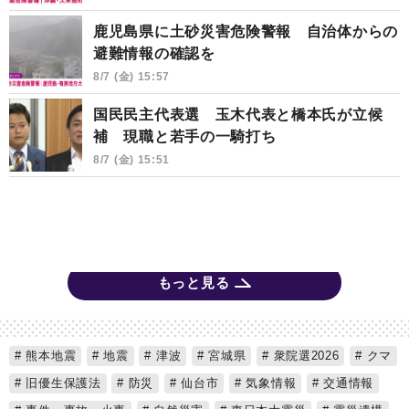
鹿児島県に土砂災害危険警報 自治体からの
避難情報の確認を
8/7 (金) 15:57
国民民主代表選 玉木代表と橋本氏が立候
補 現職と若手の一騎打ち
8/7 (金) 15:51
もっと見る
熊本地震
地震
津波
宮城県
衆院選2026
クマ
旧優生保護法
防災
仙台市
気象情報
交通情報