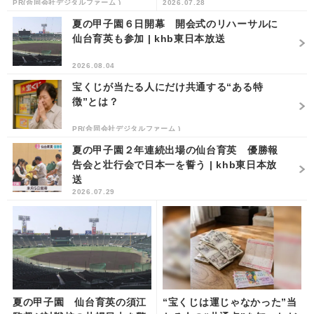
PR(合同会社デジタルファーム )
2026.07.28
東日本放送
夏の甲子園６日開幕 開会式のリハーサルに
仙台育英も参加 | khb東日本放送
2026.08.04
宝くじが当たる人にだけ共通する“ある特
徴”とは？
PR(合同会社デジタルファーム )
夏の甲子園２年連続出場の仙台育英 優勝報
告会と壮行会で日本一を誓う | khb東日本放
送
2026.07.29
夏の甲子園 仙台育英の須江
“宝くじは運じゃなかった”当