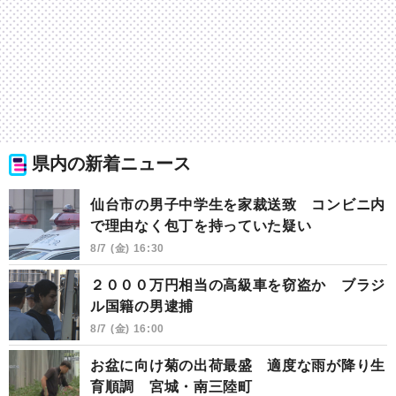
県内の新着ニュース
仙台市の男子中学生を家裁送致 コンビニ内
で理由なく包丁を持っていた疑い
8/7 (金) 16:30
２０００万円相当の高級車を窃盗か ブラジ
ル国籍の男逮捕
8/7 (金) 16:00
お盆に向け菊の出荷最盛 適度な雨が降り生
育順調 宮城・南三陸町