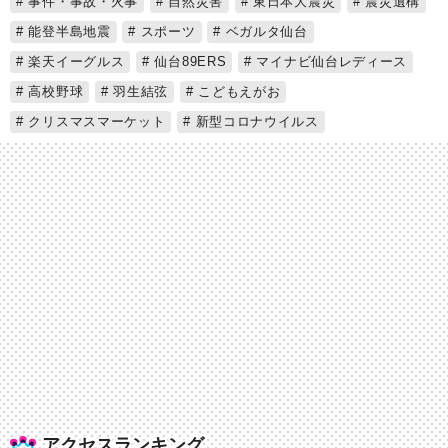
事件・事故・火事
自然災害
東日本大震災
震災遺構
能登半島地震
スポーツ
ベガルタ仙台
楽天イーグルス
仙台89ERS
マイナビ仙台レディース
高校野球
羽生結弦
こどもえがお
クリスマスマーケット
新型コロナウイルス
アクセスランキング