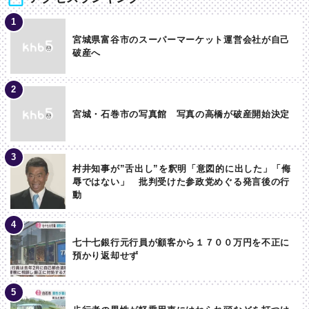
宮城県富谷市のスーパーマーケット運営会社が自己
破産へ
宮城・石巻市の写真館 写真の高橋が破産開始決定
村井知事が”舌出し”を釈明「意図的に出した」「侮
辱ではない」 批判受けた参政党めぐる発言後の行
動
七十七銀行元行員が顧客から１７００万円を不正に
預かり返却せず