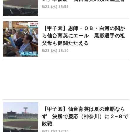
8/23 (水) 18:55
【甲子園】恩師・ＯＢ・白河の関か
ら仙台育英にエール 尾形選手の祖
父母も健闘たたえる
8/23 (水) 18:10
【甲子園】仙台育英は夏の連覇なら
ず 決勝で慶応（神奈川）に２−８で
敗戦
8/23 (水) 17:30