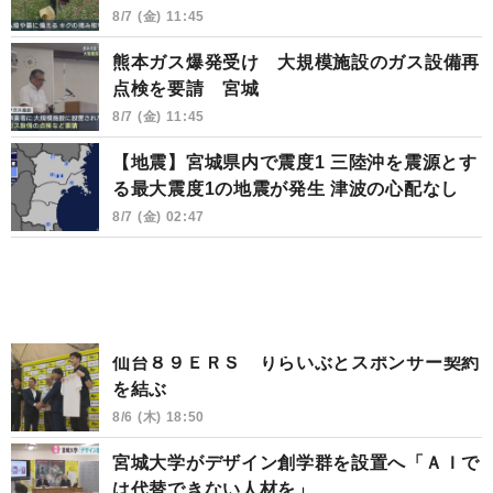
8/7 (金) 11:45
熊本ガス爆発受け 大規模施設のガス設備再
点検を要請 宮城
8/7 (金) 11:45
【地震】宮城県内で震度1 三陸沖を震源とす
る最大震度1の地震が発生 津波の心配なし
8/7 (金) 02:47
仙台８９ＥＲＳ りらいぶとスポンサー契約
を結ぶ
8/6 (木) 18:50
宮城大学がデザイン創学群を設置へ「ＡＩで
は代替できない人材を」