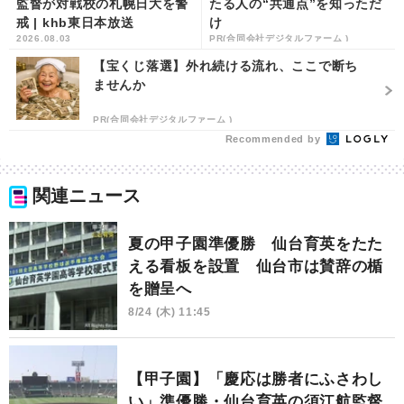
監督が対戦校の札幌日大を警
たる人の“共通点”を知っただ
戒 | khb東日本放送
け
2026.08.03
PR(合同会社デジタルファーム )
【宝くじ落選】外れ続ける流れ、ここで断ち
ませんか
PR(合同会社デジタルファーム )
Recommended by
関連ニュース
夏の甲子園準優勝 仙台育英をたた
える看板を設置 仙台市は賛辞の楯
を贈呈へ
8/24 (木) 11:45
【甲子園】「慶応は勝者にふさわし
い」準優勝・仙台育英の須江航監督