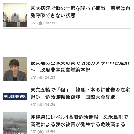
京大病院で脳の一部を誤って摘出 患者は自
発呼吸できない状態
8/7 (金) 16:35
被災地の空き巣対策で防犯カメラ700台追加
へ 政府非常災害対策本部
8/7 (金) 16:29
東京五輪で「銀」 競泳・本多灯被告を在宅
起訴 危険運転致傷罪 国際大会辞退
8/7 (金) 16:25
沖縄県にレベル4高潮危険警報 久米島町で
高潮による浸水被害が発生する危険高まる
8/7 (金) 15:59